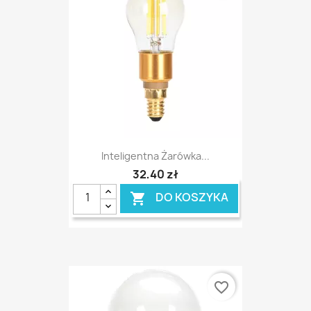
Inteligentna Żarówka...
32,40 zł
DO KOSZYKA

favorite_border