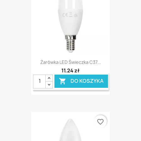
Żarówka LED Świeczka C37...
11,24 zł
DO KOSZYKA

favorite_border