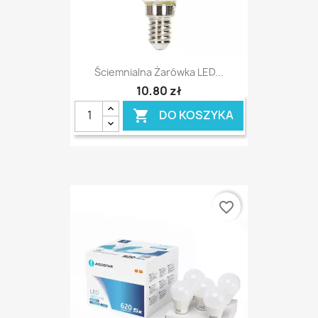
Ściemnialna Żarówka LED...
10,80 zł
DO KOSZYKA

favorite_border