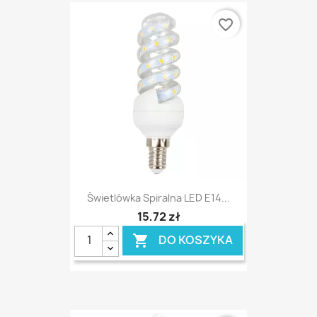
favorite_border
Świetlówka Spiralna LED E14...
15,72 zł
DO KOSZYKA
