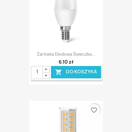
Żarówka Diodowa Świeczka...
6,10 zł
DO KOSZYKA

favorite_border