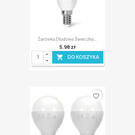
Żarówka Diodowa Świeczka...
5,98 zł
DO KOSZYKA

favorite_border