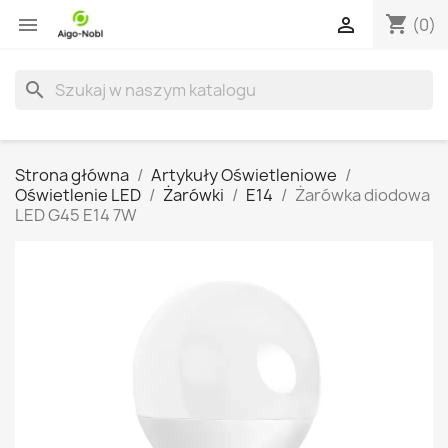
shopping_cart


(0)
search
Strona główna
Artykuły Oświetleniowe
Oświetlenie LED
Żarówki
E14
Żarówka diodowa
LED G45 E14 7W