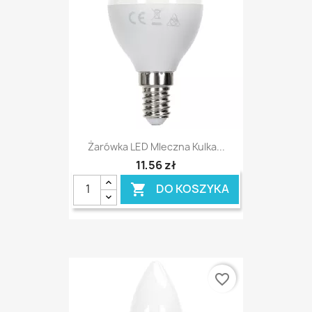
Żarówka LED Mleczna Kulka...
11,56 zł
DO KOSZYKA

favorite_border