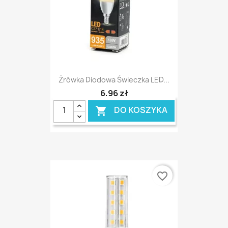
Żrówka Diodowa Świeczka LED...
6,96 zł
DO KOSZYKA

favorite_border