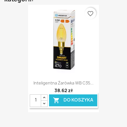
favorite_border
Inteligentna Żarówka WB C35...
38,62 zł
DO KOSZYKA
