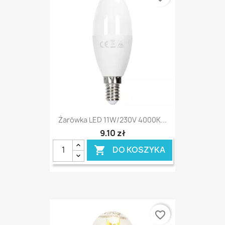
Żarówka LED 11W/230V 4000K...
9,10 zł
DO KOSZYKA

favorite_border