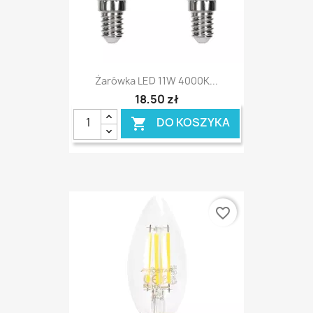
Żarówka LED 11W 4000K...
18,50 zł
DO KOSZYKA

favorite_border