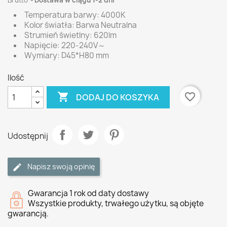
Brutto
Dostawa w ciągu 1-2 dni
Temperatura barwy: 4000K
Kolor światła: Barwa Neutralna
Strumień świetlny: 620lm
Napięcie: 220-240V～
Wymiary: D45*H80 mm
Ilość

favorite_border
DODAJ DO KOSZYKA
Udostępnij
Napisz swoją opinię
Gwarancja 1 rok od daty dostawy
Wszystkie produkty, trwałego użytku, są objęte
gwarancją.