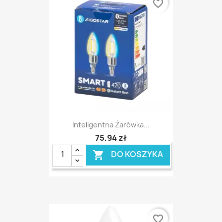
favorite_border
Inteligentna Żarówka...
75,94 zł
DO KOSZYKA

favorite_border