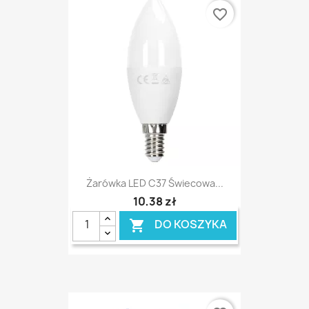
favorite_border
Żarówka LED C37 Świecowa...
10,38 zł
DO KOSZYKA
