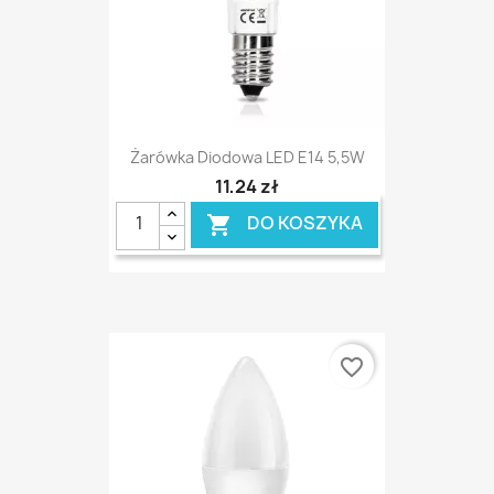
Żarówka Diodowa LED E14 5,5W
11,24 zł
DO KOSZYKA

favorite_border