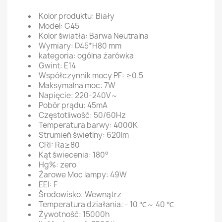
Kolor produktu: Biały
Model: G45
Kolor światła: Barwa Neutralna
Wymiary: D45*H80 mm
kategoria: ogólna żarówka
Gwint: E14
Współczynnik mocy PF: ≥0.5
Maksymalna moc: 7W
Napięcie: 220-240V～
Pobór prądu: 45mA
Częstotliwość: 50/60Hz
Temperatura barwy: 4000K
Strumień świetlny: 620lm
CRI: Ra≥80
Kąt świecenia: 180°
Hg%: zero
Żarowe Moc lampy: 49W
EEI: F
Środowisko: Wewnątrz
Temperatura działania: - 10 ℃～ 40 ℃
Żywotność: 15000h