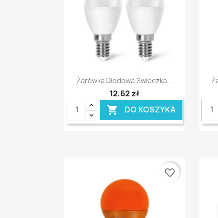
Szybki podgląd

Żarówka Diodowa Świeczka...
Ż
12,62 zł
DO KOSZYKA

favorite_border