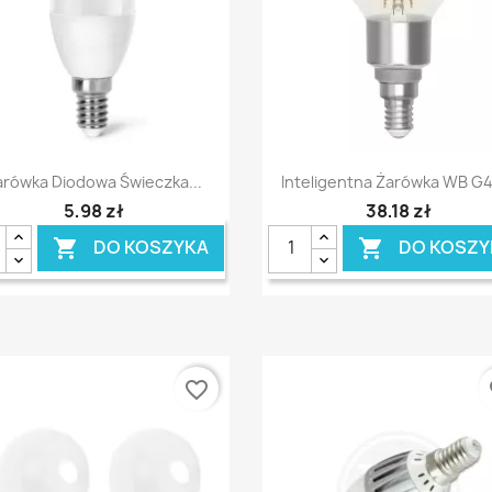
Szybki podgląd
Szybki podgląd


arówka Diodowa Świeczka...
Inteligentna Żarówka WB G45
5,98 zł
38,18 zł
DO KOSZYKA
DO KOSZY


favorite_border
fa