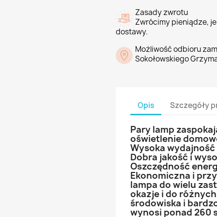
Zasady zwrotu
Zwrócimy pieniądze, jeś
dostawy.
Możliwość odbioru zam
Sokołowskiego Grzyma
Opis
Szczegóły p
Pary lamp zaspokaj
oświetlenie domow
Wysoka wydajność r
Dobra jakość i wys
Oszczędność energi
Ekonomiczna i przy
lampa do wielu zas
okazje i do różnych
środowiska i bardz
wynosi ponad 260 s