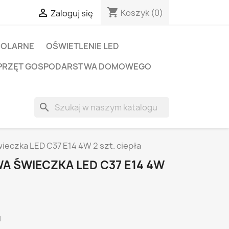
shopping_cart

Koszyk
(0)
Zaloguj się
SOLARNE
OŚWIETLENIE LED
PRZĘT GOSPODARSTWA DOMOWEGO
search
eczka LED C37 E14 4W 2 szt. ciepła
 ŚWIECZKA LED C37 E14 4W
i