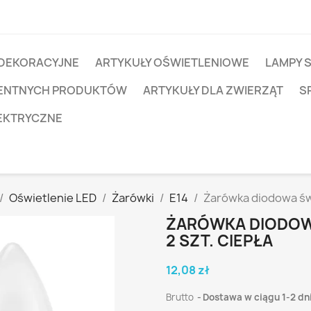
 DEKORACYJNE
ARTYKUŁY OŚWIETLENIOWE
LAMPY 
IGENTNYCH PRODUKTÓW
ARTYKUŁY DLA ZWIERZĄT
S
EKTRYCZNE
Oświetlenie LED
Żarówki
E14
Żarówka diodowa świ
ŻARÓWKA DIODOWA
2 SZT. CIEPŁA
12,08 zł
Brutto
Dostawa w ciągu 1-2 dn