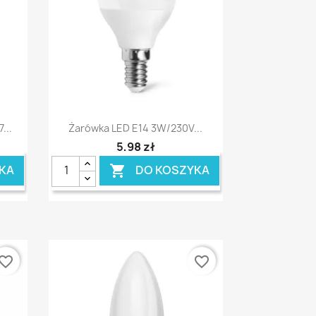
Szybki podgląd

...
Żarówka LED E14 3W/230V...
5,98 zł
KA
DO KOSZYKA

vorite_border
favorite_border