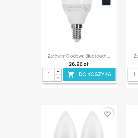
Szybki podgląd

Żarówka Diodowa Bluetooth...
Ż
26,96 zł
DO KOSZYKA

favorite_border