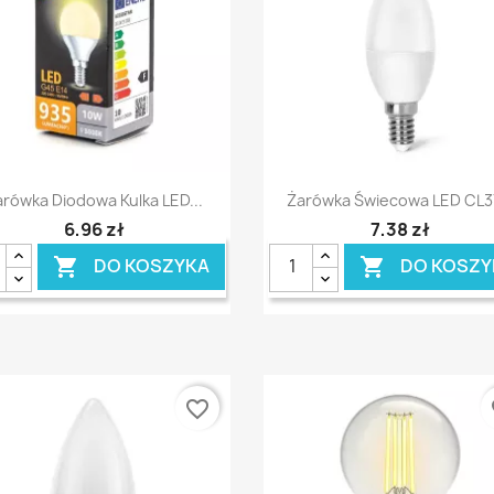
Szybki podgląd
Szybki podgląd


arówka Diodowa Kulka LED...
Żarówka Świecowa LED CL37
6,96 zł
7,38 zł
DO KOSZYKA
DO KOSZY


favorite_border
fa