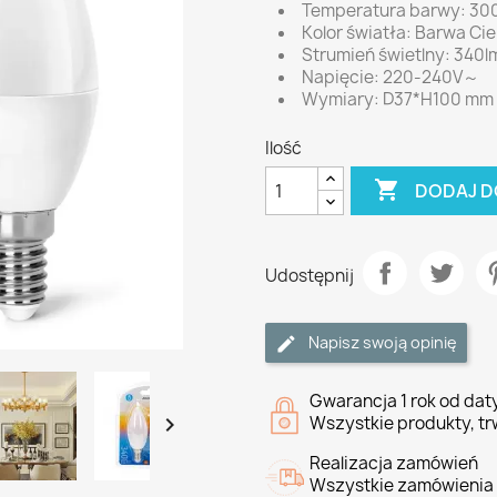
Temperatura barwy: 30
Kolor światła: Barwa Ci
Strumień świetlny: 340l
Napięcie: 220-240V～
Wymiary: D37*H100 mm
Ilość

DODAJ D
Udostępnij
Napisz swoją opinię
Gwarancja 1 rok od da

Wszystkie produkty, tr
Realizacja zamówień
Wszystkie zamówienia 