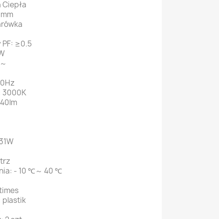
a Ciepła
0 mm
arówka
 PF: ≥0.5
4W
V～
60Hz
: 3000K
340lm
 31W
trz
nia: - 10 ℃～ 40 ℃
times
 plastik
S