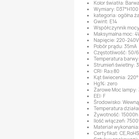
Kolor światła: Barw
Wymiary: D37*H10
kategoria: ogólna ż
Gwint: E14
Współczynnik mocy
Maksymalna moc: 
Napięcie: 220-240
Pobór prądu: 35mA
Częstotliwość: 50/
Temperatura barwy
Strumień świetlny: 
CRI: Ra≥80
Kąt świecenia: 220°
Hg%: zero
Żarowe Moc lampy:
EEI: F
Środowisko: Wewną
Temperatura działa
Żywotność: 15000h
Ilość włączeń: 7500
Materiał wykonania:
Certyfikat: CE,RoH