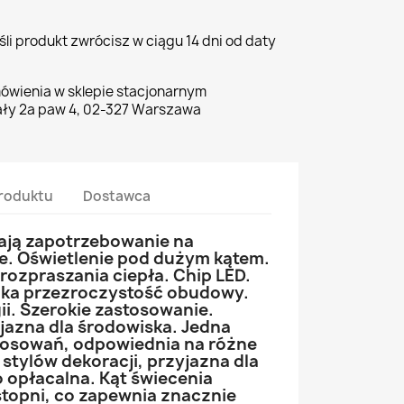
li produkt zwrócisz w ciągu 14 dni od daty
ówienia w sklepie stacjonarnym
ły 2a paw 4, 02-327 Warszawa
roduktu
Dostawca
ają zapotrzebowanie na
e. Oświetlenie pod dużym kątem.
ozpraszania ciepła. Chip LED.
oka przezroczystość obudowy.
i. Szerokie zastosowanie.
jazna dla środowiska. Jedna
tosowań, odpowiednia na różne
 stylów dekoracji, przyjazna dla
o opłacalna. Kąt świecenia
topni, co zapewnia znacznie