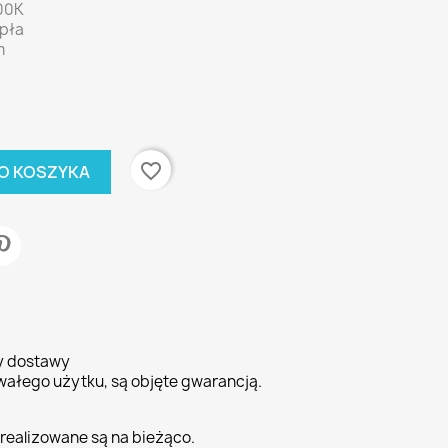
00K
epła
m
favorite_border
O KOSZYKA
ty dostawy
wałego użytku, są objęte gwarancją.
realizowane są na bieżąco.