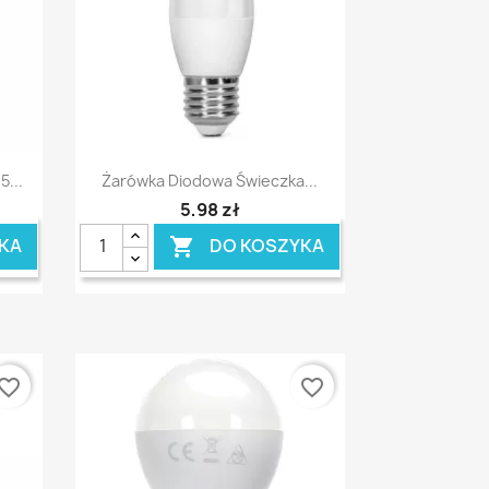
Szybki podgląd

...
Żarówka Diodowa Świeczka...
5,98 zł
KA
DO KOSZYKA

vorite_border
favorite_border