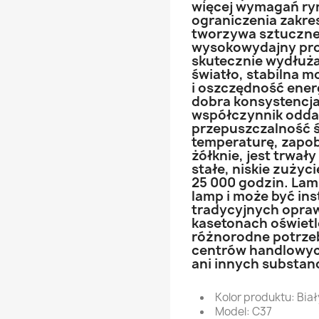
więcej wymagań ry
ograniczenia zakre
tworzywa sztuczne
wysokowydajny proj
skutecznie wydłuż
światło, stabilna 
i oszczędność energ
dobra konsystencja
współczynnik odda
przepuszczalność 
temperaturę, zapob
żółknie, jest trwały
stałe, niskie zużyc
25 000 godzin. Lam
lamp i może być in
tradycyjnych opra
kasetonach oświetl
różnorodne potrze
centrów handlowych 
ani innych substanc
Kolor produktu: Biał
Model: C37