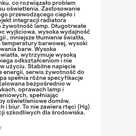
nku, co rozwiązało problem
su oświetlenia. Zastosowanie
go przewodzącego ciepło i
ekt integracji radiatora
a żywotność lamp. Długotrwałe
moc wyjściowa, wysoka wydajność
ii , mniejsze tłumienie światła,
 temperatury barwowej, wysoki
wania barw. Wysoka
światła, wytrzymuje wysoką
iega odkształceniom i nie
 w użyciu. Stabilne napięcie
ie energii, serwis żywotność do
pa spełnia różne specyfikacje
stalowana bezpośrednio w
wkach, oprawach lamp i
eniowych, spełniając
by oświetleniowe domów,
i biur. To nie zawiera rtęci (Hg)
ji szkodliwych dla środowiska.
y