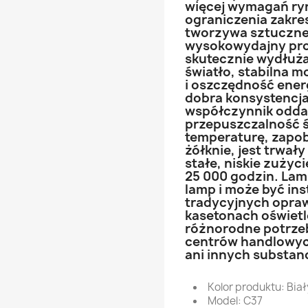
więcej wymagań ry
ograniczenia zakre
tworzywa sztuczne
wysokowydajny proj
skutecznie wydłuż
światło, stabilna 
i oszczędność energ
dobra konsystencja
współczynnik odda
przepuszczalność 
temperaturę, zapob
żółknie, jest trwały
stałe, niskie zużyc
25 000 godzin. Lam
lamp i może być in
tradycyjnych opra
kasetonach oświetl
różnorodne potrze
centrów handlowych 
ani innych substanc
Kolor produktu: Biał
Model: C37