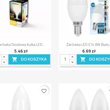
Szybki podgląd
Szybki podgląd


arówka Diodowa Kulka LED...
Żarówka LED E14 8W Biały.
5,46 zł
6,69 zł
DO KOSZYKA
DO KOSZY


favorite_border
fa