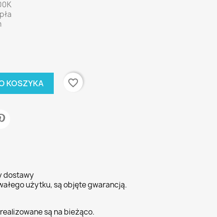
00K
epła
m
favorite_border
O KOSZYKA
ty dostawy
wałego użytku, są objęte gwarancją.
realizowane są na bieżąco.