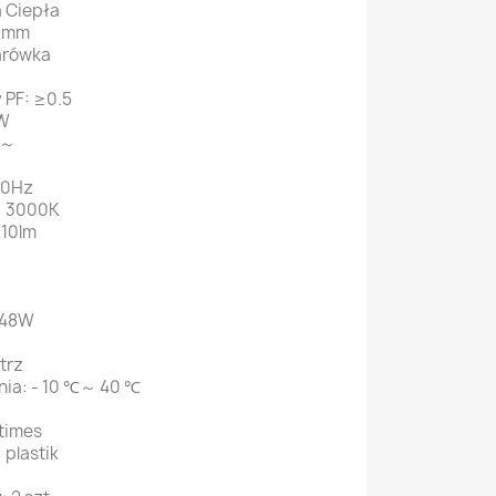
a Ciepła
0 mm
arówka
 PF: ≥0.5
7W
V～
60Hz
: 3000K
610lm
 48W
trz
nia: - 10 ℃～ 40 ℃
times
 plastik
S