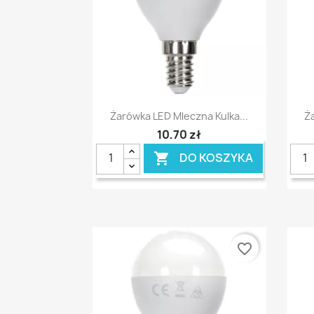
Szybki podgląd

Żarówka LED Mleczna Kulka...
Ż
10,70 zł
DO KOSZYKA

favorite_border