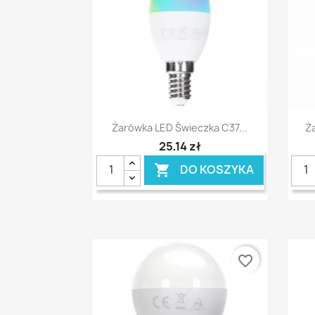
Szybki podgląd

Żarówka LED Świeczka C37...
Ż
25,14 zł
DO KOSZYKA

favorite_border