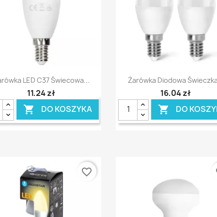
Szybki podgląd
Szybki podgląd


arówka LED C37 Świecowa...
Żarówka Diodowa Świeczka.
11,24 zł
16,04 zł
DO KOSZYKA
DO KOSZY


favorite_border
fa