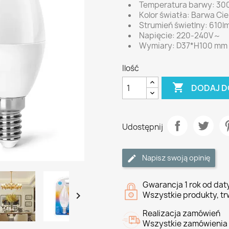
Temperatura barwy: 30
Kolor światła: Barwa Ci
Strumień świetlny: 610l
Napięcie: 220-240V～
Wymiary: D37*H100 mm
Ilość

DODAJ D
Udostępnij
Napisz swoją opinię
Gwarancja 1 rok od da

Wszystkie produkty, tr
Realizacja zamówień
Wszystkie zamówienia 