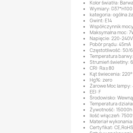
Kolor światła: Barw
Wymiary: D37*H10
kategoria: ogólna ż
Gwint: E14
Współczynnik mocy
Maksymalna moc: 
Napięcie: 220-240
Pobór prądu: 45mA
Częstotliwość: 50/
Temperatura barwy
Strumień świetlny: 
CRI: Ra≥80
Kąt świecenia: 220°
Hg%: zero
Żarowe Moc lampy:
EEI: F
Środowisko: Wewną
Temperatura działa
Żywotność: 15000h
Ilość włączeń: 7500
Materiał wykonania:
Certyfikat: CE,RoH