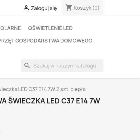
shopping_cart

Koszyk
(0)
Zaloguj się
SOLARNE
OŚWIETLENIE LED
PRZĘT GOSPODARSTWA DOMOWEGO
search
eczka LED C37 E14 7W 2 szt. ciepła
 ŚWIECZKA LED C37 E14 7W
i