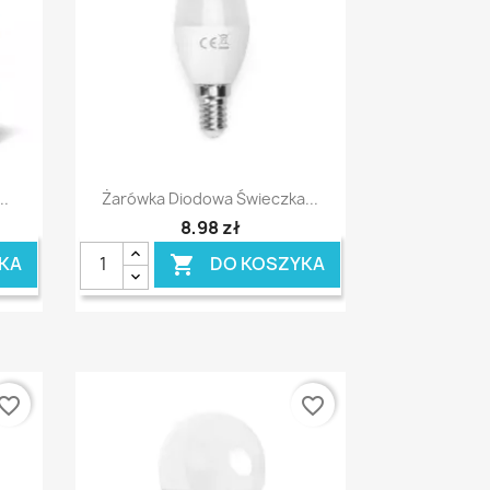
Szybki podgląd

..
Żarówka Diodowa Świeczka...
8,98 zł
KA
DO KOSZYKA

vorite_border
favorite_border