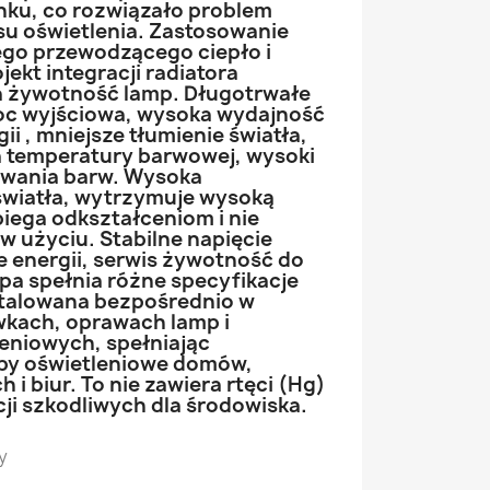
nku, co rozwiązało problem
su oświetlenia. Zastosowanie
go przewodzącego ciepło i
ekt integracji radiatora
a żywotność lamp. Długotrwałe
moc wyjściowa, wysoka wydajność
ii , mniejsze tłumienie światła,
 temperatury barwowej, wysoki
wania barw. Wysoka
światła, wytrzymuje wysoką
iega odkształceniom i nie
 w użyciu. Stabilne napięcie
ie energii, serwis żywotność do
pa spełnia różne specyfikacje
stalowana bezpośrednio w
wkach, oprawach lamp i
eniowych, spełniając
by oświetleniowe domów,
i biur. To nie zawiera rtęci (Hg)
ji szkodliwych dla środowiska.
y