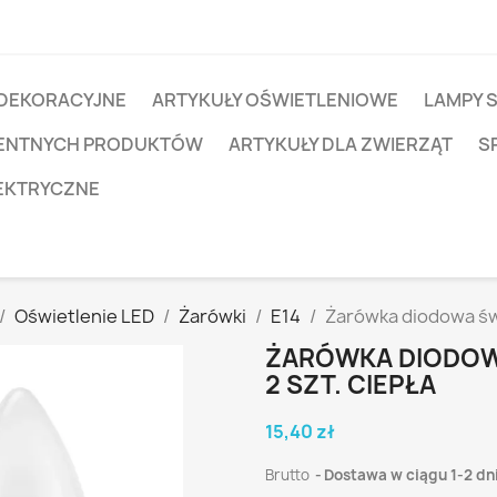
 DEKORACYJNE
ARTYKUŁY OŚWIETLENIOWE
LAMPY 
IGENTNYCH PRODUKTÓW
ARTYKUŁY DLA ZWIERZĄT
S
EKTRYCZNE
Oświetlenie LED
Żarówki
E14
Żarówka diodowa świ
ŻARÓWKA DIODOWA
2 SZT. CIEPŁA
15,40 zł
Brutto
Dostawa w ciągu 1-2 dn