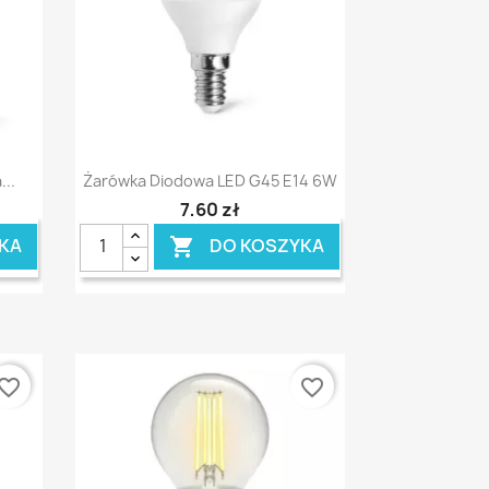
Szybki podgląd

..
Żarówka Diodowa LED G45 E14 6W
7,60 zł
KA
DO KOSZYKA

vorite_border
favorite_border