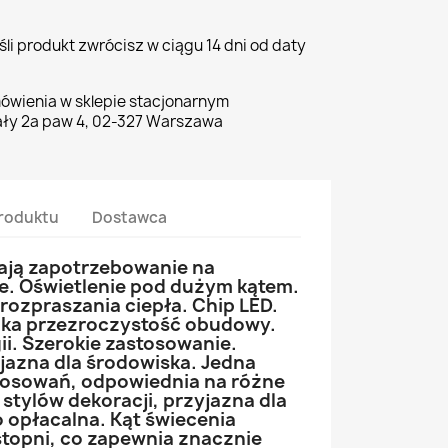
li produkt zwrócisz w ciągu 14 dni od daty
ówienia w sklepie stacjonarnym
ły 2a paw 4, 02-327 Warszawa
roduktu
Dostawca
ają zapotrzebowanie na
e. Oświetlenie pod dużym kątem.
ozpraszania ciepła. Chip LED.
oka przezroczystość obudowy.
i. Szerokie zastosowanie.
jazna dla środowiska. Jedna
tosowań, odpowiednia na różne
 stylów dekoracji, przyjazna dla
o opłacalna. Kąt świecenia
topni, co zapewnia znacznie