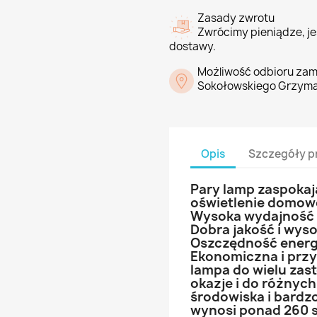
Zasady zwrotu
Zwrócimy pieniądze, jeś
dostawy.
Możliwość odbioru zam
Sokołowskiego Grzyma
Opis
Szczegóły p
Pary lamp zaspokaj
oświetlenie domow
Wysoka wydajność r
Dobra jakość i wys
Oszczędność energi
Ekonomiczna i przy
lampa do wielu zas
okazje i do różnych
środowiska i bardz
wynosi ponad 260 s