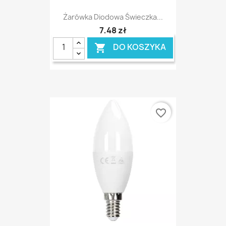
Żarówka Diodowa Świeczka...
7,48 zł
DO KOSZYKA

favorite_border