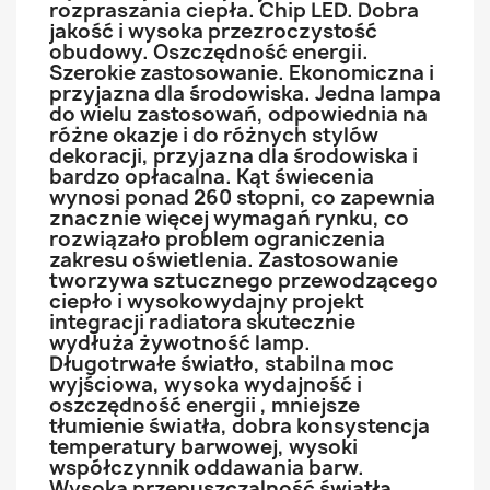
rozpraszania ciepła. Chip LED. Dobra
jakość i wysoka przezroczystość
obudowy. Oszczędność energii.
Szerokie zastosowanie. Ekonomiczna i
przyjazna dla środowiska. Jedna lampa
do wielu zastosowań, odpowiednia na
różne okazje i do różnych stylów
dekoracji, przyjazna dla środowiska i
bardzo opłacalna. Kąt świecenia
wynosi ponad 260 stopni, co zapewnia
znacznie więcej wymagań rynku, co
rozwiązało problem ograniczenia
zakresu oświetlenia. Zastosowanie
tworzywa sztucznego przewodzącego
ciepło i wysokowydajny projekt
integracji radiatora skutecznie
wydłuża żywotność lamp.
Długotrwałe światło, stabilna moc
wyjściowa, wysoka wydajność i
oszczędność energii , mniejsze
tłumienie światła, dobra konsystencja
temperatury barwowej, wysoki
współczynnik oddawania barw.
Wysoka przepuszczalność światła,