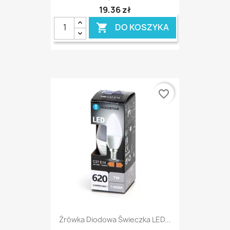
19,36 zł
DO KOSZYKA

favorite_border
Żrówka Diodowa Świeczka LED...