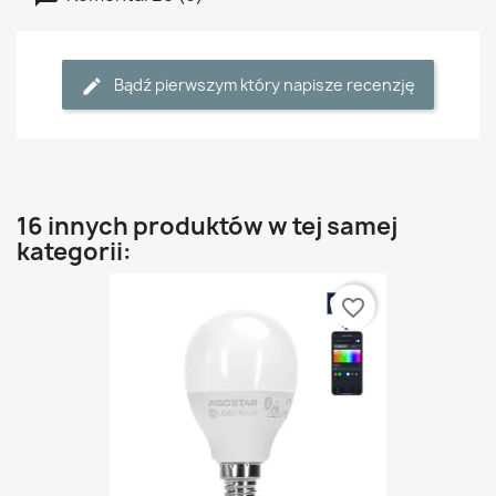
Bądź pierwszym który napisze recenzję
16 innych produktów w tej samej
kategorii:
favorite_border