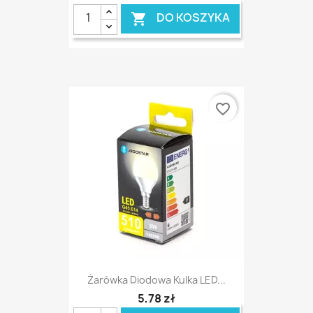
DO KOSZYKA

favorite_border
Żarówka Diodowa Kulka LED...
5,78 zł