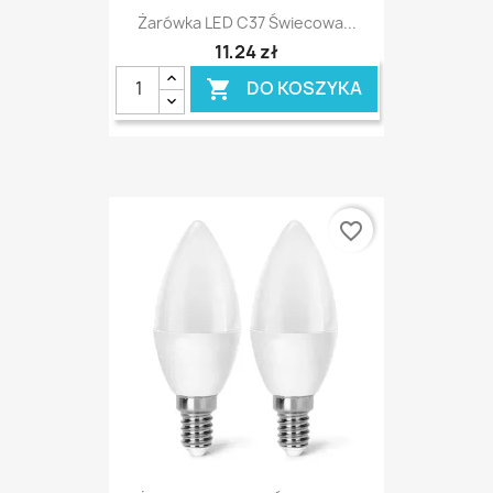
Żarówka LED C37 Świecowa...
11,24 zł
DO KOSZYKA

favorite_border