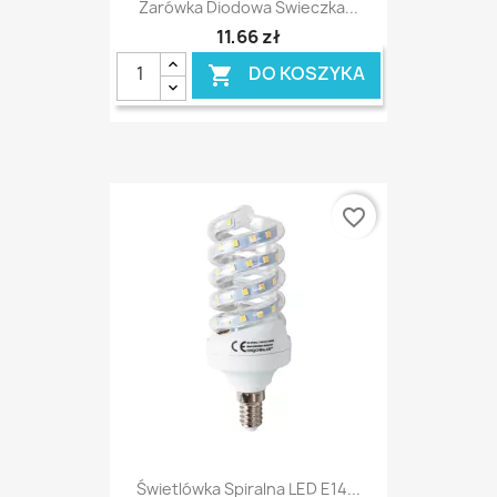
Żarówka Diodowa Świeczka...
11,66 zł
DO KOSZYKA

favorite_border
Świetlówka Spiralna LED E14...