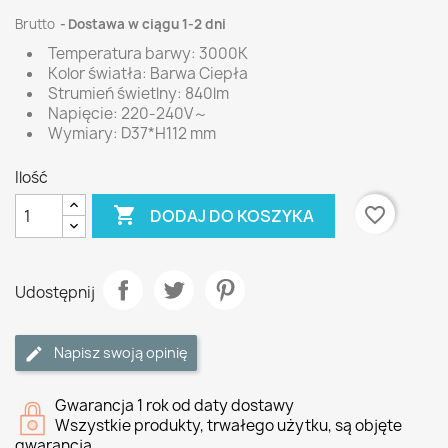
Brutto
Dostawa w ciągu 1-2 dni
Temperatura barwy: 3000K
Kolor światła: Barwa Ciepła
Strumień świetlny: 840lm
Napięcie: 220-240V～
Wymiary: D37*H112 mm
Ilość

favorite_border
DODAJ DO KOSZYKA
Udostępnij
Napisz swoją opinię
Gwarancja 1 rok od daty dostawy
Wszystkie produkty, trwałego użytku, są objęte
gwarancją.