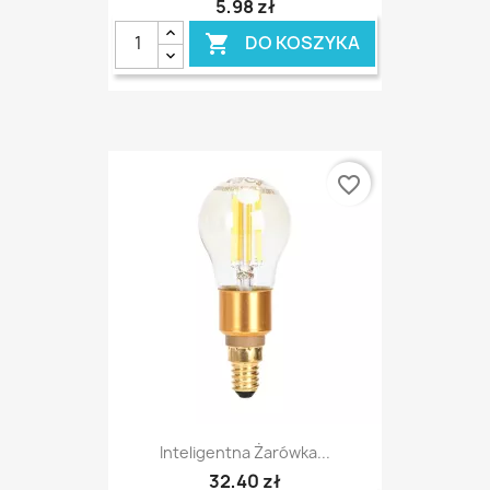
5,98 zł
DO KOSZYKA

favorite_border
Inteligentna Żarówka...
32,40 zł