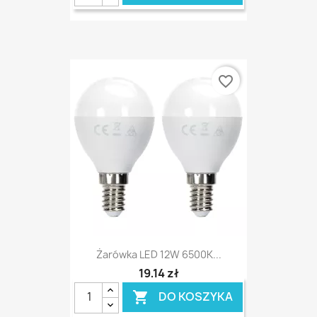
favorite_border
Żarówka LED 12W 6500K...
19,14 zł
DO KOSZYKA
