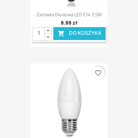
Żarówka Diodowa LED E14 3,5W
8,88 zł
DO KOSZYKA

favorite_border