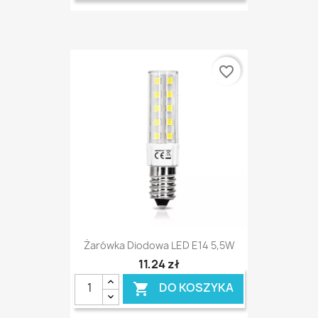
favorite_border
Żarówka Diodowa LED E14 5,5W
11,24 zł
DO KOSZYKA
