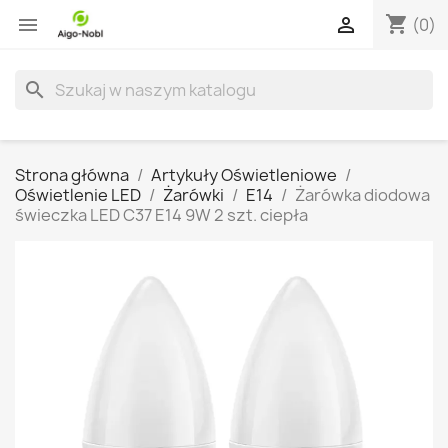
shopping_cart


(0)
search
Strona główna
Artykuły Oświetleniowe
Oświetlenie LED
Żarówki
E14
Żarówka diodowa
świeczka LED C37 E14 9W 2 szt. ciepła