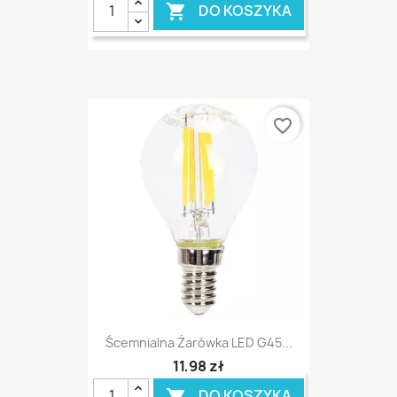
DO KOSZYKA

favorite_border
Ścemnialna Żarówka LED G45...
11,98 zł
DO KOSZYKA
