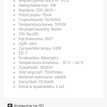
Współczynnik mocy PF: ≥0.5
Maksymalna moc: 9W
Napięcie: 220-240V～
Pobór prądu: 75mA
Częstotliwość: 50/60Hz
Temperatura barwy: 3000K
Strumień świetlny: 840lm
CRI: Ra≥80
Kąt świecenia: 260°
Hg%: zero
Żarowe Moc lampy: 62W
EEI: F
Środowisko: Wewnątrz
Temperatura działania: - 10 ℃～ 40 ℃
Żywotność: 15000h
Ilość włączeń: 7500times
Materiał wykonania: plastik
Certyfikat: CE,RoHS
Sztuk w opakowaniu: 2 szt.
Komentarze (0)