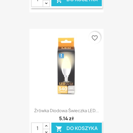
favorite_border
Żrówka Diodowa Świeczka LED...
5,14 zł
DO KOSZYKA
