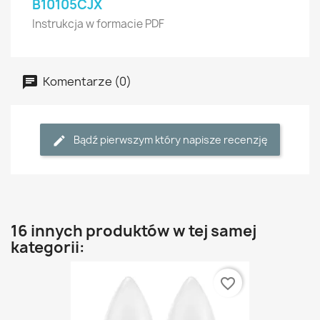
B10105CJX
Instrukcja w formacie PDF
Komentarze (0)
Bądź pierwszym który napisze recenzję
16 innych produktów w tej samej
kategorii:
favorite_border