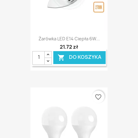
Żarówka LED E14 Ciepła 6W...
21,72 zł
DO KOSZYKA

favorite_border