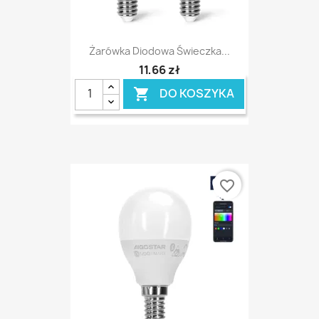
Żarówka Diodowa Świeczka...
11,66 zł
DO KOSZYKA

favorite_border