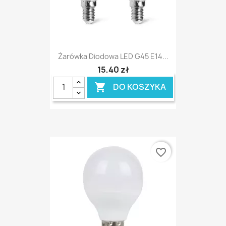
Żarówka Diodowa LED G45 E14...
15,40 zł
DO KOSZYKA

favorite_border