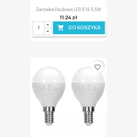
Żarówka Diodowa LED E14 5,5W
11,24 zł
DO KOSZYKA

favorite_border