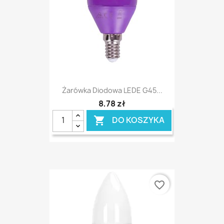
Żarówka Diodowa LEDE G45...
8,78 zł
DO KOSZYKA

favorite_border