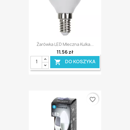
Żarówka LED Mleczna Kulka...
11,56 zł
DO KOSZYKA

favorite_border