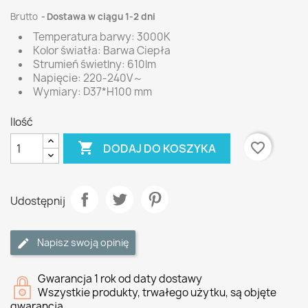
Brutto
Dostawa w ciągu 1-2 dni
Temperatura barwy: 3000K
Kolor światła: Barwa Ciepła
Strumień świetlny: 610lm
Napięcie: 220-240V～
Wymiary: D37*H100 mm
Ilość

favorite_border
DODAJ DO KOSZYKA
Udostępnij
Napisz swoją opinię
Gwarancja 1 rok od daty dostawy
Wszystkie produkty, trwałego użytku, są objęte
gwarancją.