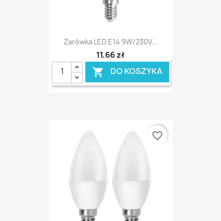
Żarówka LED E14 9W/230V...
11,66 zł
DO KOSZYKA

favorite_border