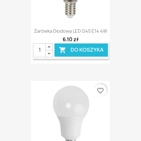
Żarówka Diodowa LED G45 E14 4W
6,10 zł
DO KOSZYKA

favorite_border