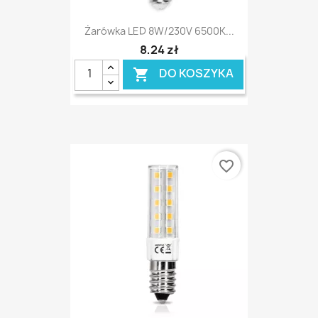
Żarówka LED 8W/230V 6500K...
8,24 zł
DO KOSZYKA

favorite_border