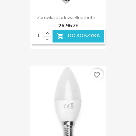
Żarówka Diodowa Bluetooth...
26,96 zł
DO KOSZYKA

favorite_border