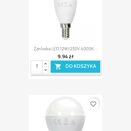
Żarówka LED 12W/230V 4000K...
9,94 zł
DO KOSZYKA

favorite_border