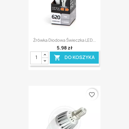
Żrówka Diodowa Świeczka LED...
5,98 zł
DO KOSZYKA

favorite_border