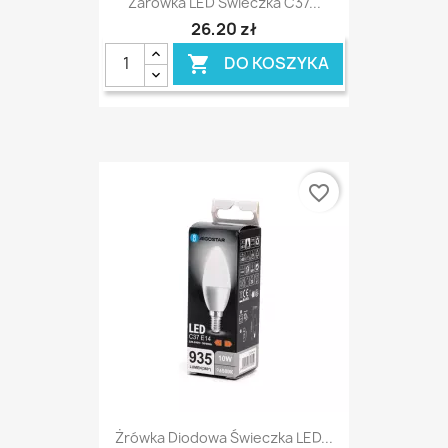
Żarówka LED Świeczka C37...
26,20 zł
DO KOSZYKA

favorite_border
Żrówka Diodowa Świeczka LED...