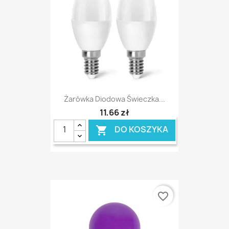
Żarówka Diodowa Świeczka...
11,66 zł
DO KOSZYKA

favorite_border