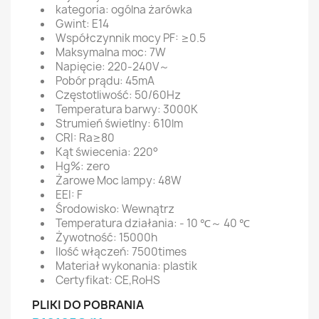
kategoria: ogólna żarówka
Gwint: E14
Współczynnik mocy PF: ≥0.5
Maksymalna moc: 7W
Napięcie: 220-240V～
Pobór prądu: 45mA
Częstotliwość: 50/60Hz
Temperatura barwy: 3000K
Strumień świetlny: 610lm
CRI: Ra≥80
Kąt świecenia: 220°
Hg%: zero
Żarowe Moc lampy: 48W
EEI: F
Środowisko: Wewnątrz
Temperatura działania: - 10 ℃～ 40 ℃
Żywotność: 15000h
Ilość włączeń: 7500times
Materiał wykonania: plastik
Certyfikat: CE,RoHS
PLIKI DO POBRANIA