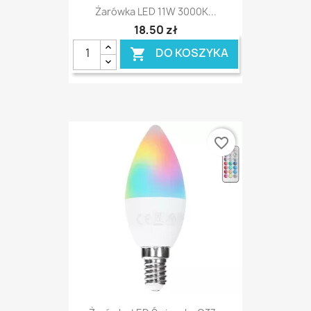
Żarówka LED 11W 3000K...
18,50 zł
DO KOSZYKA

favorite_border