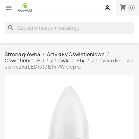
shopping_cart


(0)
search
Strona główna
Artykuły Oświetleniowe
Oświetlenie LED
Żarówki
E14
Żarówka diodowa
świeczka LED C37 E14 7W ciepła