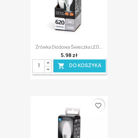
Żrówka Diodowa Świeczka LED...
5,98 zł
DO KOSZYKA

favorite_border