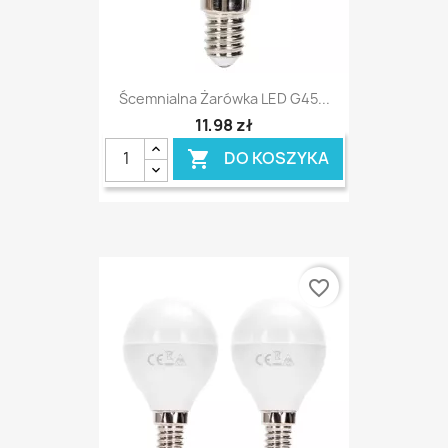
Ścemnialna Żarówka LED G45...
11,98 zł
DO KOSZYKA

favorite_border