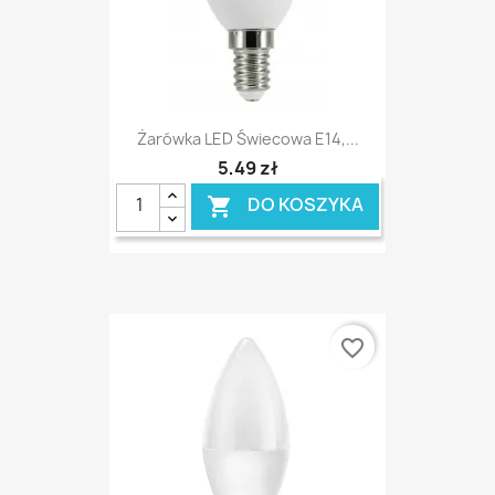
Żarówka LED Świecowa E14,...
5,49 zł
DO KOSZYKA

favorite_border