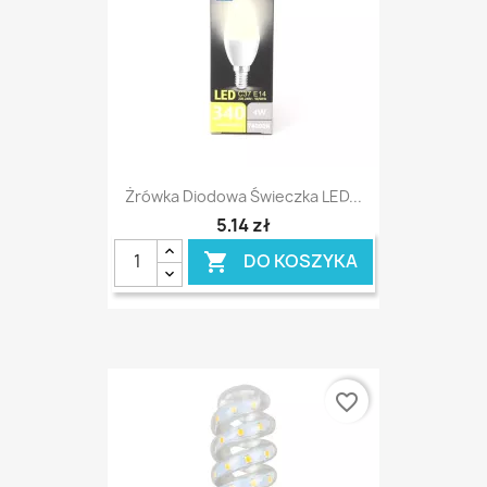
Żrówka Diodowa Świeczka LED...
5,14 zł
DO KOSZYKA

favorite_border