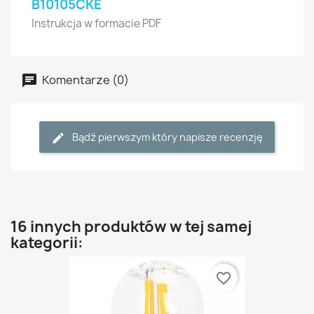
B10105CKE
Instrukcja w formacie PDF
Komentarze (0)
Bądź pierwszym który napisze recenzję
16 innych produktów w tej samej
kategorii:
favorite_border