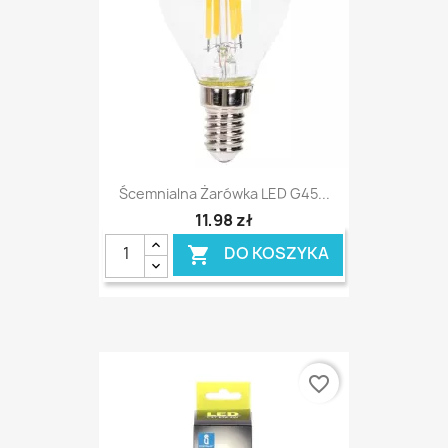
Ścemnialna Żarówka LED G45...
11,98 zł
DO KOSZYKA

favorite_border