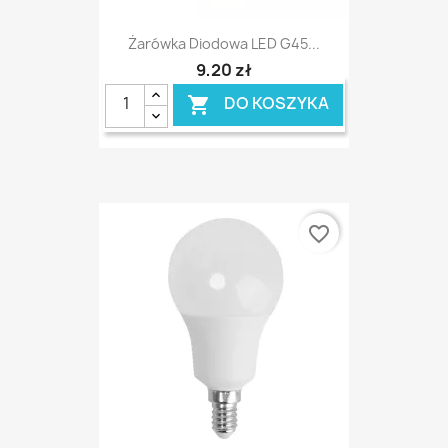
Żarówka Diodowa LED G45...
9,20 zł
DO KOSZYKA

favorite_border