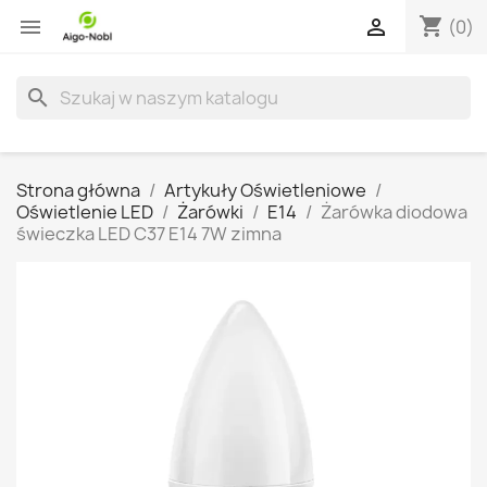
shopping_cart


(0)
search
Strona główna
Artykuły Oświetleniowe
Oświetlenie LED
Żarówki
E14
Żarówka diodowa
świeczka LED C37 E14 7W zimna