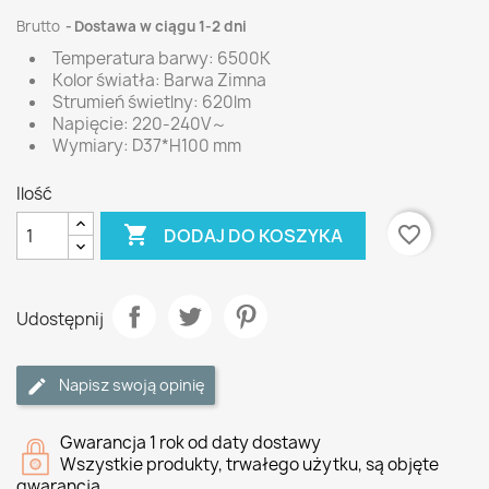
Brutto
Dostawa w ciągu 1-2 dni
Temperatura barwy: 6500K
Kolor światła: Barwa Zimna
Strumień świetlny: 620lm
Napięcie: 220-240V～
Wymiary: D37*H100 mm
Ilość

favorite_border
DODAJ DO KOSZYKA
Udostępnij
Napisz swoją opinię
Gwarancja 1 rok od daty dostawy
Wszystkie produkty, trwałego użytku, są objęte
gwarancją.