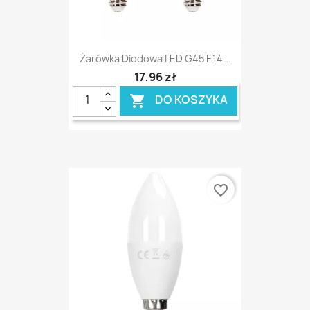
Żarówka Diodowa LED G45 E14...
17,96 zł
DO KOSZYKA

favorite_border