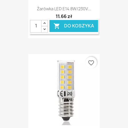
Żarówka LED E14 8W/230V...
11,66 zł
DO KOSZYKA

favorite_border