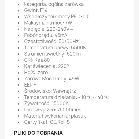
kategoria: ogólna żarówka
Gwint: E14
Współczynnik mocy PF: ≥0.5
Maksymalna moc: 7W
Napięcie: 220-240V～
Pobór prądu: 45mA
Częstotliwość: 50/60Hz
Temperatura barwy: 6500K
Strumień świetlny: 620lm
CRI: Ra≥80
Kąt świecenia: 220°
Hg%: zero
Żarowe Moc lampy: 49W
EEI: F
Środowisko: Wewnątrz
Temperatura działania: - 10 ℃～ 40 ℃
Żywotność: 15000h
Ilość włączeń: 7500times
Materiał wykonania: plastik
Certyfikat: CE,RoHS
PLIKI DO POBRANIA