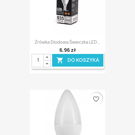
Żrówka Diodowa Świeczka LED...
6,96 zł
DO KOSZYKA

favorite_border