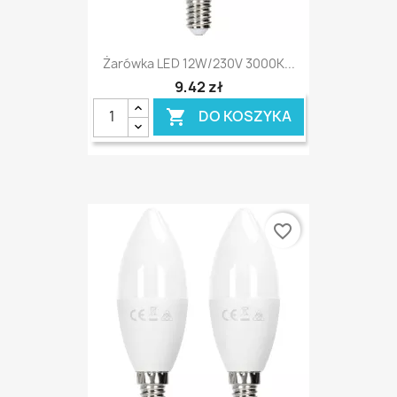
Żarówka LED 12W/230V 3000K...
9,42 zł
DO KOSZYKA

favorite_border