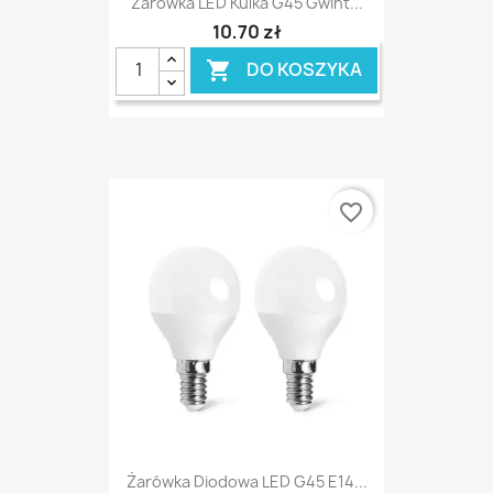
Żarówka LED Kulka G45 Gwint...
10,70 zł
DO KOSZYKA

favorite_border
Żarówka Diodowa LED G45 E14...