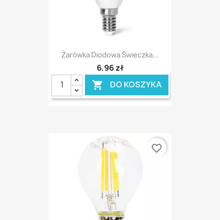
Żarówka Diodowa Świeczka...
6,96 zł
DO KOSZYKA

favorite_border