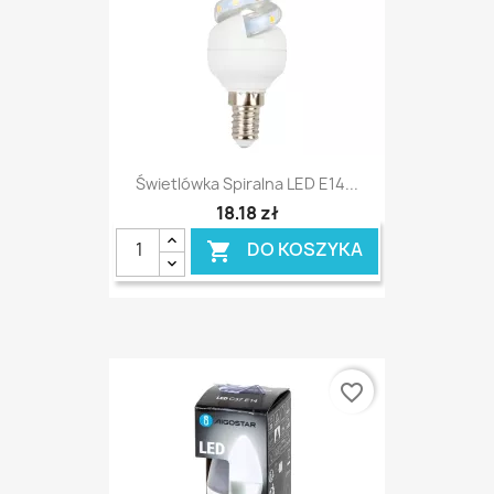
Świetlówka Spiralna LED E14...
18,18 zł
DO KOSZYKA

favorite_border