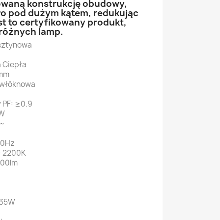
waną konstrukcję obudowy,
tło pod dużym kątem, redukując
st to certyfikowany produkt,
 różnych lamp.
rsztynowa
a Ciepła
 mm
 włóknowa
 PF: ≥0.9
4W
V~
60Hz
: 2200K
400lm
 35W