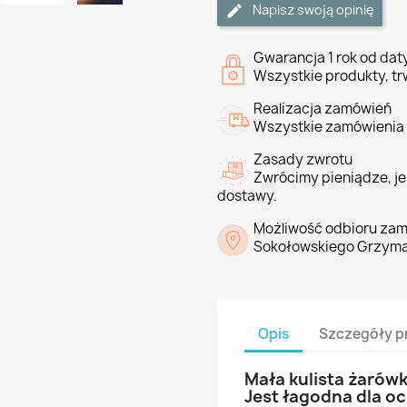
Napisz swoją opinię
Gwarancja 1 rok od da
Wszystkie produkty, tr
Realizacja zamówień
Wszystkie zamówienia 
Zasady zwrotu
Zwrócimy pieniądze, jeś
dostawy.
Możliwość odbioru zam
Sokołowskiego Grzyma
Opis
Szczegóły p
Mała kulista żarówk
Jest łagodna dla oc