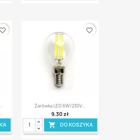
vorite_border
favorite_border
Szybki podgląd

.
Żarówka LED 6W/230V...
9,30 zł
KA
DO KOSZYKA
