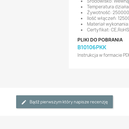
Środowisko: Wewną
Temperatura działa
Żywotność: 25000
Ilość włączeń: 1250
Materiał wykonania
Certyfikat: CE,RoH
PLIKI DO POBRANIA
B10106PKK
Instrukcja w formacie PD
Bądź pierwszym który napisze recenzję