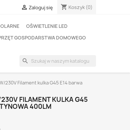
shopping_cart

Koszyk
(0)
Zaloguj się
SOLARNE
OŚWIETLENIE LED
PRZĘT GOSPODARSTWA DOMOWEGO
search
W/230V Filament kulka G45 E14 barwa
230V FILAMENT KULKA G45
ZTYNOWA 400LM