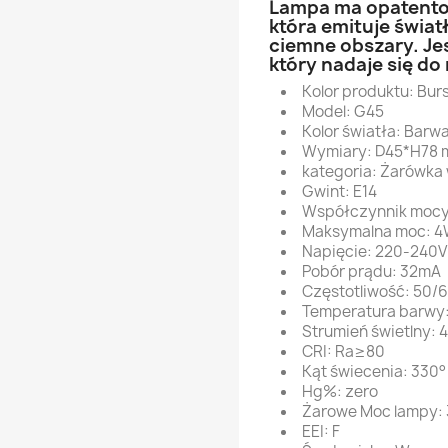
Lampa ma opatento
która emituje świa
ciemne obszary. Je
który nadaje się do
Kolor produktu: Bu
Model: G45
Kolor światła: Barw
Wymiary: D45*H78
kategoria: Żarówka
Gwint: E14
Współczynnik mocy
Maksymalna moc: 
Napięcie: 220-240
Pobór prądu: 32mA
Częstotliwość: 50/
Temperatura barwy
Strumień świetlny: 
CRI: Ra≥80
Kąt świecenia: 330°
Hg%: zero
Żarowe Moc lampy:
EEI: F