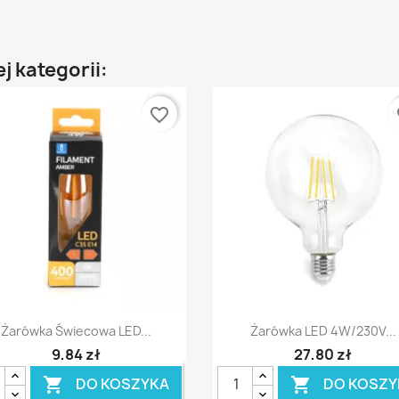
j kategorii:
favorite_border
fa
Szybki podgląd
Szybki podgląd


Żarówka Świecowa LED...
Żarówka LED 4W/230V...
9,84 zł
27,80 zł
DO KOSZYKA
DO KOSZY

