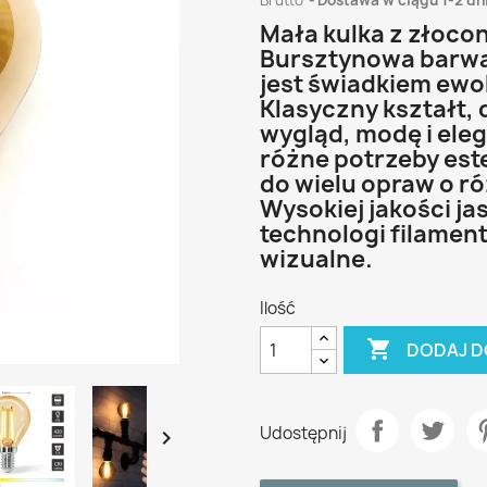
Brutto
Dostawa w ciągu 1-2 dn
Mała kulka z złoco
Bursztynowa barwa 
jest świadkiem ewol
Klasyczny kształt, 
wygląd, modę i eleg
różne potrzeby est
do wielu opraw o ró
Wysokiej jakości j
technologi filamen
wizualne.
Ilość

DODAJ D
Udostępnij
