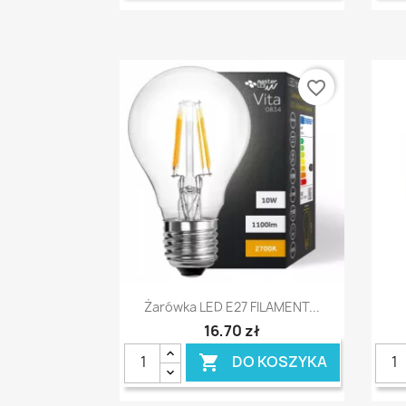
favorite_border
Szybki podgląd

Żarówka LED E27 FILAMENT...
16,70 zł
DO KOSZYKA
