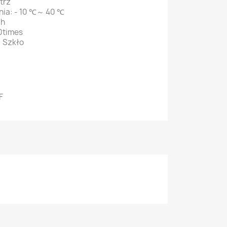
trz
nia: - 10 ℃～ 40 ℃
0h
0times
: Szkło
S
F