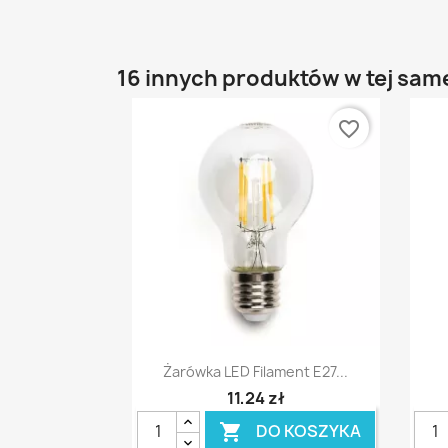
16 innych produktów w tej same
favorite_border
Szybki podgląd

Żarówka LED Filament E27...
11,24 zł
DO KOSZYKA
