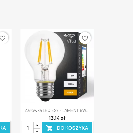
vorite_border
favorite_border
Szybki podgląd

Żarówka LED E27 FILAMENT 8W...
13,14 zł
KA
DO KOSZYKA
