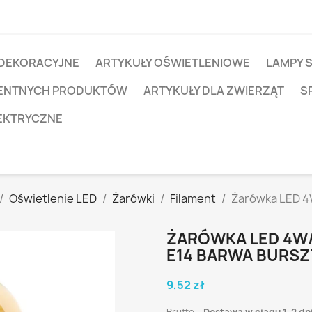
 DEKORACYJNE
ARTYKUŁY OŚWIETLENIOWE
LAMPY 
IGENTNYCH PRODUKTÓW
ARTYKUŁY DLA ZWIERZĄT
S
EKTRYCZNE
Oświetlenie LED
Żarówki
Filament
Żarówka LED 4
ŻARÓWKA LED 4W/
E14 BARWA BURS
9,52 zł