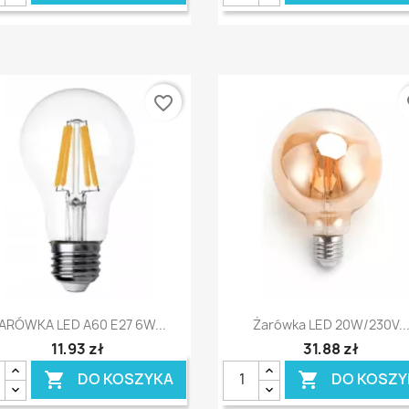
favorite_border
fa
Szybki podgląd
Szybki podgląd


ARÓWKA LED A60 E27 6W...
Żarówka LED 20W/230V..
11,93 zł
31,88 zł
DO KOSZYKA
DO KOSZY

