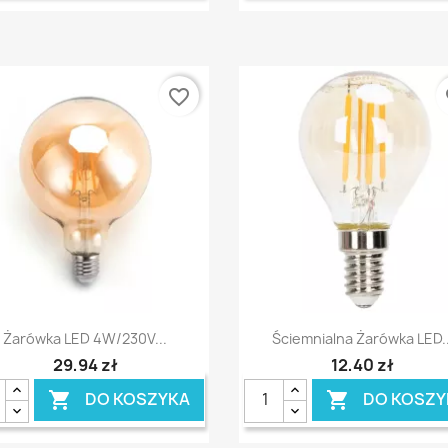
favorite_border
fa
Szybki podgląd
Szybki podgląd


Żarówka LED 4W/230V...
Ściemnialna Żarówka LED..
29,94 zł
12,40 zł
DO KOSZYKA
DO KOSZY

