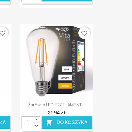
vorite_border
favorite_border
Szybki podgląd

.
Żarówka LED E27 FILAMENT...
21,94 zł
KA
DO KOSZYKA
