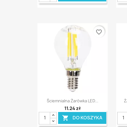
favorite_border
Szybki podgląd

Ściemnialna Żarówka LED...
Ż
11,24 zł
DO KOSZYKA
