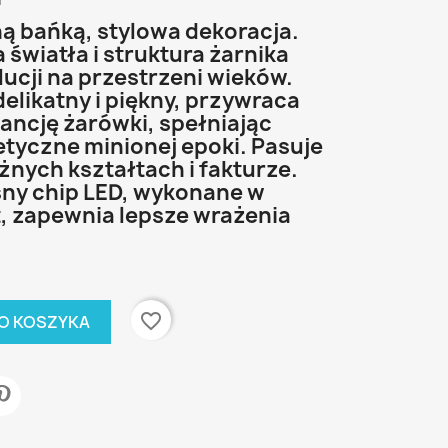
i
ną bańką, stylowa dekoracja.
światła i struktura żarnika
ucji na przestrzeni wieków.
delikatny i piękny, przywraca
ancję żarówki, spełniając
etyczne minionej epoki. Pasuje
żnych kształtach i fakturze.
asny chip LED, wykonane w
t, zapewnia lepsze wrażenia
favorite_border
O KOSZYKA