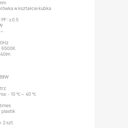
 mm
arówka w kształcie kubka
 PF: ≥0.5
8W
V～
60Hz
: 6500K
640lm
 88W
trz
nia: - 10 ℃～ 40 ℃
times
 plastik
S
 2 szt.