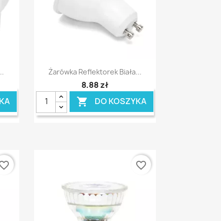
Szybki podgląd

..
Żarówka Reflektorek Biała...
8,88 zł
KA
DO KOSZYKA

vorite_border
favorite_border