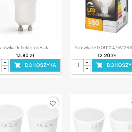
Szybki podgląd
Szybki podgląd


arówka Reflektorek Biała...
Żarówka LED GU10 4,9W 2700
13,80 zł
12,20 zł
DO KOSZYKA
DO KOSZY


favorite_border
fa