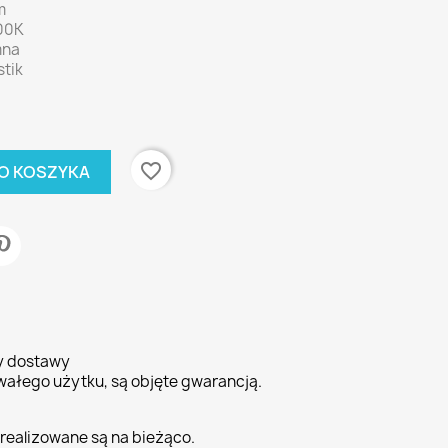
m
00K
mna
stik
favorite_border
O KOSZYKA
ty dostawy
wałego użytku, są objęte gwarancją.
realizowane są na bieżąco.