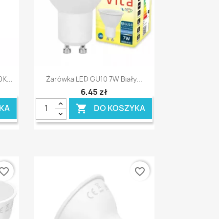
Szybki podgląd

K...
Żarówka LED GU10 7W Biały...
6,45 zł
KA
DO KOSZYKA

vorite_border
favorite_border