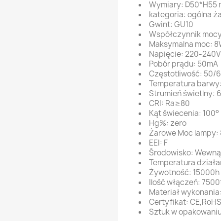
Wymiary: D50*H55
kategoria: ogólna ż
Gwint: GU10
Współczynnik mocy
Maksymalna moc: 
Napięcie: 220-240
Pobór prądu: 50mA
Częstotliwość: 50/
Temperatura barwy
Strumień świetlny: 
CRI: Ra≥80
Kąt świecenia: 100°
Hg%: zero
Żarowe Moc lampy:
EEI: F
Środowisko: Wewną
Temperatura działa
Żywotność: 15000h
Ilość włączeń: 7500
Materiał wykonania:
Certyfikat: CE,RoH
Sztuk w opakowaniu: