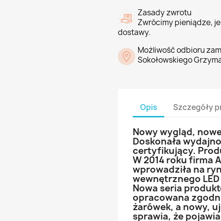
Zasady zwrotu
Zwrócimy pieniądze, jeś
dostawy.
Możliwość odbioru zam
Sokołowskiego Grzyma
Opis
Szczegóły p
Nowy wygląd, nowe
Doskonała wydajno
certyfikujący. Pro
W 2014 roku firma 
wprowadziła na ryn
wewnętrznego LED n
Nowa seria produkt
opracowana zgodni
żarówek, a nowy, uj
sprawia, że pojawia