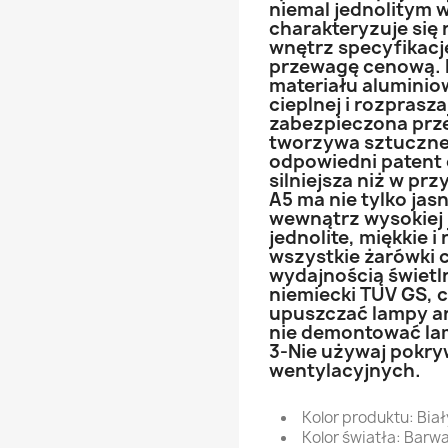
niemal jednolitym 
charakteryzuje się
wnętrz specyfikacj
przewagę cenową. 
materiału aluminio
cieplnej i rozprasz
zabezpieczona prze
tworzywa sztuczne
odpowiedni patent 
silniejsza niż w pr
A5 ma nie tylko jas
wewnątrz wysokiej 
jednolite, miękkie i
wszystkie żarówki 
wydajnością świetl
niemiecki TUV GS, c
upuszczać lampy ani
nie demontować la
3-Nie używaj pokr
wentylacyjnych.
Kolor produktu: Biał
Kolor światła: Barw