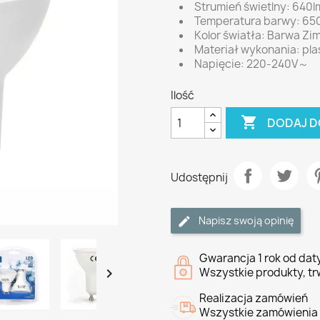
Strumień świetlny: 640l
Temperatura barwy: 65
Kolor światła: Barwa Zi
Materiał wykonania: pla
Napięcie: 220-240V～
Ilość

DODAJ D
Udostępnij
Napisz swoją opinię
Gwarancja 1 rok od da

Wszystkie produkty, tr
Realizacja zamówień
Wszystkie zamówienia 