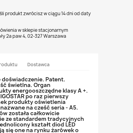
li produkt zwrócisz w ciągu 14 dni od daty
ówienia w sklepie stacjonarnym
ły 2a paw 4, 02-327 Warszawa
roduktu
Dostawca
 doświadczenie. Patent.
ść świetlna. Organ
dukty energooszczędne klasy A +.
AIGOSTAR po raz pierwszy
ek produkty oświetlenia
azwane na cześć seria - A5.
ów została całkowicie
e ze standardem tradycyjnych
ednolicony kształt diod LED
ją się one na rynku żarówek o