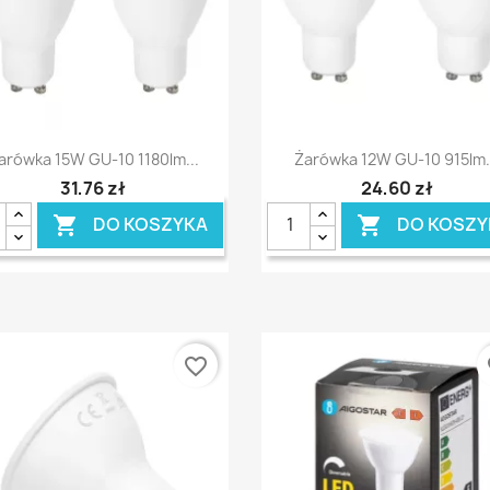
Szybki podgląd
Szybki podgląd


arówka 15W GU-10 1180lm...
Żarówka 12W GU-10 915lm.
31,76 zł
24,60 zł
DO KOSZYKA
DO KOSZY


favorite_border
fa