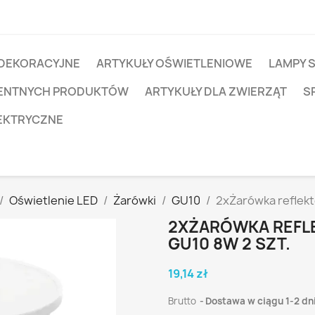
 DEKORACYJNE
ARTYKUŁY OŚWIETLENIOWE
LAMPY 
IGENTNYCH PRODUKTÓW
ARTYKUŁY DLA ZWIERZĄT
S
EKTRYCZNE
Oświetlenie LED
Żarówki
GU10
2xŻarówka reflekt
2XŻARÓWKA REFLE
GU10 8W 2 SZT.
19,14 zł
Brutto
Dostawa w ciągu 1-2 dn