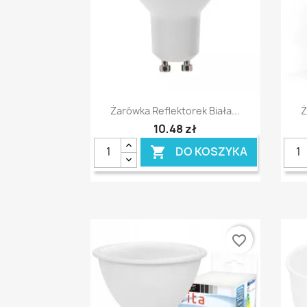
Szybki podgląd

Żarówka Reflektorek Biała...
Ż
10,48 zł
DO KOSZYKA

favorite_border