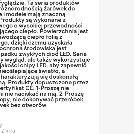
wyglądzie. Ta seria produktów
 różnorodnością żarówek do
e i modele mają znaczną
Produkty są wykonane z
wego o wysokiej przewodności
ającego ciepło. Powierzchnia jest
wodzącą ciepło folią z
go, dzięki czemu uzyskała
ochrona środowiska jest
zypadku zwykłych diod LED. Seria
ny wygląd, ale także wykorzystuje
jakości chipy LED, aby zapewnić
 nieoślepiające światło, a
charakteryzują się doskonałą
ną. Produkty dopuszczone przez
ertyfikat CE. 1-Proszę nie
 nie naciskać na nią. 2-Proszę
mpy, nie dokonywać przeróbek.
ywek bez otworów
y
a Zimna