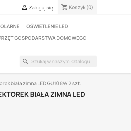
shopping_cart

Koszyk
(0)
Zaloguj się
SOLARNE
OŚWIETLENIE LED
PRZĘT GOSPODARSTWA DOMOWEGO
search
orek biała zimna LED GU10 8W 2 szt.
KTOREK BIAŁA ZIMNA LED
i