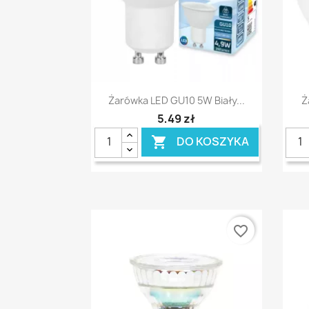
Szybki podgląd

Żarówka LED GU10 5W Biały...
Ż
5,49 zł
DO KOSZYKA

favorite_border