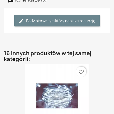
Bądź pierwszym który napisze recenzję
16 innych produktów w tej samej
kategorii:
favorite_border