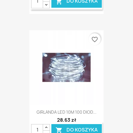
DO KOSZYKA

favorite_border
GIRLANDA LED 10M 100 DIOD...
28,63 zł
DO KOSZYKA
