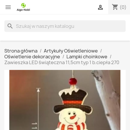
shopping_cart


(0)
search
Strona główna
Artykuły Oświetleniowe
Oświetlenie dekoracyjne
Lampki choinkowe
Zawieszka LED świąteczna 11,5cm typ 1 b.ciepła 270