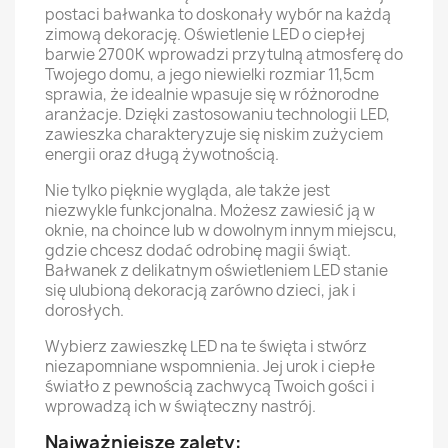
postaci bałwanka to doskonały wybór na każdą
zimową dekorację. Oświetlenie LED o ciepłej
barwie 2700K wprowadzi przytulną atmosferę do
Twojego domu, a jego niewielki rozmiar 11,5cm
sprawia, że idealnie wpasuje się w różnorodne
aranżacje. Dzięki zastosowaniu technologii LED,
zawieszka charakteryzuje się niskim zużyciem
energii oraz długą żywotnością.
Nie tylko pięknie wygląda, ale także jest
niezwykle funkcjonalna. Możesz zawiesić ją w
oknie, na choince lub w dowolnym innym miejscu,
gdzie chcesz dodać odrobinę magii świąt.
Bałwanek z delikatnym oświetleniem LED stanie
się ulubioną dekoracją zarówno dzieci, jak i
dorosłych.
Wybierz zawieszkę LED na te święta i stwórz
niezapomniane wspomnienia. Jej urok i ciepłe
światło z pewnością zachwycą Twoich gości i
wprowadzą ich w świąteczny nastrój.
Najważniejsze zalety: