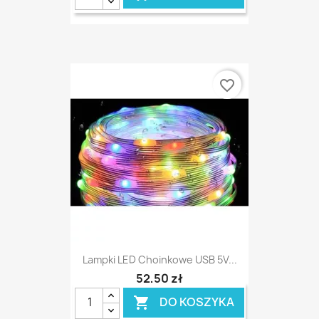
favorite_border
Lampki LED Choinkowe USB 5V...
52,50 zł
DO KOSZYKA
