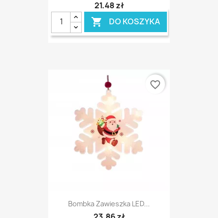
21,48 zł
DO KOSZYKA

favorite_border
Bombka Zawieszka LED...
23,86 zł