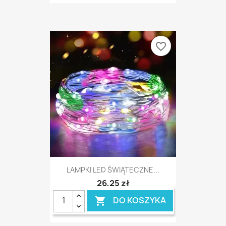
favorite_border
LAMPKI LED ŚWIĄTECZNE...
26,25 zł
DO KOSZYKA
