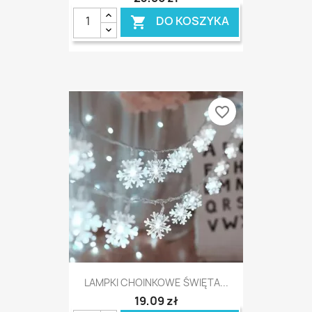
DO KOSZYKA

favorite_border
LAMPKI CHOINKOWE ŚWIĘTA...
19,09 zł