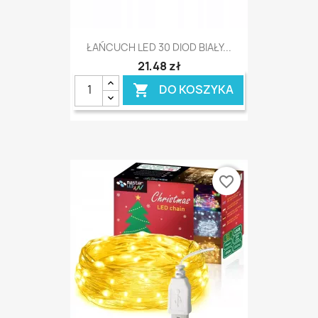
ŁAŃCUCH LED 30 DIOD BIAŁY...
21,48 zł
DO KOSZYKA

favorite_border