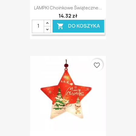
LAMPKI Choinkowe Świąteczne...
14,32 zł
DO KOSZYKA

favorite_border