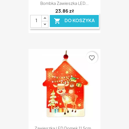
Bombka Zawieszka LED...
23,86 zł
DO KOSZYKA

favorite_border
Zawieszka LED Domek 11,5cm...