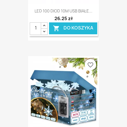
LED 100 DIOD 10M USB BIAŁE...
26,25 zł
DO KOSZYKA

favorite_border