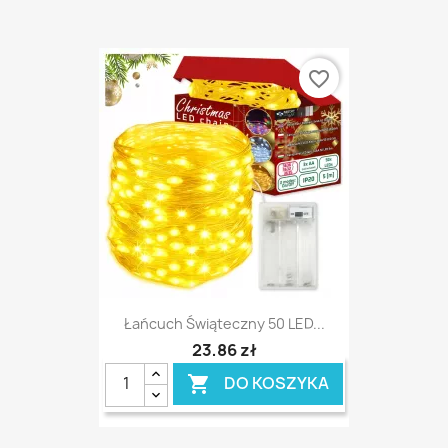
favorite_border
Łańcuch Świąteczny 50 LED...
23,86 zł
DO KOSZYKA
