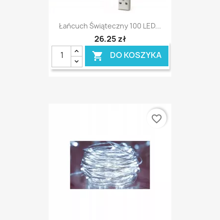
Łańcuch Świąteczny 100 LED...
26,25 zł
DO KOSZYKA

favorite_border