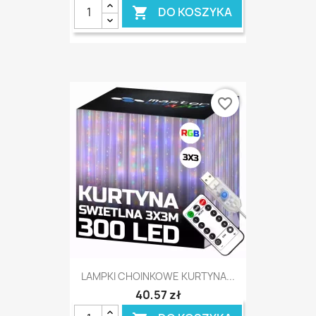
DO KOSZYKA

favorite_border
LAMPKI CHOINKOWE KURTYNA...
40,57 zł