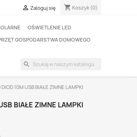
shopping_cart

Koszyk
(0)
Zaloguj się
SOLARNE
OŚWIETLENIE LED
PRZĘT GOSPODARSTWA DOMOWEGO
search
0 DIOD 10M USB BIAŁE ZIMNE LAMPKI
 USB BIAŁE ZIMNE LAMPKI