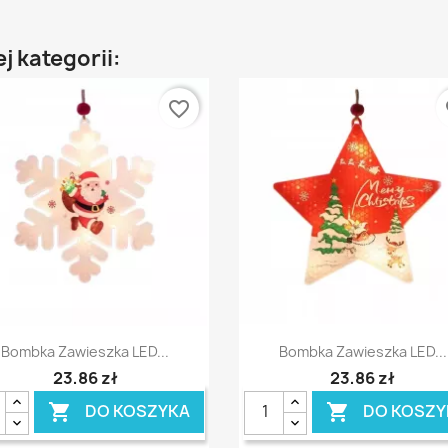
j kategorii:
favorite_border
fa
Szybki podgląd
Szybki podgląd


Bombka Zawieszka LED...
Bombka Zawieszka LED...
23,86 zł
23,86 zł
DO KOSZYKA
DO KOSZY

