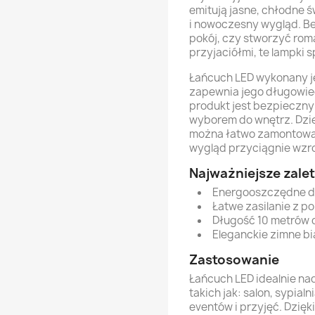
emitują jasne, chłodne ś
i nowoczesny wygląd. Be
pokój, czy stworzyć rom
przyjaciółmi, te lampki 
Łańcuch LED wykonany j
zapewnia jego długowiec
produkt jest bezpieczny
wyborem do wnętrz. Dzię
można łatwo zamontować
wygląd przyciągnie wzr
Najważniejsze zalet
Energooszczędne d
Łatwe zasilanie z p
Długość 10 metrów 
Eleganckie zimne bi
Zastosowanie
Łańcuch LED idealnie na
takich jak: salon, sypial
eventów i przyjęć. Dzięk