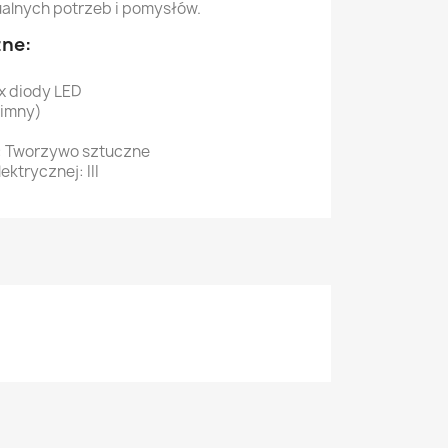
alnych potrzeb i pomysłów.
zne:
 x diody LED
zimny)
: Tworzywo sztuczne
ektrycznej: III