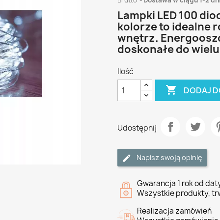
Brutto
Dostawa w ciągu 1-2 dn
Lampki LED 100 dio
kolorze to idealne 
wnętrz. Energooszc
doskonałe do wielu 
Ilość

DODAJ D
Udostępnij
Napisz swoją opinię
Gwarancja 1 rok od da
Wszystkie produkty, tr
Realizacja zamówień