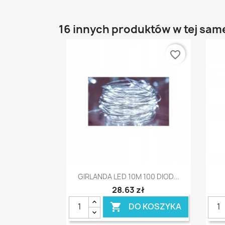
16 innych produktów w tej same
favorite_border
Szybki podgląd

GIRLANDA LED 10M 100 DIOD...
28,63 zł
DO KOSZYKA
