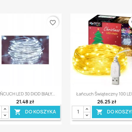
favorite_border
fa
Szybki podgląd
Szybki podgląd


ŃCUCH LED 30 DIOD BIAŁY...
Łańcuch Świąteczny 100 LED
21,48 zł
26,25 zł
DO KOSZYKA
DO KOSZY

