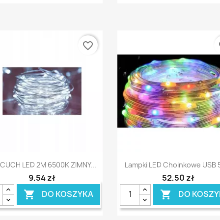
favorite_border
fa
Szybki podgląd
Szybki podgląd


CUCH LED 2M 6500K ZIMNY...
Lampki LED Choinkowe USB 5
9,54 zł
52,50 zł
DO KOSZYKA
DO KOSZY

