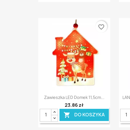
favorite_border
Szybki podgląd

Zawieszka LED Domek 11,5cm...
LAN
23,86 zł
DO KOSZYKA
