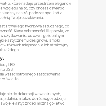
wiatło, które nadaje przestrzeni elegancki
z względu na to, czy chcesz oświetlić
antyczny nastrój podczas spotkań z
spełnią Twoje oczekiwania.
est z trwałego tworzywa sztucznego, co
zność. Klasa ochronności III sprawia, że
 w użytkowaniu, co czyni go idealnym
ki elastycznemu designowi, lampki
 w różnych miejscach, a ich atrakcyjny
ok każdego.
y:
iody LED
ortu USB
dla wszechstronnego zastosowania
ałe światło
daje się do dekoracji wewnętrznych,
nia, jadalnia, a także do różnego rodzaju
i swojej elastyczności można go łatwo