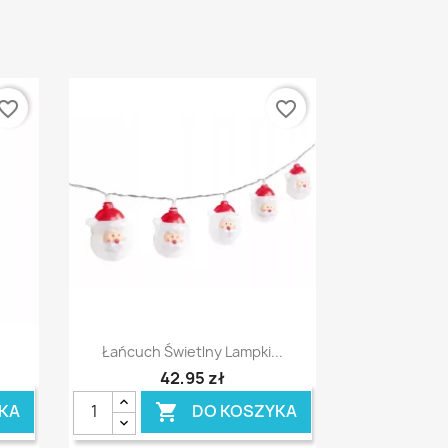
vorite_border
favorite_border
Szybki podgląd

Łańcuch Świetlny Lampki...
42,95 zł
KA
DO KOSZYKA
