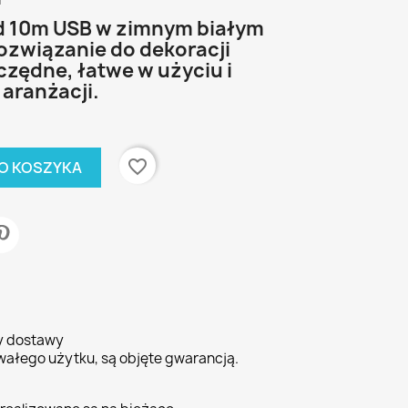
i
d 10m USB w zimnym białym
rozwiązanie do dekoracji
zędne, łatwe w użyciu i
aranżacji.
favorite_border
O KOSZYKA
ty dostawy
wałego użytku, są objęte gwarancją.