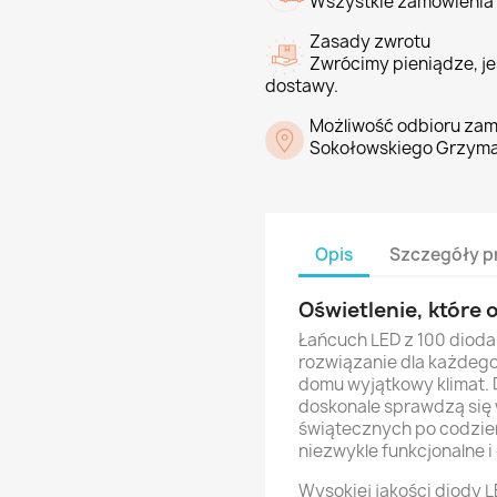
Wszystkie zamówienia 
Zasady zwrotu
Zwrócimy pieniądze, jeś
dostawy.
Możliwość odbioru zam
Sokołowskiego Grzyma
Opis
Szczegóły p
Oświetlenie, które
Łańcuch LED z 100 dioda
rozwiązanie dla każdego
domu wyjątkowy klimat. D
doskonale sprawdzą się 
świątecznych po codzien
niezwykle funkcjonalne i
Wysokiej jakości diody