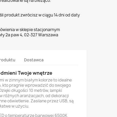
realizowane są na bieżąco.
li produkt zwrócisz w ciągu 14 dni od daty
ówienia w sklepie stacjonarnym
ły 2a paw 4, 02-327 Warszawa
roduktu
Dostawca
 odmieni Twoje wnętrze
mi w zimnym białym kolorze to idealne
, kto pragnie wprowadzić do swojego
zięki długości 10 metrów, lampki
w różnych aranżacjach, od dekoracji
ne oświetlenie. Zasilane przez USB, są
 łatwe w użyciu.
 LED o temperaturze barwowej 6500K