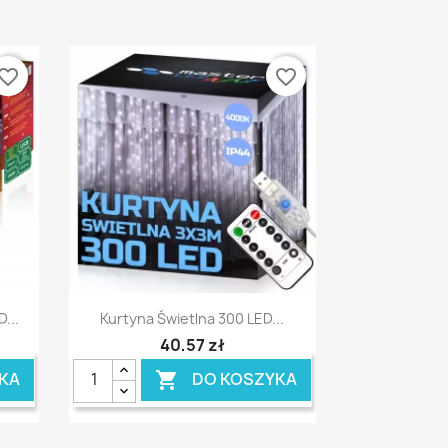
vorite_border
favorite_border
Szybki podgląd

...
Kurtyna Świetlna 300 LED...
40,57 zł
KA
DO KOSZYKA
