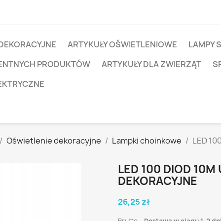
 DEKORACYJNE
ARTYKUŁY OŚWIETLENIOWE
LAMPY 
IGENTNYCH PRODUKTÓW
ARTYKUŁY DLA ZWIERZĄT
S
EKTRYCZNE
Oświetlenie dekoracyjne
Lampki choinkowe
LED 10
LED 100 DIOD 10M
DEKORACYJNE
26,25 zł