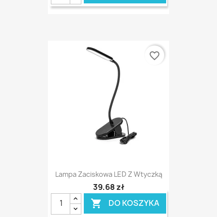
favorite_border
Lampa Zaciskowa LED Z Wtyczką
39,68 zł
DO KOSZYKA
