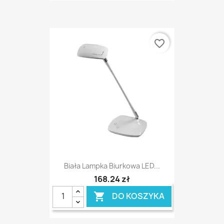
favorite_border
Biała Lampka Biurkowa LED...
168,24 zł
DO KOSZYKA
