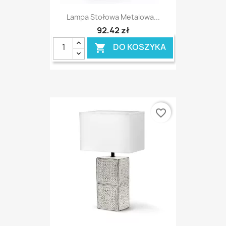
Lampa Stołowa Metalowa...
92,42 zł
DO KOSZYKA

favorite_border