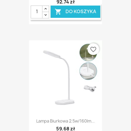
92,74 zł
DO KOSZYKA

favorite_border
Lampa Biurkowa 2.5w/160lm...
59,68 zł