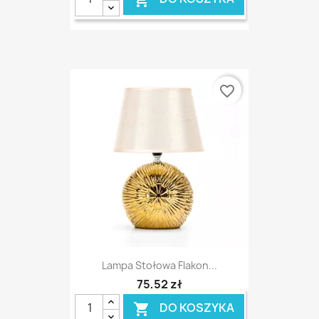
favorite_border
Lampa Stołowa Flakon...
75,52 zł
DO KOSZYKA
