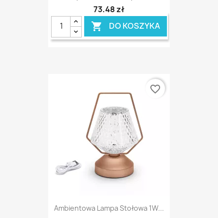
73,48 zł
DO KOSZYKA

favorite_border
Ambientowa Lampa Stołowa 1W...