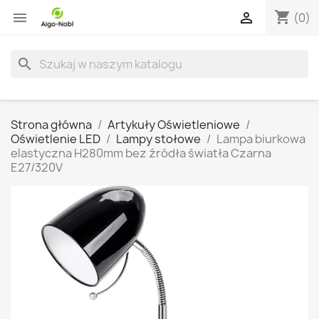
shopping_cart


(0)
search
Strona główna
Artykuły Oświetleniowe
Oświetlenie LED
Lampy stołowe
Lampa biurkowa
elastyczna H280mm bez źródła światła Czarna
E27/320V