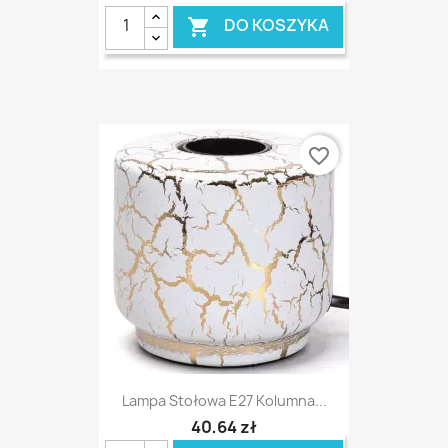
DO KOSZYKA

favorite_border
Lampa Stołowa E27 Kolumna...
40,64 zł