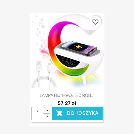
favorite_border
LAMPA Biurkowa LED RGB...
57,27 zł
DO KOSZYKA
