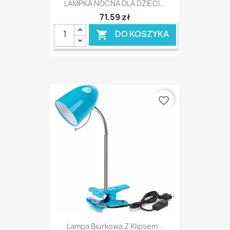
LAMPKA NOCNA DLA DZIECI...
71,59 zł
DO KOSZYKA

favorite_border
Lampa Biurkowa Z Klipsem...