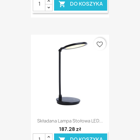
DO KOSZYKA

favorite_border
Składana Lampa Stołowa LED...
187,28 zł
DO KOSZYKA
