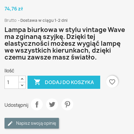
74,76 zł
Brutto
Dostawa w ciągu 1-2 dni
Lampa biurkowa w stylu vintage Wave
ma zginaną szyjkę. Dzięki tej
elastyczności możesz wygiąć lampę
we wszystkich kierunkach, dzięki
czemu zawsze masz światło.
Ilość

favorite_border
DODAJ DO KOSZYKA
Udostępnij
Napisz swoją opinię