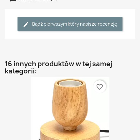
Bądź pierwszym który napisze recenzję
16 innych produktów w tej samej
kategorii:
favorite_border