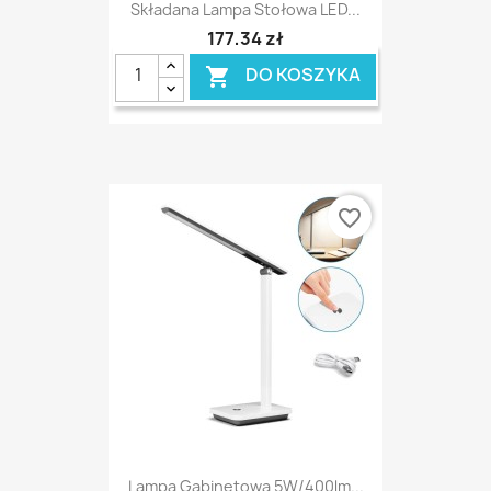
Składana Lampa Stołowa LED...
177,34 zł
DO KOSZYKA

favorite_border
Lampa Gabinetowa 5W/400lm...