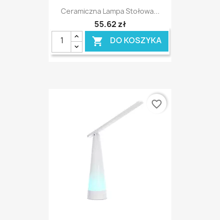
Ceramiczna Lampa Stołowa...
55,62 zł
DO KOSZYKA

favorite_border