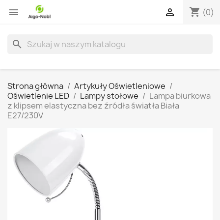
shopping_cart


(0)
search
Strona główna
Artykuły Oświetleniowe
Oświetlenie LED
Lampy stołowe
Lampa biurkowa
z klipsem elastyczna bez źródła światła Biała
E27/230V