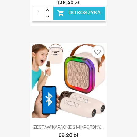
138,40 zł
DO KOSZYKA

favorite_border
ZESTAW KARAOKE 2 MIKROFONY...
69,20 zł