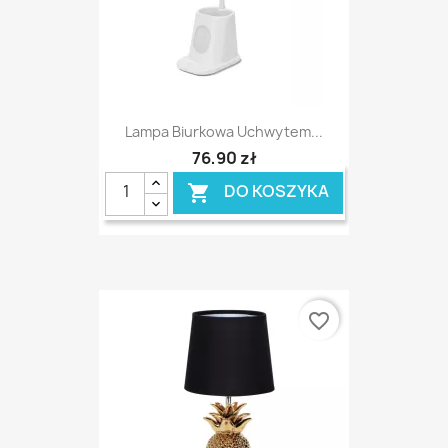
Lampa Biurkowa Uchwytem...
76,90 zł
DO KOSZYKA

favorite_border