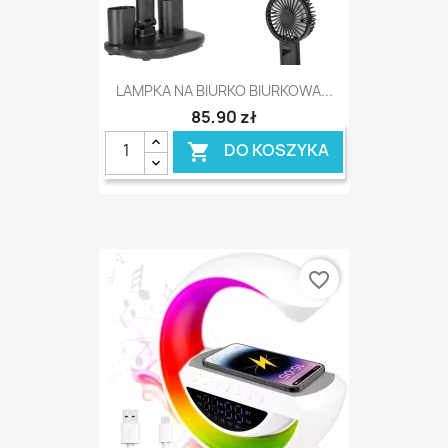
LAMPKA NA BIURKO BIURKOWA...
85,90 zł
DO KOSZYKA

favorite_border