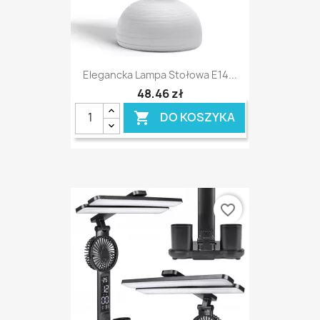
Elegancka Lampa Stołowa E14...
48,46 zł
DO KOSZYKA

favorite_border