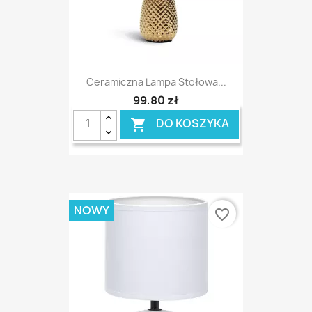
Ceramiczna Lampa Stołowa...
99,80 zł
DO KOSZYKA

NOWY
favorite_border