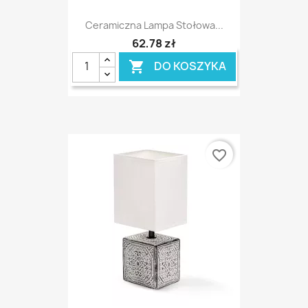
Ceramiczna Lampa Stołowa...
62,78 zł
DO KOSZYKA

favorite_border