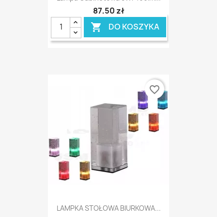
87,50 zł
DO KOSZYKA

favorite_border
LAMPKA STOŁOWA BIURKOWA...