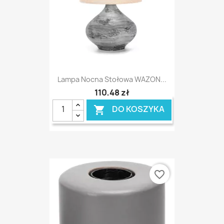
Lampa Nocna Stołowa WAZON...
110,48 zł
DO KOSZYKA

favorite_border