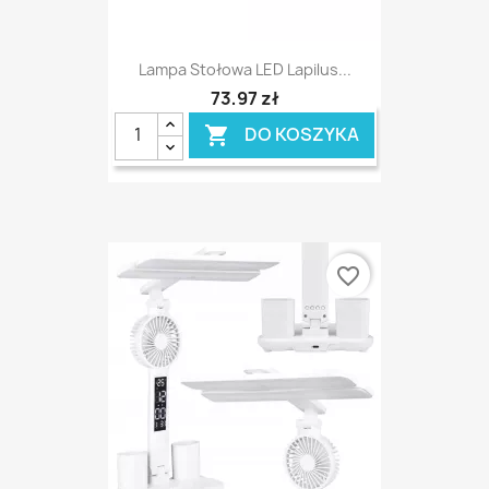
Lampa Stołowa LED Lapilus...
73,97 zł
DO KOSZYKA

favorite_border