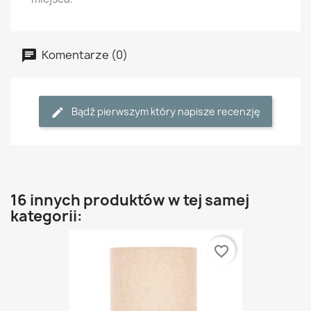
Komentarze (0)
Bądź pierwszym który napisze recenzję
16 innych produktów w tej samej
kategorii:
favorite_border