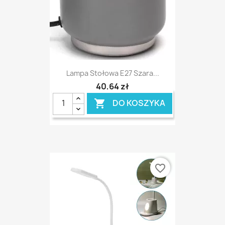
Lampa Stołowa E27 Szara...
40,64 zł
DO KOSZYKA

favorite_border