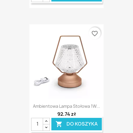
favorite_border
Ambientowa Lampa Stołowa 1W...
92,74 zł
DO KOSZYKA
