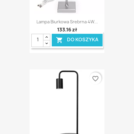
Lampa Biurkowa Srebrna 4W...
133,16 zł
DO KOSZYKA

favorite_border