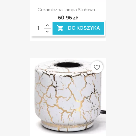
Ceramiczna Lampa Stołowa...
60,96 zł
DO KOSZYKA

favorite_border