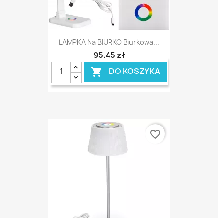
LAMPKA Na BIURKO Biurkowa...
95,45 zł
DO KOSZYKA

favorite_border