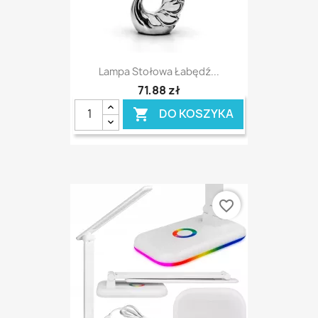
Lampa Stołowa Łabędź...
71,88 zł
DO KOSZYKA

favorite_border