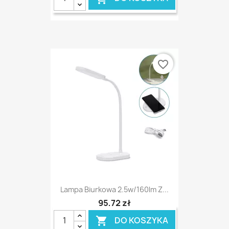
favorite_border
Lampa Biurkowa 2.5w/160lm Z...
95,72 zł
DO KOSZYKA
