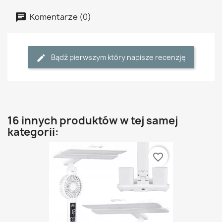
Komentarze (0)
Bądź pierwszym który napisze recenzję
16 innych produktów w tej samej
kategorii:
favorite_border