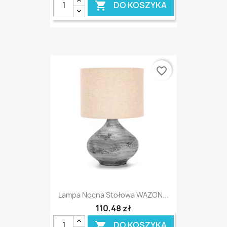
DO KOSZYKA

favorite_border
Lampa Nocna Stołowa WAZON...
110,48 zł
DO KOSZYKA
