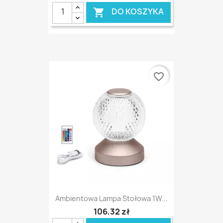
DO KOSZYKA

favorite_border
Ambientowa Lampa Stołowa 1W...
106,32 zł