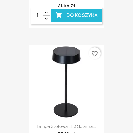
71,59 zł
DO KOSZYKA

favorite_border
Lampa Stołowa LED Solarna...