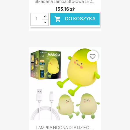
Składana Lampa Stołowa LED...
153,16 zł
DO KOSZYKA

favorite_border
LAMPKA NOCNA DLA DZIECI...