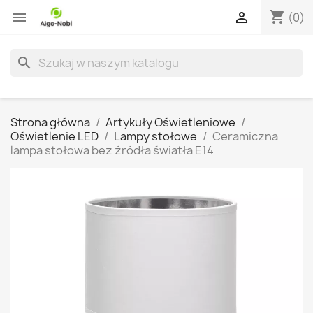
shopping_cart


(0)
search
Strona główna
Artykuły Oświetleniowe
Oświetlenie LED
Lampy stołowe
Ceramiczna
lampa stołowa bez źródła światła E14