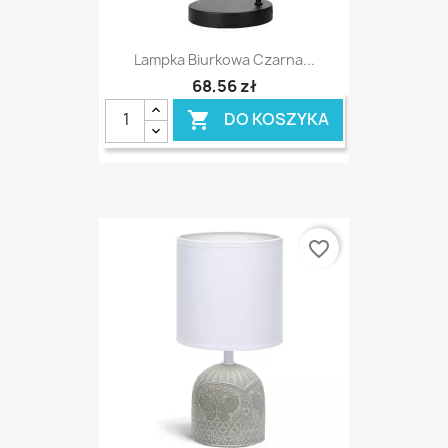
Lampka Biurkowa Czarna...
68,56 zł
DO KOSZYKA

favorite_border