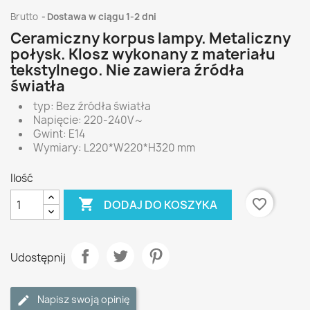
Brutto
Dostawa w ciągu 1-2 dni
Ceramiczny korpus lampy. Metaliczny
połysk. Klosz wykonany z materiału
tekstylnego. Nie zawiera źródła
światła
typ: Bez źródła światła
Napięcie: 220-240V～
Gwint: E14
Wymiary: L220*W220*H320 mm
Ilość

favorite_border
DODAJ DO KOSZYKA
Udostępnij
Napisz swoją opinię