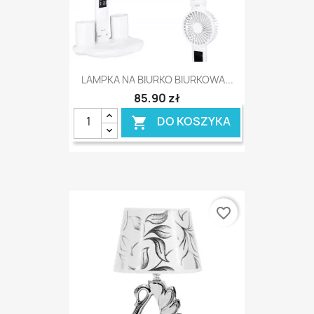
LAMPKA NA BIURKO BIURKOWA...
85,90 zł
DO KOSZYKA

favorite_border