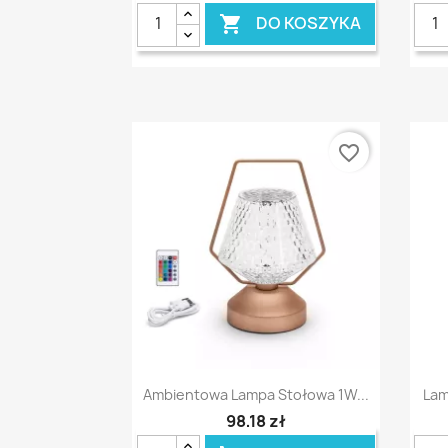
DO KOSZYKA

favorite_border
Szybki podgląd

Ambientowa Lampa Stołowa 1W...
Lam
98,18 zł