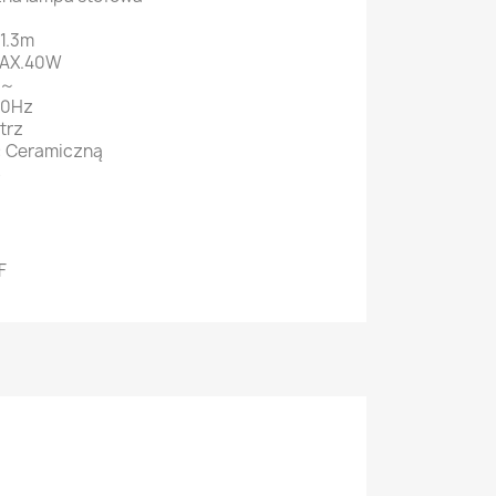
1.3m
MAX.40W
V～
60Hz
trz
: Ceramiczną
S
F