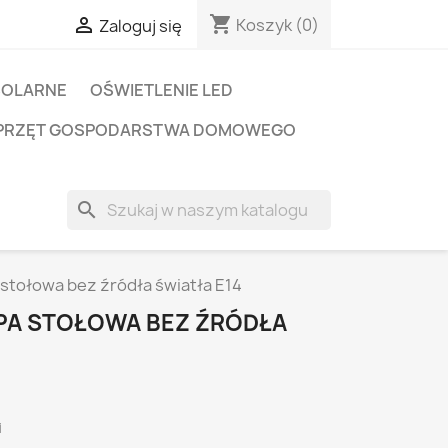
shopping_cart

Koszyk
(0)
Zaloguj się
SOLARNE
OŚWIETLENIE LED
PRZĘT GOSPODARSTWA DOMOWEGO
search
stołowa bez źródła światła E14
PA STOŁOWA BEZ ŹRÓDŁA
i