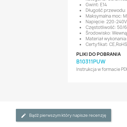
Gwint: E14
Długość przewodu: 
Maksymalna moc: 
Napięcie: 220-240
Częstotliwość: 50/
Środowisko: Wewną
Materiał wykonania
Certyfikat: CE,RoH
PLIKI DO POBRANIA
B10311PUW
Instrukcja w formacie PD
Bądź pierwszym który napisze recenzję