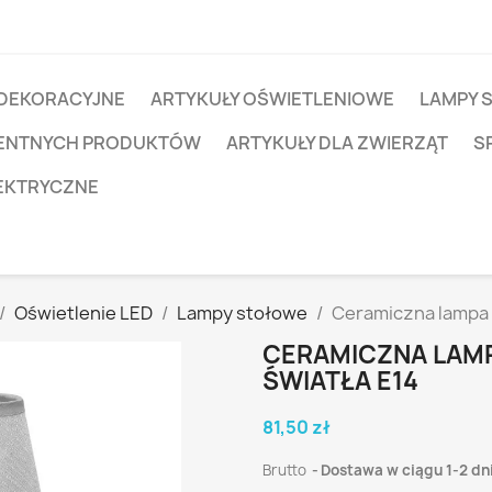
 DEKORACYJNE
ARTYKUŁY OŚWIETLENIOWE
LAMPY 
IGENTNYCH PRODUKTÓW
ARTYKUŁY DLA ZWIERZĄT
S
EKTRYCZNE
Oświetlenie LED
Lampy stołowe
Ceramiczna lampa 
CERAMICZNA LAM
ŚWIATŁA E14
81,50 zł
Brutto
Dostawa w ciągu 1-2 dn