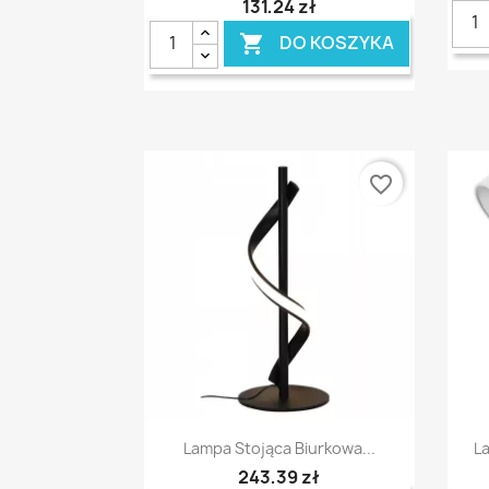
131,24 zł
DO KOSZYKA

favorite_border
Szybki podgląd

Lampa Stojąca Biurkowa...
La
243,39 zł