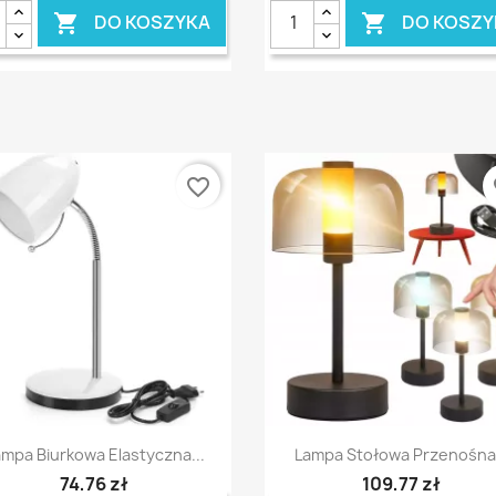
DO KOSZYKA
DO KOSZY


favorite_border
fa
Szybki podgląd
Szybki podgląd


mpa Biurkowa Elastyczna...
Lampa Stołowa Przenośna.
74,76 zł
109,77 zł