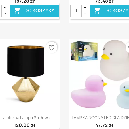
187,28 zł
73,48 zł
DO KOSZYKA
DO KOSZY


favorite_border
fa
Szybki podgląd
Szybki podgląd


ramiczna Lampa Stołowa...
LAMPKA NOCNA LED DLA DZIEC
120,00 zł
47,72 zł