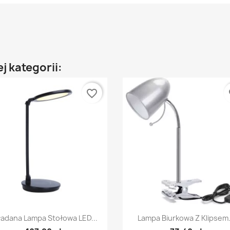
j kategorii:
favorite_border
fa
Szybki podgląd
Szybki podgląd


ładana Lampa Stołowa LED...
Lampa Biurkowa Z Klipsem.