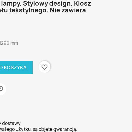
lampy. Stylowy design. Klosz
łu tekstylnego. Nie zawiera
H290 mm
favorite_border
O KOSZYKA
ty dostawy
wałego użytku, są objęte gwarancją.