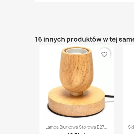
16 innych produktów w tej same
favorite_border
Szybki podgląd

Lampa Biurkowa Stołowa E27...
Sk