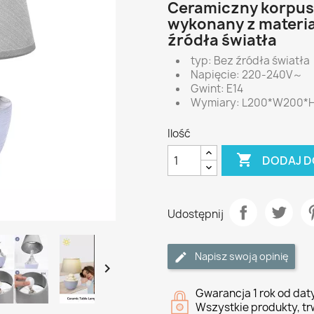
Ceramiczny korpus 
wykonany z materia
źródła światła
typ: Bez źródła światła
Napięcie: 220-240V～
Gwint: E14
Wymiary: L200*W200*
Ilość

DODAJ D
Udostępnij
Napisz swoją opinię

Gwarancja 1 rok od da
Wszystkie produkty, tr