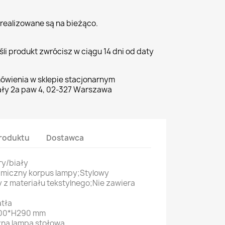
realizowane są na bieżąco.
li produkt zwrócisz w ciągu 14 dni od daty
ówienia w sklepie stacjonarnym
ły 2a paw 4, 02-327 Warszawa
roduktu
Dostawca
ry/biały
amiczny korpus lampy;Stylowy
 z materiału tekstylnego;Nie zawiera
atła
00*H290 mm
zna lampa stołowa