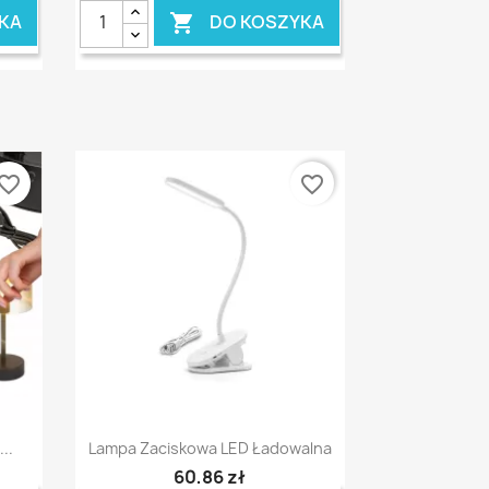
KA
DO KOSZYKA

vorite_border
favorite_border
Szybki podgląd

..
Lampa Zaciskowa LED Ładowalna
60,86 zł