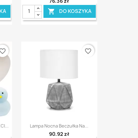
76,36 zł
KA
DO KOSZYKA

vorite_border
favorite_border
Szybki podgląd

I...
Lampa Nocna Beczułka Na...
90,92 zł