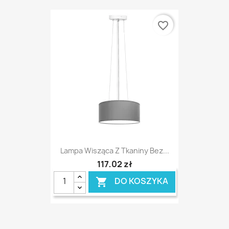
favorite_border
Lampa Wisząca Z Tkaniny Bez...
117,02 zł
DO KOSZYKA
