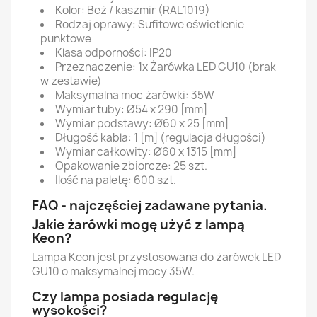
Kolor: Beż / kaszmir (RAL1019)
Rodzaj oprawy: Sufitowe oświetlenie
punktowe
Klasa odporności: IP20
Przeznaczenie: 1x Żarówka LED GU10 (brak
w zestawie)
Maksymalna moc żarówki: 35W
Wymiar tuby: Ø54 x 290 [mm]
Wymiar podstawy: Ø60 x 25 [mm]
Długość kabla: 1 [m] (regulacja długości)
Wymiar całkowity: Ø60 x 1315 [mm]
Opakowanie zbiorcze: 25 szt.
Ilość na paletę: 600 szt.
FAQ - najczęściej zadawane pytania.
Jakie żarówki mogę użyć z lampą
Keon?
Lampa Keon jest przystosowana do żarówek LED
GU10 o maksymalnej mocy 35W.
Czy lampa posiada regulację
wysokości?