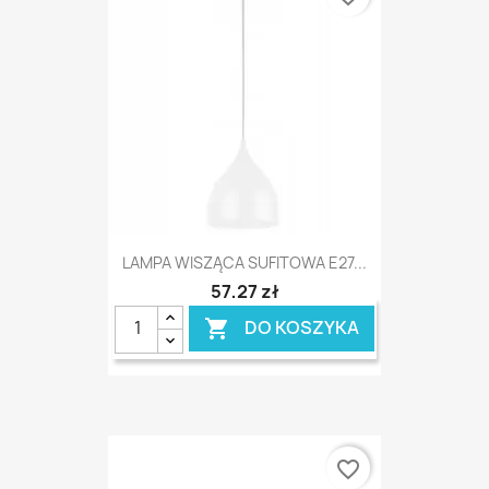
LAMPA WISZĄCA SUFITOWA E27...
57,27 zł
DO KOSZYKA

favorite_border