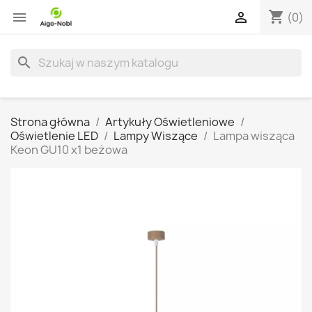
shopping_cart


(0)
search
Strona główna
Artykuły Oświetleniowe
Oświetlenie LED
Lampy Wiszące
Lampa wisząca
Keon GU10 x1 beżowa