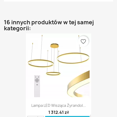
16 innych produktów w tej samej
kategorii:
favorite_border
Lampa LED Wisząca Żyrandol...
1 312,41 zł