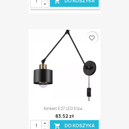
DO KOSZYKA

favorite_border
Kinkiet E27 LED Elza...
83,52 zł
DO KOSZYKA
