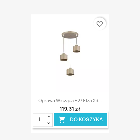
favorite_border
Oprawa Wisząca E27 Elza X3...
119,31 zł
DO KOSZYKA
