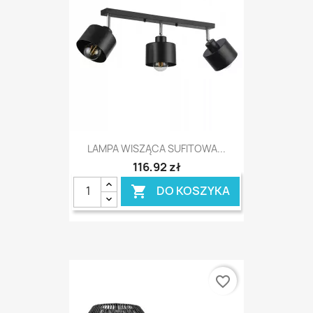
LAMPA WISZĄCA SUFITOWA...
116,92 zł
DO KOSZYKA

favorite_border