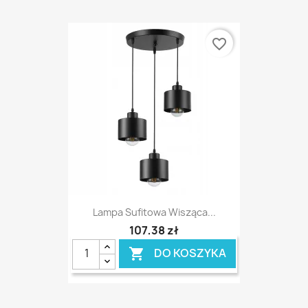
favorite_border
Lampa Sufitowa Wisząca...
107,38 zł
DO KOSZYKA
