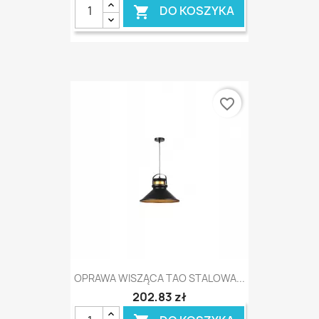
DO KOSZYKA

favorite_border
OPRAWA WISZĄCA TAO STALOWA...
202,83 zł