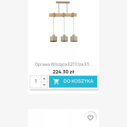
Oprawa Wisząca E27 Elza X3...
224,30 zł
DO KOSZYKA

favorite_border