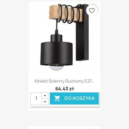
favorite_border
Kinkiet Ścienny Ruchomy E27...
64,43 zł
DO KOSZYKA
