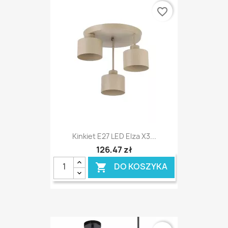
favorite_border
Kinkiet E27 LED Elza X3...
126,47 zł
DO KOSZYKA
