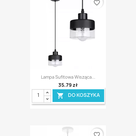
favorite_border
Lampa Sufitowa Wisząca...
35,79 zł
DO KOSZYKA

favorite_border