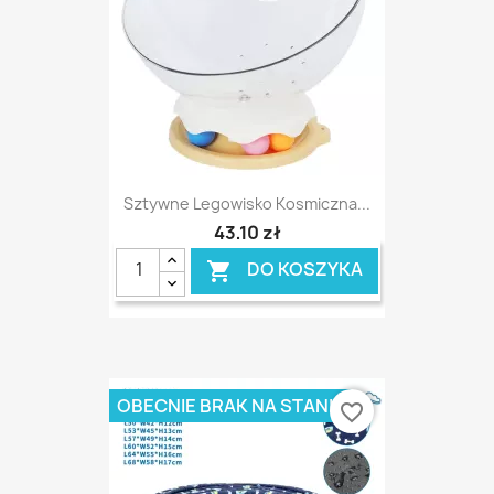
Sztywne Legowisko Kosmiczna...
43,10 zł
DO KOSZYKA

OBECNIE BRAK NA STANIE
favorite_border