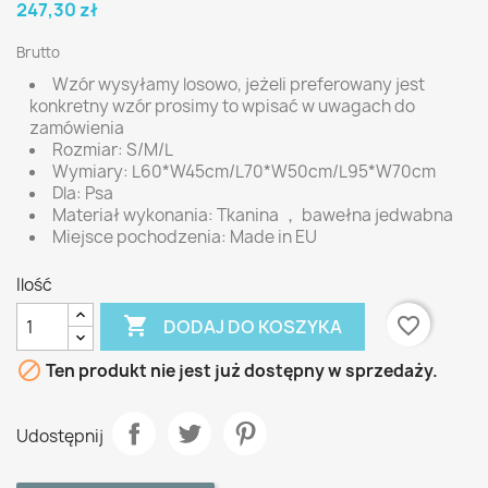
247,30 zł
Brutto
Wzór wysyłamy losowo, jeżeli preferowany jest
konkretny wzór prosimy to wpisać w uwagach do
zamówienia
Rozmiar: S/M/L
Wymiary: L60*W45cm/L70*W50cm/L95*W70cm
Dla: Psa
Materiał wykonania: Tkanina ， bawełna jedwabna
Miejsce pochodzenia: Made in EU
Ilość

favorite_border
DODAJ DO KOSZYKA

Ten produkt nie jest już dostępny w sprzedaży.
Udostępnij