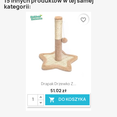
15 innych produktów w tej samej
kategorii:
favorite_border
Drapak Drzewko Z...
51,02 zł
DO KOSZYKA
