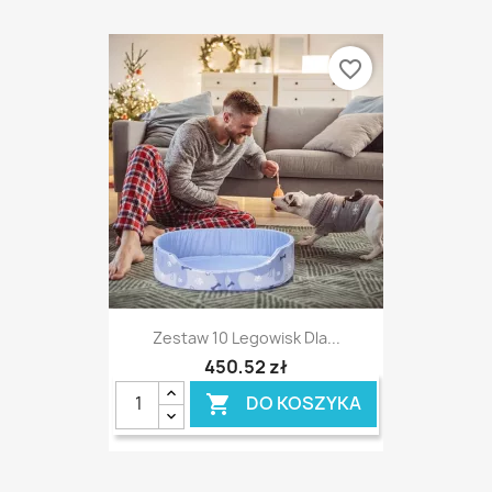
favorite_border
Zestaw 10 Legowisk Dla...
450,52 zł
DO KOSZYKA
