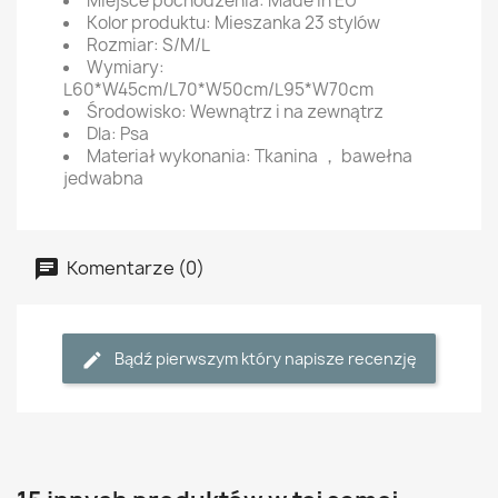
Miejsce pochodzenia: Made in EU
Kolor produktu: Mieszanka 23 stylów
Rozmiar: S/M/L
Wymiary:
L60*W45cm/L70*W50cm/L95*W70cm
Środowisko: Wewnątrz i na zewnątrz
Dla: Psa
Materiał wykonania: Tkanina ， bawełna
jedwabna
Komentarze (0)
Bądź pierwszym który napisze recenzję