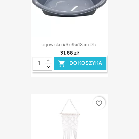
Legowisko 46x35x18cm Dla...
31,88 zł
DO KOSZYKA

favorite_border