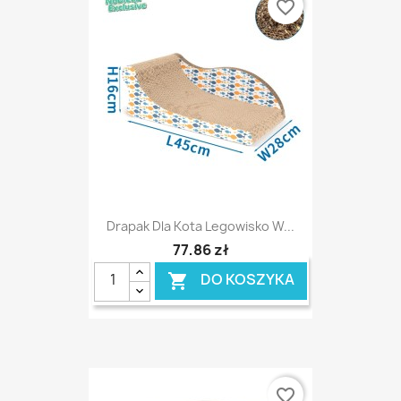
favorite_border
Drapak Dla Kota Legowisko W...
77,86 zł
DO KOSZYKA

favorite_border