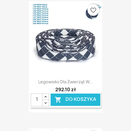
favorite_border
Legowisko Dla Zwierząt W...
292,10 zł
DO KOSZYKA
