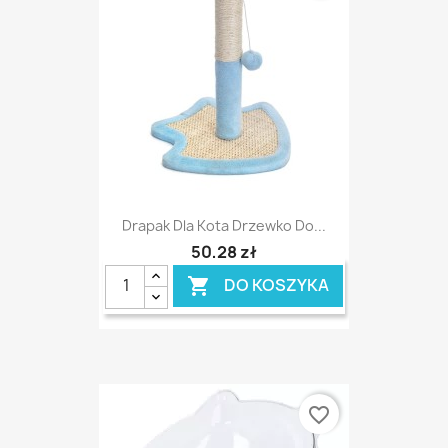
Drapak Dla Kota Drzewko Do...
50,28 zł
DO KOSZYKA

favorite_border