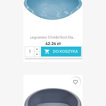
Legowisko 57x48x16cm Dla...
42,24 zł
DO KOSZYKA

favorite_border