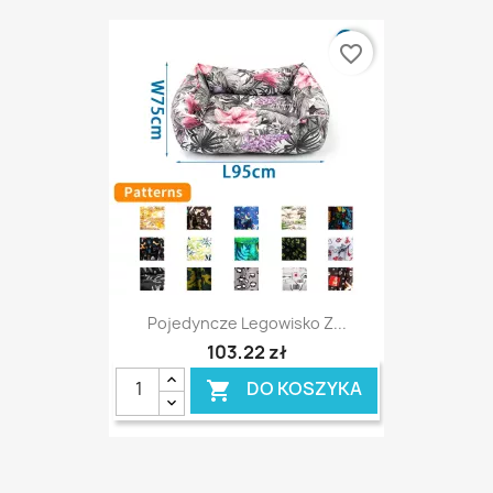
favorite_border
Pojedyncze Legowisko Z...
103,22 zł
DO KOSZYKA
