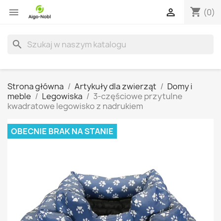
shopping_cart


(0)
search
Strona główna
Artykuły dla zwierząt
Domy i
meble
Legowiska
3-częściowe przytulne
kwadratowe legowisko z nadrukiem
OBECNIE BRAK NA STANIE