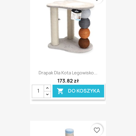
Drapak Dla Kota Legowisko...
173,82 zł
DO KOSZYKA

favorite_border