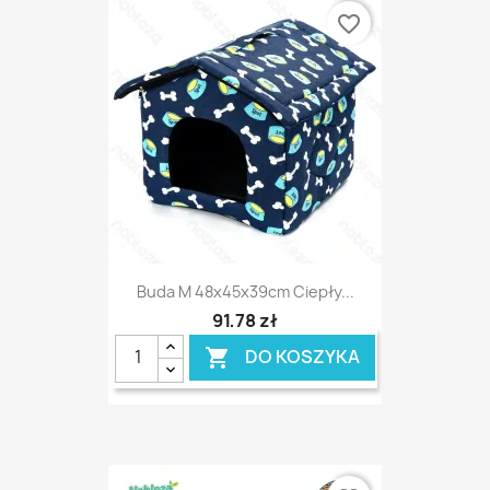
favorite_border
Buda M 48x45x39cm Ciepły...
91,78 zł
DO KOSZYKA
