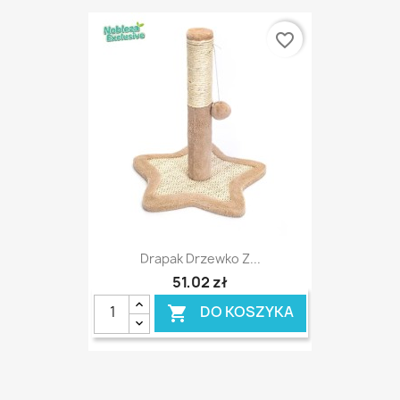
favorite_border
Drapak Drzewko Z...
51,02 zł
DO KOSZYKA
