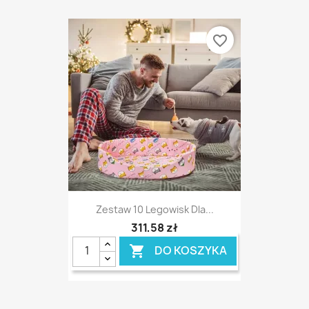
favorite_border
Zestaw 10 Legowisk Dla...
311,58 zł
DO KOSZYKA
