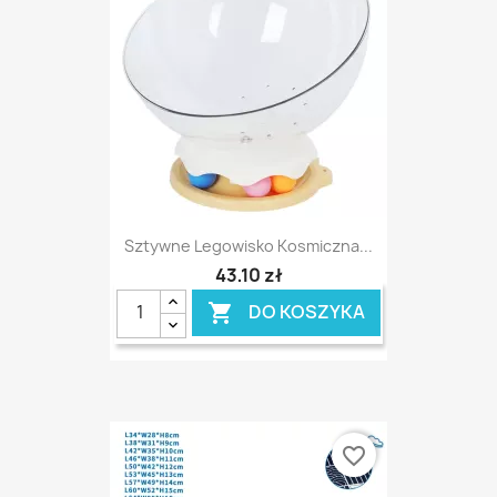
Sztywne Legowisko Kosmiczna...
43,10 zł
DO KOSZYKA

favorite_border