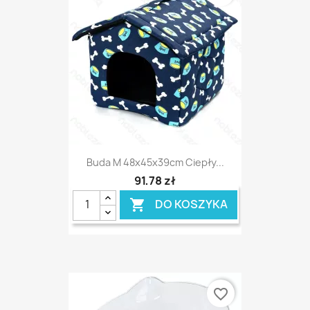
Buda M 48x45x39cm Ciepły...
91,78 zł
DO KOSZYKA

favorite_border