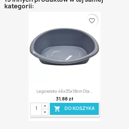
kategorii:
favorite_border
Legowisko 46x35x18cm Dla...
31,88 zł
DO KOSZYKA
