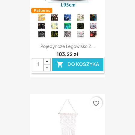
Pojedyncze Legowisko Z...
103,22 zł
DO KOSZYKA

favorite_border