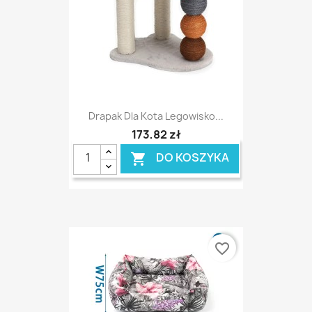
Drapak Dla Kota Legowisko...
173,82 zł
DO KOSZYKA

favorite_border