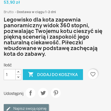
53,90 zł
Brutto
Dostawa w ciągu 1-2 dni
Legowisko dla kota zapewnia
panoramiczny widok 360 stopni,
pozwalając Twojemu kotu cieszyć się
piękną scenerią i zaspokoić jego
naturalną ciekawość. Piłeczki
wbudowane w podstawę zachęcają
kota do zabawy.
Ilość

favorite_border
DODAJ DO KOSZYKA
Udostępnij
Napisz swoją opinię