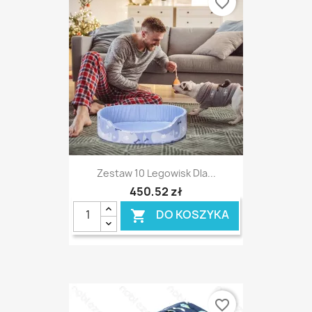
favorite_border
Zestaw 10 Legowisk Dla...
450,52 zł
DO KOSZYKA

favorite_border