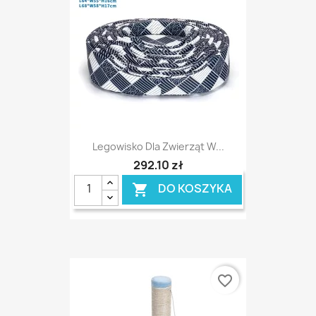
Legowisko Dla Zwierząt W...
292,10 zł
DO KOSZYKA

favorite_border