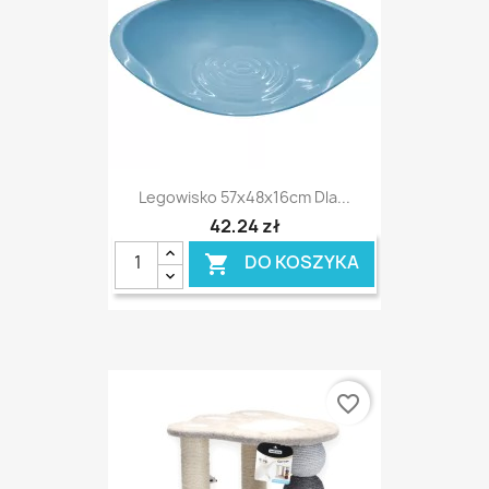
Legowisko 57x48x16cm Dla...
42,24 zł
DO KOSZYKA

favorite_border