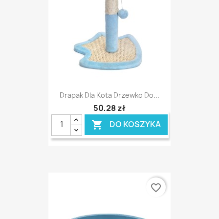
Drapak Dla Kota Drzewko Do...
50,28 zł
DO KOSZYKA

favorite_border