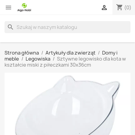
shopping_cart


(0)
search
Strona główna
Artykuły dla zwierząt
Domy i
meble
Legowiska
Sztywne legowisko dla kota w
kształcie miski z piłeczkami 30x36cm