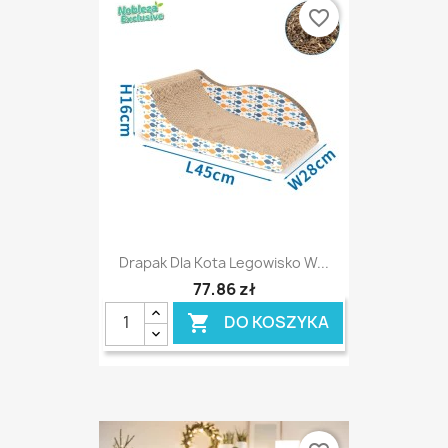
favorite_border
Drapak Dla Kota Legowisko W...
77,86 zł
DO KOSZYKA
