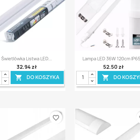
Szybki podgląd
Szybki podgląd


Świetlówka Listwa LED...
Lampa LED 36W 120cm IP65.
32,94 zł
52,50 zł
DO KOSZYKA
DO KOSZY


favorite_border
fa