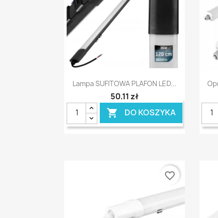
Szybki podgląd

Lampa SUFITOWA PLAFON LED...
Opr
50,11 zł
DO KOSZYKA

favorite_border