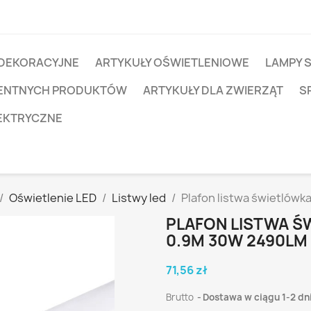
 DEKORACYJNE
ARTYKUŁY OŚWIETLENIOWE
LAMPY 
IGENTNYCH PRODUKTÓW
ARTYKUŁY DLA ZWIERZĄT
S
EKTRYCZNE
Oświetlenie LED
Listwy led
Plafon listwa świetlów
PLAFON LISTWA Ś
0.9M 30W 2490LM 
71,56 zł
Brutto
Dostawa w ciągu 1-2 dn