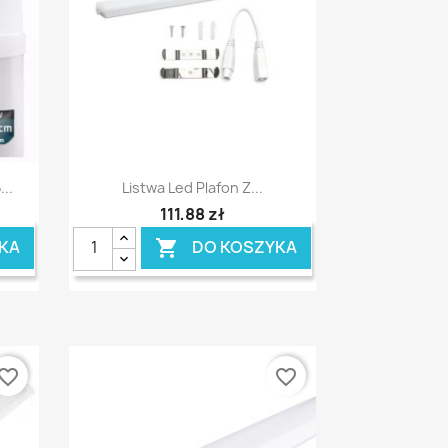
Szybki podgląd

..
Listwa Led Plafon Z...
111,88 zł
KA
DO KOSZYKA

vorite_border
favorite_border