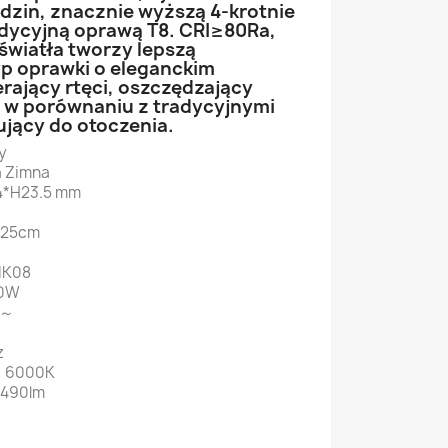
dzin, znacznie wyższą 4-krotnie
dycyjną oprawą T8. CRI≥80Ra,
wiatła tworzy lepszą
p oprawki o eleganckim
rający rtęci, oszczędzający
 w porównaniu z tradycyjnymi
ujący do otoczenia.
y
a Zimna
4*H23.5 mm
 25cm
 IK08
30W
V～
z
: 6000K
2490lm