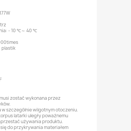
 177W
trz
nia: - 10 ℃～ 40 ℃
000times
 plastik
S
F
 musi zostać wykonana przez
yków.
 w szczególnie wilgotnym otoczeniu.
korpus latarki uległy poważnemu
aprzestać używania produktu.
 się do przykrywania materiałem