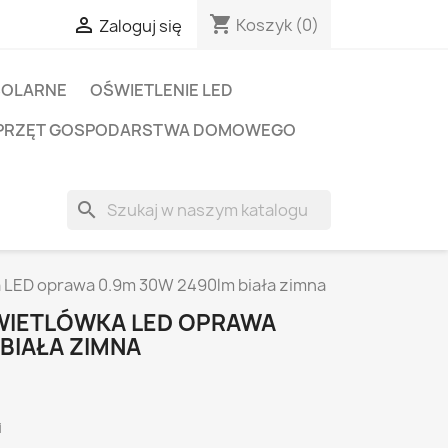
shopping_cart

Koszyk
(0)
Zaloguj się
SOLARNE
OŚWIETLENIE LED
PRZĘT GOSPODARSTWA DOMOWEGO
search
ka LED oprawa 0.9m 30W 2490lm biała zimna
WIETLÓWKA LED OPRAWA
BIAŁA ZIMNA
i