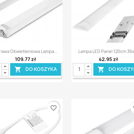
Szybki podgląd
Szybki podgląd


awa Oświetleniowa Lampa...
Lampa LED Panel 120cm 36w
109,77 zł
42,95 zł
DO KOSZYKA
DO KOSZY


favorite_border
fa