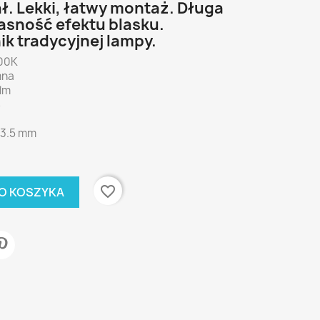
ł. Lekki, łatwy montaż. Długa
asność efektu blasku.
k tradycyjnej lampy.
00K
mna
lm
8
3.5 mm
favorite_border
O KOSZYKA