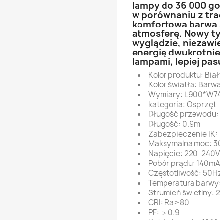
lampy do 36 000 go
w porównaniu z tra
komfortowa barwa ś
atmosferę. Nowy ty
wyglądzie, niezawie
energię dwukrotnie
lampami, lepiej pas
Kolor produktu: Biał
Kolor światła: Barw
Wymiary: L900*W7
kategoria: Osprzęt
Długość przewodu:
Długość: 0.9m
Zabezpieczenie IK:
Maksymalna moc: 
Napięcie: 220-240
Pobór prądu: 140mA
Częstotliwość: 50H
Temperatura barwy
Strumień świetlny: 
CRI: Ra≥80
PF: ＞0.9