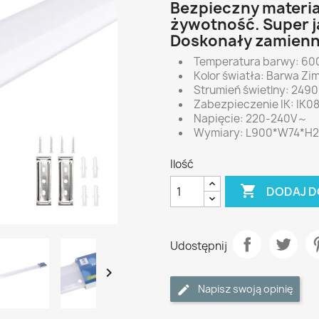
Bezpieczny materia
żywotność. Super j
Doskonały zamienni
Temperatura barwy: 60
Kolor światła: Barwa Zi
Strumień świetlny: 2490
Zabezpieczenie IK: IK0
Napięcie: 220-240V～
Wymiary: L900*W74*H2
Ilość

DODAJ D
Udostępnij

Napisz swoją opinię