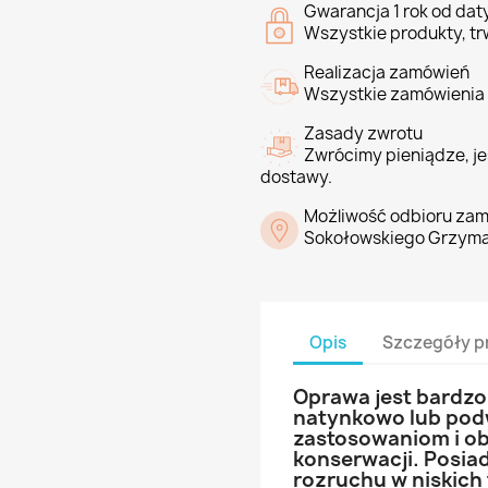
Gwarancja 1 rok od da
Wszystkie produkty, tr
Realizacja zamówień
Wszystkie zamówienia 
Zasady zwrotu
Zwrócimy pieniądze, jeś
dostawy.
Możliwość odbioru zam
Sokołowskiego Grzyma
Opis
Szczegóły p
Oprawa jest bardzo
natynkowo lub podw
zastosowaniom i obn
konserwacji. Posia
rozruchu w niskic