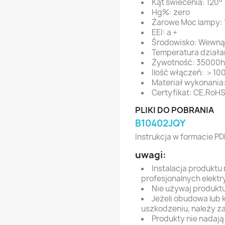
Kąt świecenia: 120°
Hg%: zero
Żarowe Moc lampy:
EEI: a +
Środowisko: Wewną
Temperatura działa
Żywotność: 35000h
Ilość włączeń: ＞10
Materiał wykonania:
Certyfikat: CE,RoH
PLIKI DO POBRANIA
B10402JQY
Instrukcja w formacie PD
uwagi:
Instalacja produktu
profesjonalnych elektr
Nie używaj produktu
Jeżeli obudowa lub 
uszkodzeniu, należy z
Produkty nie nadają