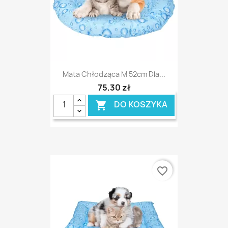
Mata Chłodząca M 52cm Dla...
75,30 zł
DO KOSZYKA

favorite_border