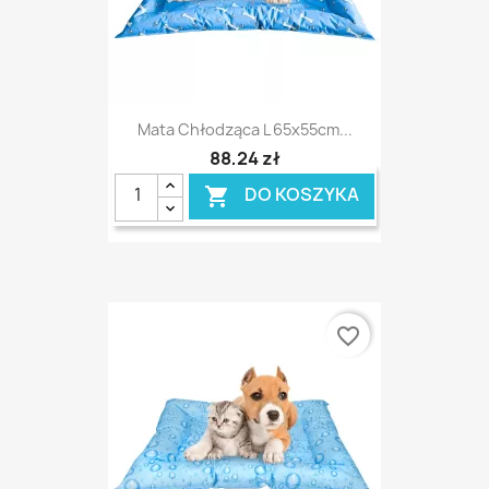
Mata Chłodząca L 65x55cm...
88,24 zł
DO KOSZYKA

favorite_border