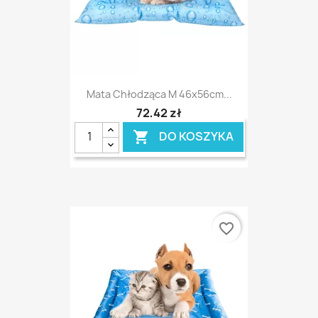
Mata Chłodząca M 46x56cm...
72,42 zł
DO KOSZYKA

favorite_border