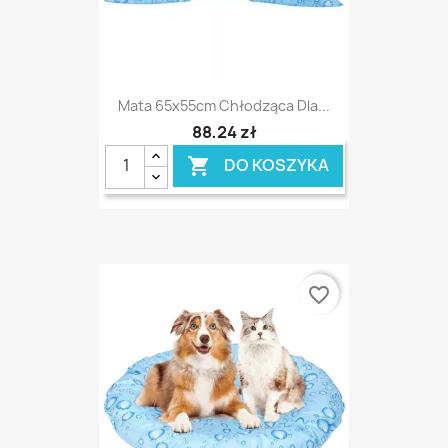
Mata 65x55cm Chłodząca Dla...
88,24 zł
DO KOSZYKA

favorite_border