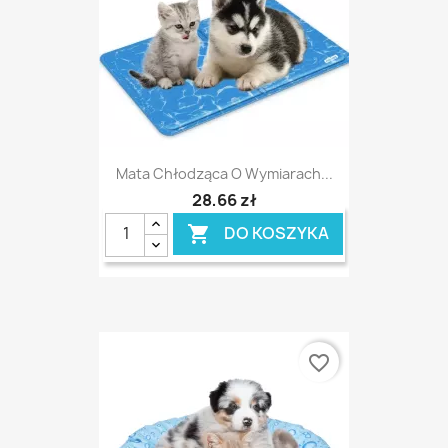
Mata Chłodząca O Wymiarach...
28,66 zł
DO KOSZYKA

favorite_border