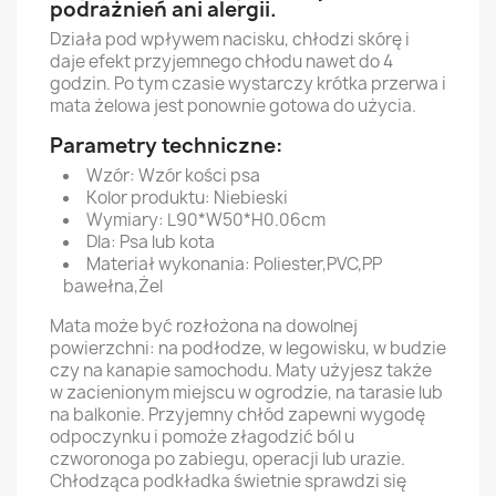
podrażnień ani alergii.
Działa pod wpływem nacisku, chłodzi skórę i
daje efekt przyjemnego chłodu nawet do 4
godzin. Po tym czasie wystarczy krótka przerwa i
mata żelowa jest ponownie gotowa do użycia.
Parametry techniczne:
Wzór: Wzór kości psa
Kolor produktu: Niebieski
Wymiary: L90*W50*H0.06cm
Dla: Psa lub kota
Materiał wykonania: Poliester,PVC,PP
bawełna,Żel
Mata może być rozłożona na dowolnej
powierzchni: na podłodze, w legowisku, w budzie
czy na kanapie samochodu. Maty użyjesz także
w zacienionym miejscu w ogrodzie, na tarasie lub
na balkonie. Przyjemny chłód zapewni wygodę
odpoczynku i pomoże złagodzić ból u
czworonoga po zabiegu, operacji lub urazie.
Chłodząca podkładka świetnie sprawdzi się