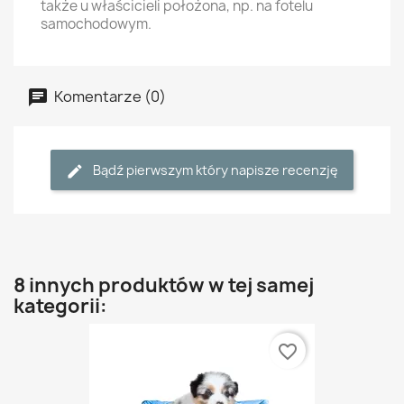
także u właścicieli położona, np. na fotelu
samochodowym.
Komentarze (0)
Bądź pierwszym który napisze recenzję
8 innych produktów w tej samej
kategorii:
favorite_border