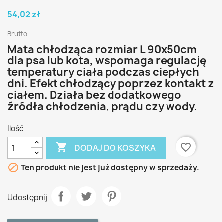
54,02 zł
Brutto
Mata chłodząca rozmiar L 90x50cm
dla psa lub kota, wspomaga regulację
temperatury ciała podczas ciepłych
dni. Efekt chłodzący poprzez kontakt z
ciałem. Działa bez dodatkowego
źródła chłodzenia, prądu czy wody.
Ilość

favorite_border
DODAJ DO KOSZYKA

Ten produkt nie jest już dostępny w sprzedaży.
Udostępnij