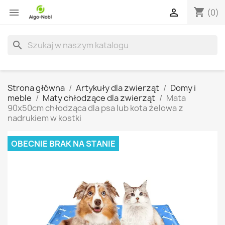
shopping_cart


(0)
search
Strona główna
Artykuły dla zwierząt
Domy i
meble
Maty chłodzące dla zwierząt
Mata
90x50cm chłodząca dla psa lub kota żelowa z
nadrukiem w kostki
OBECNIE BRAK NA STANIE