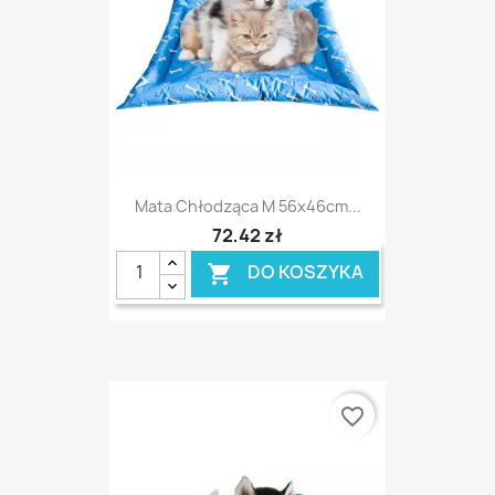
Mata Chłodząca M 56x46cm...
72,42 zł
DO KOSZYKA

favorite_border