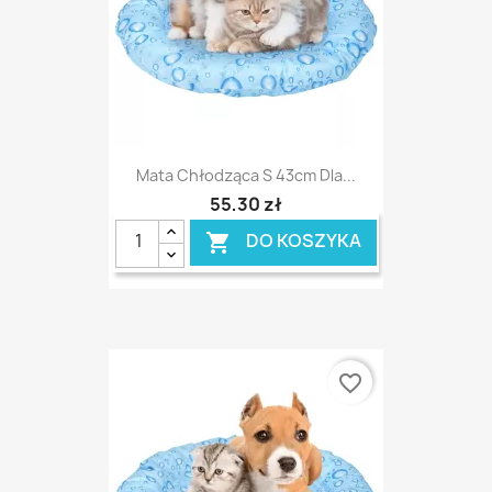
Mata Chłodząca S 43cm Dla...
55,30 zł
DO KOSZYKA

favorite_border