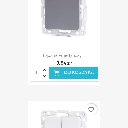
Łącznik Pojedynczy...
9,84 zł
DO KOSZYKA

favorite_border