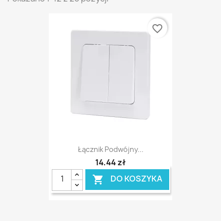
favorite_border
Łącznik Podwójny...
14,44 zł
DO KOSZYKA
