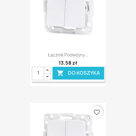
Łącznik Podwójny...
13,58 zł
DO KOSZYKA

favorite_border