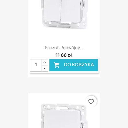
Łącznik Podwójny...
11,66 zł
DO KOSZYKA

favorite_border