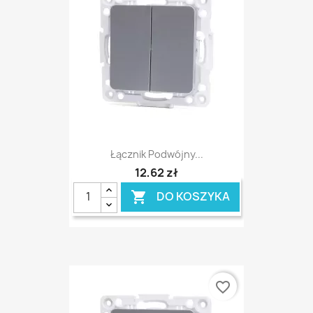
Łącznik Podwójny...
12,62 zł
DO KOSZYKA

favorite_border