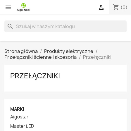
shopping_cart


(0)
search
Strona główna
Produkty elektryczne
Przełączniki ścienne i akcesoria
Przełączniki
PRZEŁĄCZNIKI
MARKI
Aigostar
Master LED