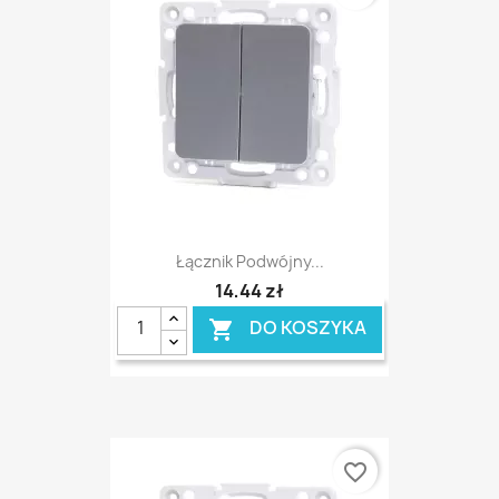
Łącznik Podwójny...
14,44 zł
DO KOSZYKA

favorite_border