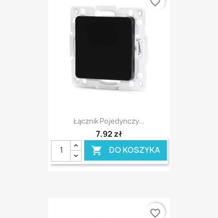
favorite_border
Łącznik Pojedynczy...
7,92 zł
DO KOSZYKA

favorite_border