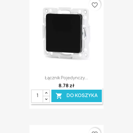
favorite_border
Łącznik Pojedynczy...
8,78 zł
DO KOSZYKA
