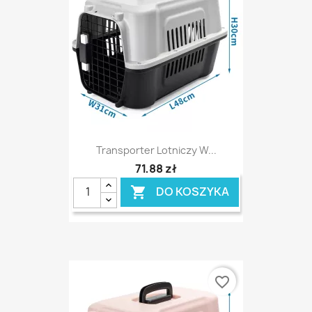
Transporter Lotniczy W...
71,88 zł
DO KOSZYKA

favorite_border