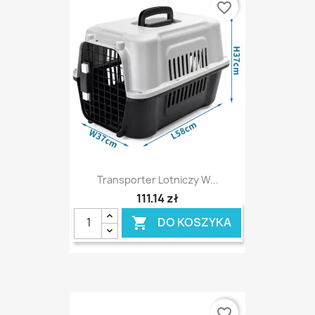
favorite_border
Transporter Lotniczy W...
111,14 zł
DO KOSZYKA

favorite_border