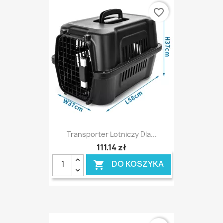
favorite_border
Transporter Lotniczy Dla...
111,14 zł
DO KOSZYKA
