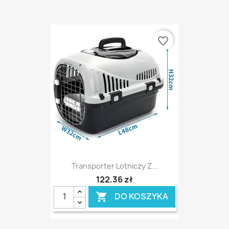
favorite_border
Transporter Lotniczy Z...
122,36 zł
DO KOSZYKA
