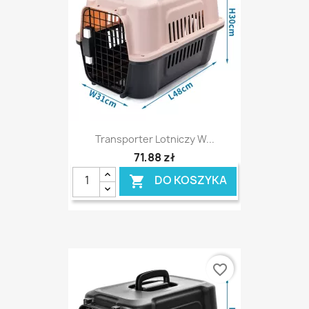
Transporter Lotniczy W...
71,88 zł
DO KOSZYKA

favorite_border