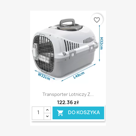
favorite_border
Transporter Lotniczy Z...
122,36 zł
DO KOSZYKA
