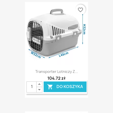
favorite_border
Transporter Lotniczy Z...
104,72 zł
DO KOSZYKA
