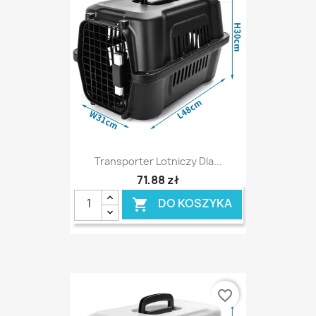
Transporter Lotniczy Dla...
71,88 zł
DO KOSZYKA

favorite_border