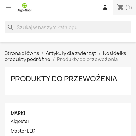
shopping_cart


(0)
search
Strona główna
Artykuły dla zwierząt
Nosidełka i
produkty podróżne
Produkty do przewożenia
PRODUKTY DO PRZEWOŻENIA
MARKI
Aigostar
Master LED