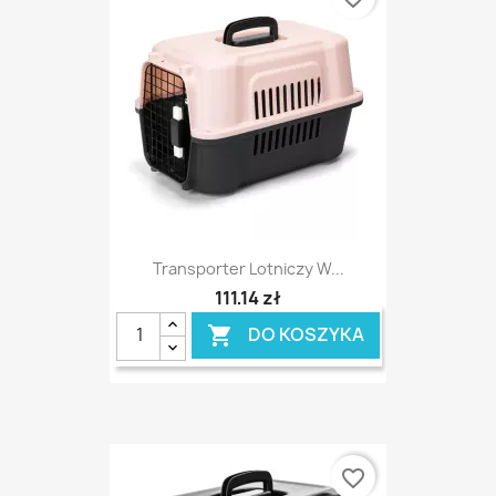
Transporter Lotniczy W...
111,14 zł
DO KOSZYKA

favorite_border