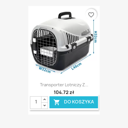
favorite_border
Transporter Lotniczy Z...
104,72 zł
DO KOSZYKA
