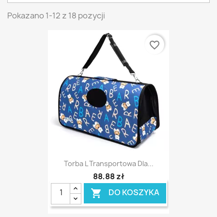
Pokazano 1-12 z 18 pozycji
favorite_border
Torba L Transportowa Dla...
88,88 zł
DO KOSZYKA
