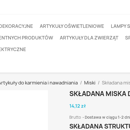
 DEKORACYJNE
ARTYKUŁY OŚWIETLENIOWE
LAMPY 
IGENTNYCH PRODUKTÓW
ARTYKUŁY DLA ZWIERZĄT
S
EKTRYCZNE
Artykuły do karmienia i nawadniania
Miski
Składana mis
SKŁADANA MISKA 
14,12 zł
Brutto
Dostawa w ciągu 1-2 dn
SKŁADANA STRUKTU