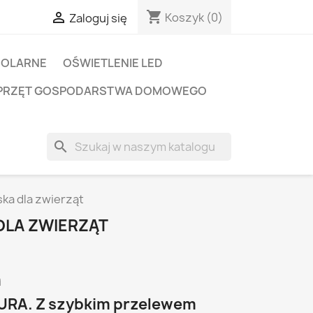
shopping_cart

Koszyk
(0)
Zaloguj się
SOLARNE
OŚWIETLENIE LED
PRZĘT GOSPODARSTWA DOMOWEGO
search
ka dla zwierząt
DLA ZWIERZĄT
i
RA. Z szybkim przelewem