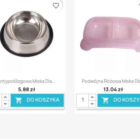
favorite_border
fa
Szybki podgląd
Szybki podgląd


ntypoślizgowa Miska Dla...
Podwójna Różowa Miska Dla
5,88 zł
13,04 zł
DO KOSZYKA
DO KOSZY

