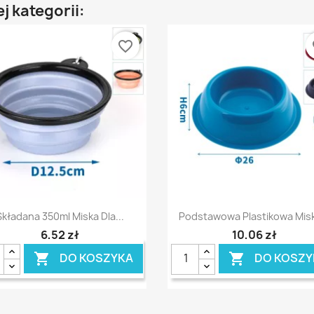
j kategorii:
favorite_border
fa
Szybki podgląd
Szybki podgląd


Składana 350ml Miska Dla...
Podstawowa Plastikowa Misk
6,52 zł
10,06 zł
DO KOSZYKA
DO KOSZY

