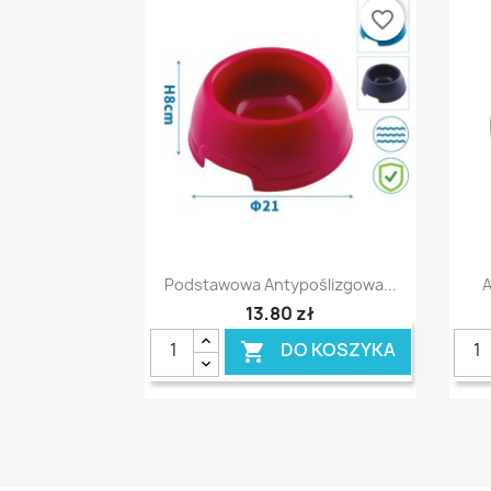
favorite_border
Szybki podgląd

Podstawowa Antypoślizgowa...
A
13,80 zł
DO KOSZYKA
