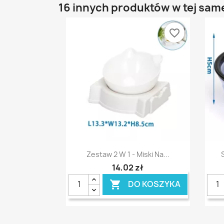
16 innych produktów w tej same
favorite_border
Szybki podgląd

Zestaw 2 W 1 - Miski Na...
14,02 zł
DO KOSZYKA
