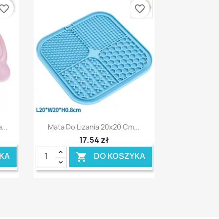
vorite_border
favorite_border
Szybki podgląd

...
Mata Do Lizania 20x20 Cm...
17,54 zł
KA
DO KOSZYKA
