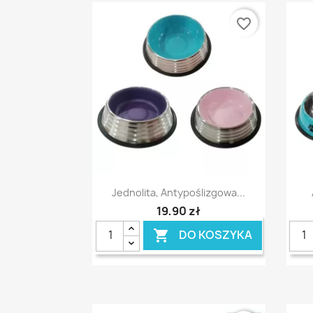
favorite_border
Szybki podgląd

Jednolita, Antypoślizgowa...
19,90 zł
DO KOSZYKA
