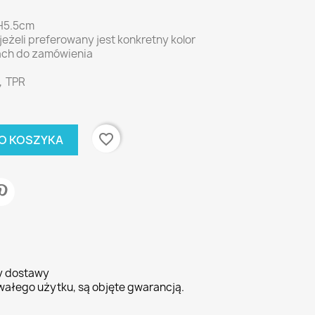
H5.5cm
eżeli preferowany jest konkretny kolor
ach do zamówienia
P，TPR
favorite_border
O KOSZYKA
ty dostawy
wałego użytku, są objęte gwarancją.