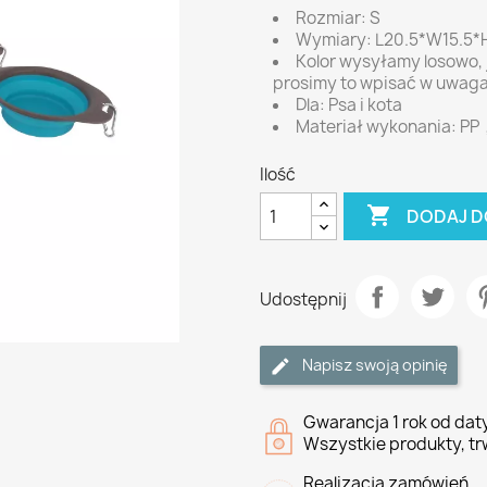
Rozmiar: S
Wymiary: L20.5*W15.5*
Kolor wysyłamy losowo, j
prosimy to wpisać w uwag
Dla: Psa i kota
Materiał wykonania: P
Ilość

DODAJ D
Udostępnij
Napisz swoją opinię
Gwarancja 1 rok od da
Wszystkie produkty, tr
Realizacja zamówień