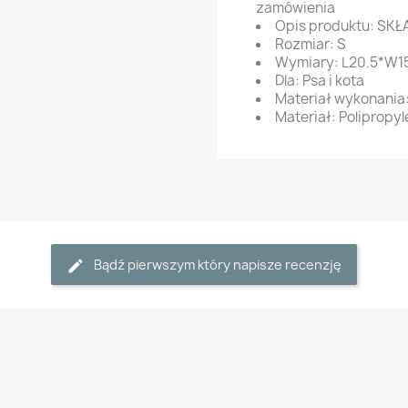
zamówienia
Opis produktu: SK
Rozmiar: S
Wymiary: L20.5*W1
Dla: Psa i kota
Materiał wykonani
Materiał: Polipropyl
Bądź pierwszym który napisze recenzję