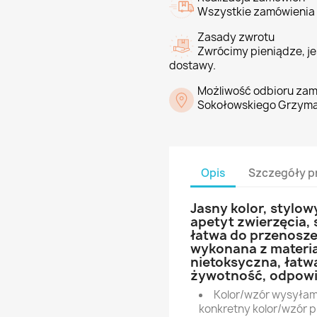
Wszystkie zamówienia 
Zasady zwrotu
Zwrócimy pieniądze, jeś
dostawy.
Możliwość odbioru zam
Sokołowskiego Grzyma
Opis
Szczegóły p
Jasny kolor, stylow
apetyt zwierzęcia, 
łatwa do przenosze
wykonana z materia
nietoksyczna, łatw
żywotność, odpowie
Kolor/wzór wysyłamy
konkretny kolor/wzór 