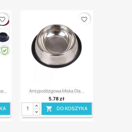
vorite_border
favorite_border
Szybki podgląd

a...
Antypoślizgowa Miska Dla...
5,78 zł
KA
DO KOSZYKA
