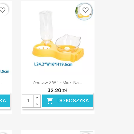
vorite_border
favorite_border
Szybki podgląd

.
Zestaw 2 W 1 - Miski Na...
32,20 zł
KA
DO KOSZYKA
