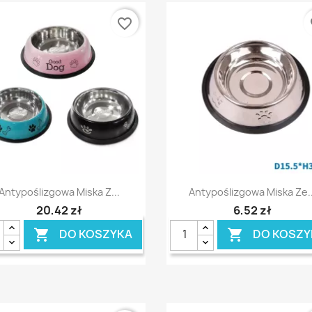
favorite_border
fa
Szybki podgląd
Szybki podgląd


Antypoślizgowa Miska Z...
Antypoślizgowa Miska Ze..
20,42 zł
6,52 zł
DO KOSZYKA
DO KOSZY

