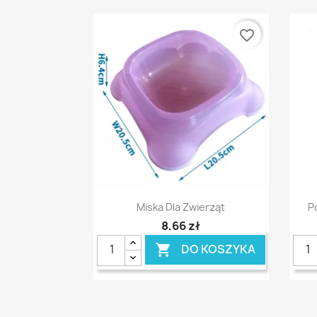
favorite_border
Szybki podgląd

Miska Dla Zwierząt
P
8,66 zł
DO KOSZYKA
