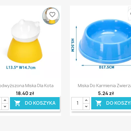
favorite_border
fa
Szybki podgląd
Szybki podgląd


odwyższona Miska Dla Kota
Miska Do Karmienia Zwierz
18,40 zł
5,24 zł
DO KOSZYKA
DO KOSZY

