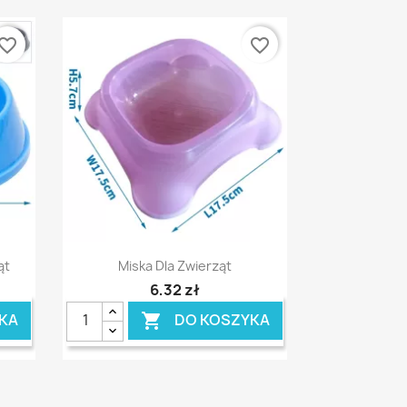
vorite_border
favorite_border
Szybki podgląd

ąt
Miska Dla Zwierząt
6,32 zł
KA
DO KOSZYKA
