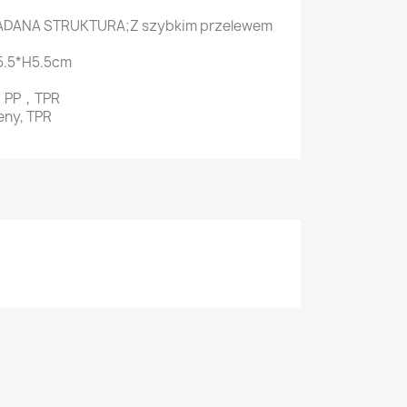
ŁADANA STRUKTURA;Z szybkim przelewem
5.5*H5.5cm
a: PP，TPR
eny, TPR