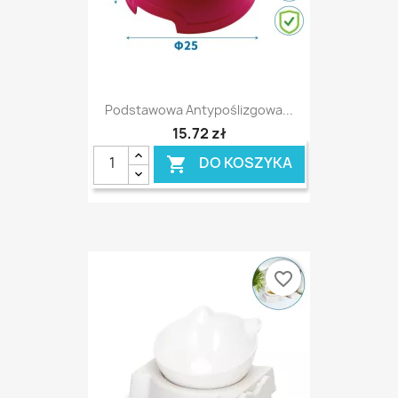
Podstawowa Antypoślizgowa...
15,72 zł
DO KOSZYKA

favorite_border