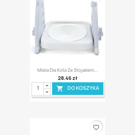
Miska Dla Kota Ze Stojakiem...
28,46 zł
DO KOSZYKA

favorite_border