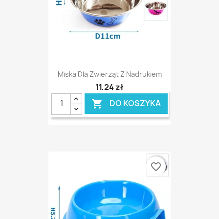
Miska Dla Zwierząt Z Nadrukiem
11,24 zł
DO KOSZYKA

favorite_border