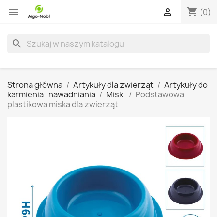
shopping_cart


(0)
search
Strona główna
Artykuły dla zwierząt
Artykuły do
karmienia i nawadniania
Miski
Podstawowa
plastikowa miska dla zwierząt