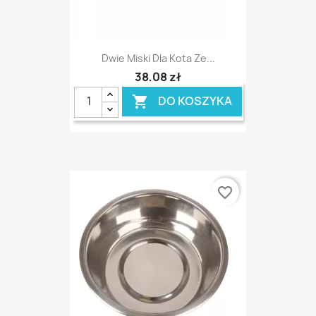
Dwie Miski Dla Kota Ze...
38,08 zł
DO KOSZYKA

favorite_border