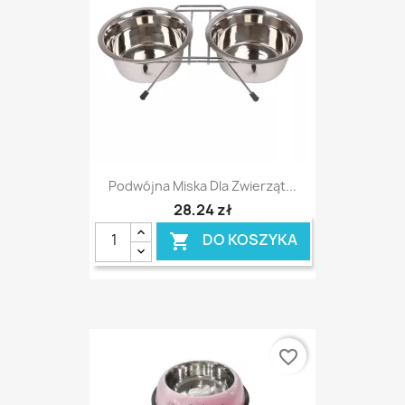
Podwójna Miska Dla Zwierząt...
28,24 zł
DO KOSZYKA

favorite_border