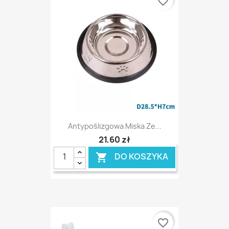
favorite_border
Antypoślizgowa Miska Ze...
21,60 zł
DO KOSZYKA

favorite_border