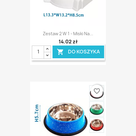
Zestaw 2 W 1 - Miski Na...
14,02 zł
DO KOSZYKA

favorite_border