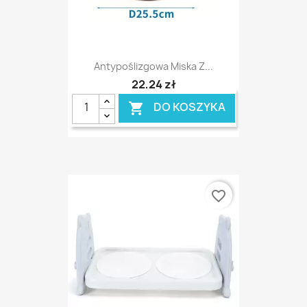
Antypoślizgowa Miska Z...
22,24 zł
DO KOSZYKA

favorite_border