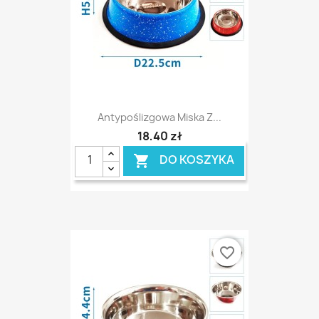
Antypoślizgowa Miska Z...
18,40 zł
DO KOSZYKA

favorite_border