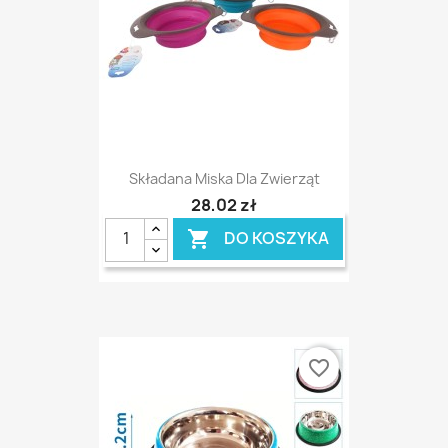
Składana Miska Dla Zwierząt
28,02 zł
DO KOSZYKA

favorite_border