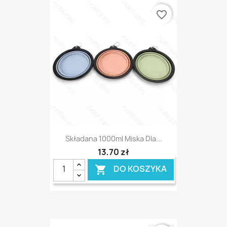
favorite_border
Składana 1000ml Miska Dla...
13,70 zł
DO KOSZYKA
