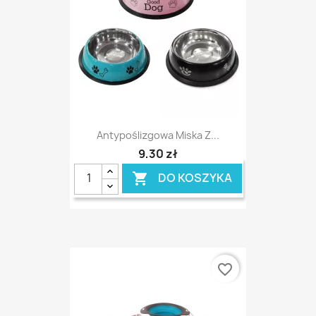
Antypoślizgowa Miska Z...
9,30 zł
DO KOSZYKA

favorite_border