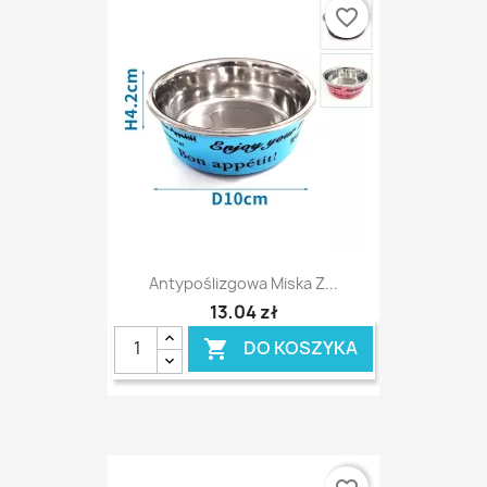
favorite_border
Antypoślizgowa Miska Z...
13,04 zł
DO KOSZYKA
