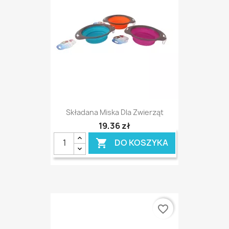
Składana Miska Dla Zwierząt
19,36 zł
DO KOSZYKA

favorite_border