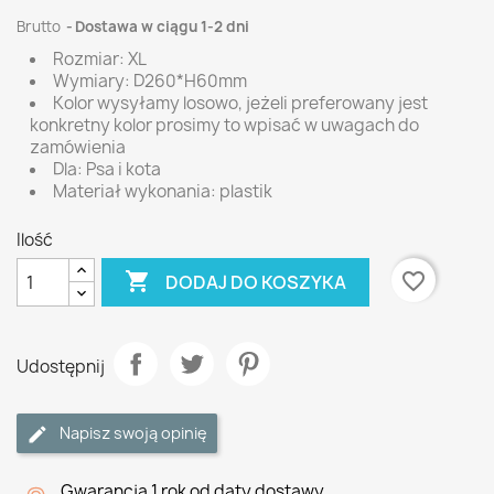
Brutto
Dostawa w ciągu 1-2 dni
Rozmiar: XL
Wymiary: D260*H60mm
Kolor wysyłamy losowo, jeżeli preferowany jest
konkretny kolor prosimy to wpisać w uwagach do
zamówienia
Dla: Psa i kota
Materiał wykonania: plastik
Ilość

favorite_border
DODAJ DO KOSZYKA
Udostępnij
Napisz swoją opinię
Gwarancja 1 rok od daty dostawy