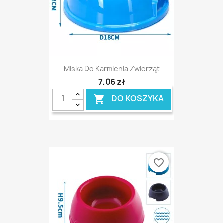
Miska Do Karmienia Zwierząt
7,06 zł
DO KOSZYKA

favorite_border