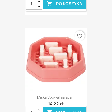
DO KOSZYKA

favorite_border
Miska Spowalniająca...
14,22 zł