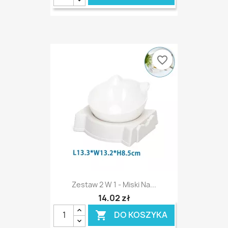
favorite_border
Zestaw 2 W 1 - Miski Na...
14,02 zł
DO KOSZYKA
