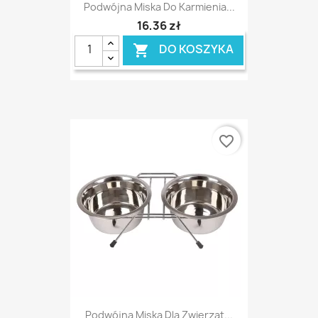
Podwójna Miska Do Karmienia...
16,36 zł
DO KOSZYKA

favorite_border
Podwójna Miska Dla Zwierząt...