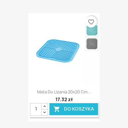
favorite_border
Mata Do Lizania 20x20 Cm...
17,32 zł
DO KOSZYKA
