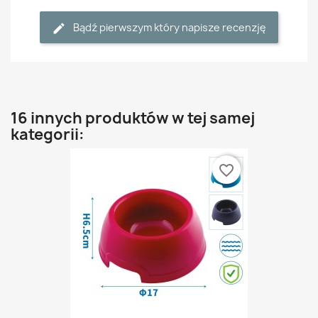
Bądź pierwszym który napisze recenzję
16 innych produktów w tej samej
kategorii:
favorite_border