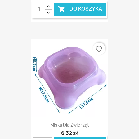
DO KOSZYKA

favorite_border
Miska Dla Zwierząt
6,32 zł