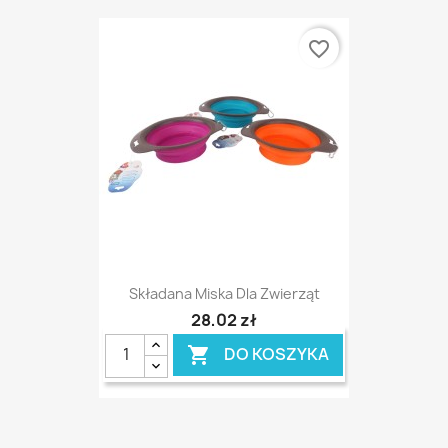
favorite_border
Składana Miska Dla Zwierząt
28,02 zł
DO KOSZYKA
