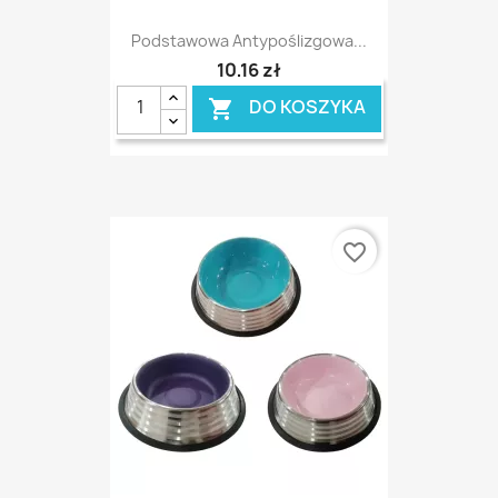
Podstawowa Antypoślizgowa...
10,16 zł
DO KOSZYKA

favorite_border