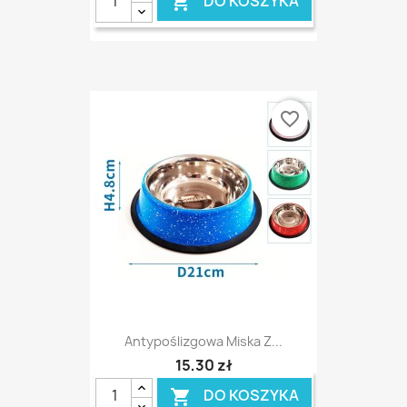
DO KOSZYKA

favorite_border
Antypoślizgowa Miska Z...
15,30 zł
DO KOSZYKA
