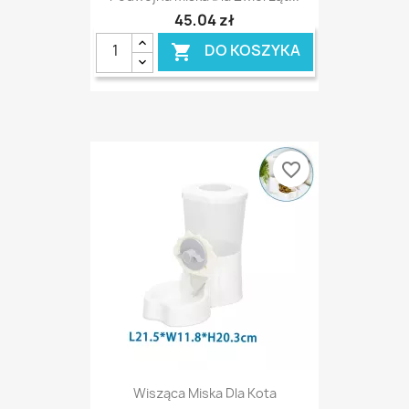
45,04 zł
DO KOSZYKA

favorite_border
Wisząca Miska Dla Kota