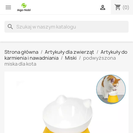
shopping_cart


(0)
search
Strona główna
Artykuły dla zwierząt
Artykuły do
karmienia i nawadniania
Miski
podwyższona
miska dla kota