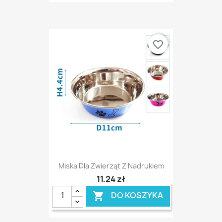
favorite_border
Miska Dla Zwierząt Z Nadrukiem
11,24 zł
DO KOSZYKA
