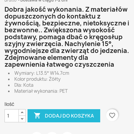
Brutto
Dostawa w ciągu 1-2 dni
Dobra jakość wykonania. Z materiałów
dopuszczonych do kontaktu z
żywnością, bezpieczne, nietoksyczne i
bezwonne.. Zwiększona wysokość
podstawy, pomaga dbać o kręgosłup
szyjny zwierzęcia. Nachylenie 15°,
wygodniejsze dla zwierząt do jedzenia.
Zdejmowane elementy dla
zapewnienia łatwego czyszczenia
Wymiary: L13.5* W14.7cm
Kolor produktu: Żółty
Dla: Kota
Materiał wykonania: PET
Ilość

favorite_border
DODAJ DO KOSZYKA