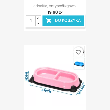
Jednolita, Antypoślizgowa...
19,90 zł
DO KOSZYKA

favorite_border