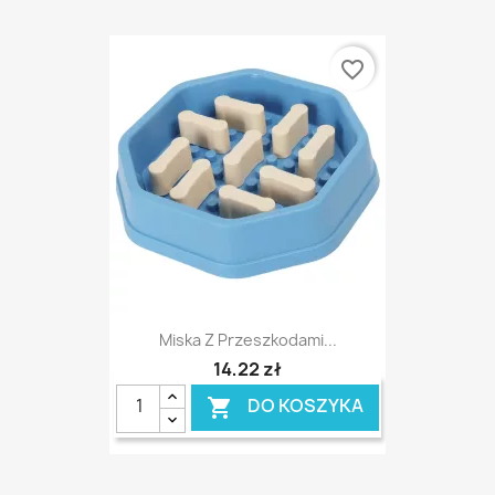
favorite_border
Miska Z Przeszkodami...
14,22 zł
DO KOSZYKA
