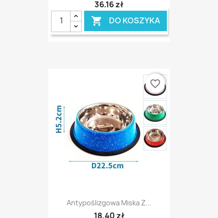
36,16 zł
DO KOSZYKA

favorite_border
Antypoślizgowa Miska Z...
18,40 zł