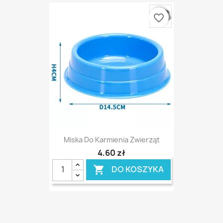
favorite_border
Miska Do Karmienia Zwierząt
4,60 zł
DO KOSZYKA
