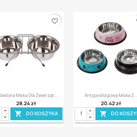
favorite_border
fa
Szybki podgląd
Szybki podgląd


dwójna Miska Dla Zwierząt...
Antypoślizgowa Miska Z..
28,24 zł
20,42 zł
DO KOSZYKA
DO KOSZY

