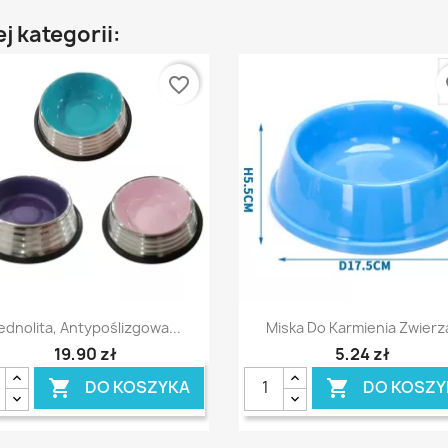
j kategorii:
favorite_border
fa
Szybki podgląd
Szybki podgląd


ednolita, Antypoślizgowa...
Miska Do Karmienia Zwierz
19,90 zł
5,24 zł
DO KOSZYKA
DO KOSZY

