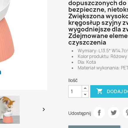
dopuszczonych do 
bezpieczne, nietok
Zwiększona wysoko
kręgosłup szyjny zw
wygodniejsze dla zw
Zdejmowane elemen
czyszczenia
Wymiary: L13.5* W14.7c
Kolor produktu: Różowy
Dla: Kota
Materiał wykonania: PE
Ilość

DODAJ D

Udostępnij