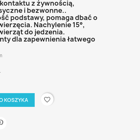
kontaktu z żywnością,
syczne i bezwonne..
ść podstawy, pomaga dbać o
ierzęcia. Nachylenie 15°,
ierząt do jedzenia.
ty dla zapewnienia łatwego
m
T
favorite_border
O KOSZYKA