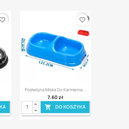
vorite_border
favorite_border
Szybki podgląd

.
Podwójna Miska Do Karmienia...
7,60 zł
KA
DO KOSZYKA
