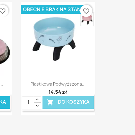
OBECNIE BRAK NA STANIE
vorite_border
favorite_border
Szybki podgląd

..
Plastikowa Podwyższona...
14,54 zł
KA
DO KOSZYKA
