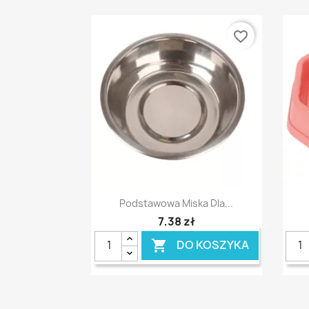
favorite_border
Szybki podgląd

Podstawowa Miska Dla...
7,38 zł
DO KOSZYKA
