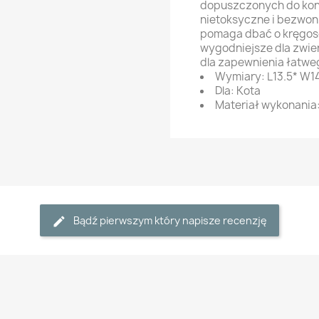
dopuszczonych do kon
nietoksyczne i bezwo
pomaga dbać o kręgosł
wygodniejsze dla zwie
dla zapewnienia łatwe
Wymiary: L13.5* W1
Dla: Kota
Materiał wykonania
Bądź pierwszym który napisze recenzję