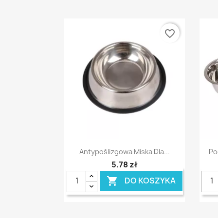
favorite_border
Szybki podgląd

Antypoślizgowa Miska Dla...
Po
5,78 zł
DO KOSZYKA
