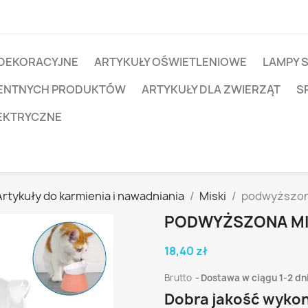
 DEKORACYJNE
ARTYKUŁY OŚWIETLENIOWE
LAMPY 
IGENTNYCH PRODUKTÓW
ARTYKUŁY DLA ZWIERZĄT
S
EKTRYCZNE
Artykuły do karmienia i nawadniania
Miski
podwyższona
PODWYŻSZONA MI
18,40 zł
Brutto
Dostawa w ciągu 1-2 dn
Dobra jakość wykon