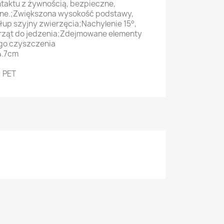
taktu z żywnością, bezpieczne,
nne.;Zwiększona wysokość podstawy,
up szyjny zwierzęcia;Nachylenie 15°,
rząt do jedzenia;Zdejmowane elementy
go czyszczenia
4.7cm
: PET