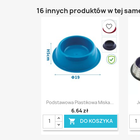
16 innych produktów w tej same
favorite_border
Szybki podgląd

Podstawowa Plastikowa Miska...
J
6,64 zł
DO KOSZYKA
