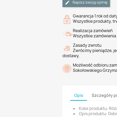
Napisz swoją opinię
Gwarancja 1 rok od da
Wszystkie produkty, tr
Realizacja zamówień
Wszystkie zamówienia 
Zasady zwrotu
Zwrócimy pieniądze, jeś
dostawy.
Możliwość odbioru zam
Sokołowskiego Grzyma
Opis
Szczegóły p
Kolor produktu: Ró
Opis produktu: Dob