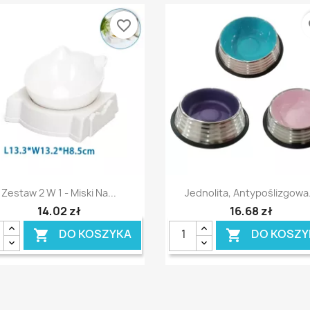
favorite_border
fa
Szybki podgląd
Szybki podgląd


Zestaw 2 W 1 - Miski Na...
Jednolita, Antypoślizgowa.
14,02 zł
16,68 zł
DO KOSZYKA
DO KOSZY

