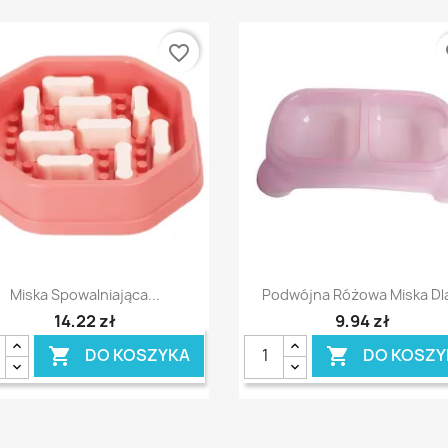
favorite_border
fa
Szybki podgląd
Szybki podgląd


Miska Spowalniająca...
Podwójna Różowa Miska Dla
14,22 zł
9,94 zł
DO KOSZYKA
DO KOSZY

