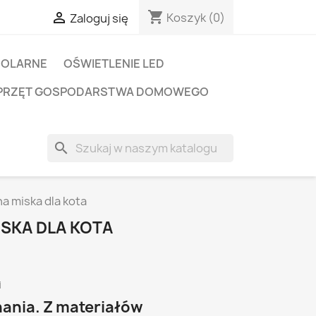
shopping_cart

Koszyk
(0)
Zaloguj się
SOLARNE
OŚWIETLENIE LED
PRZĘT GOSPODARSTWA DOMOWEGO
search
 miska dla kota
SKA DLA KOTA
i
ania. Z materiałów