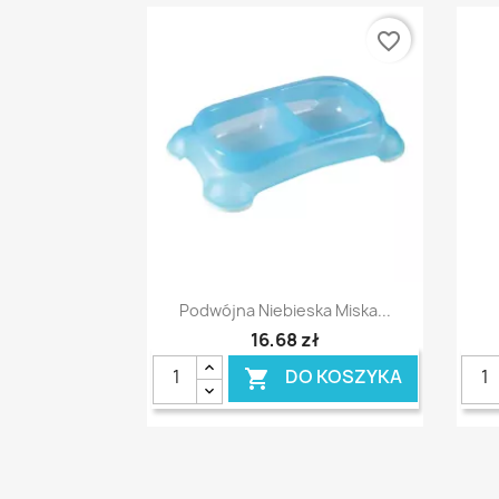
favorite_border
Szybki podgląd

Podwójna Niebieska Miska...
16,68 zł
DO KOSZYKA
