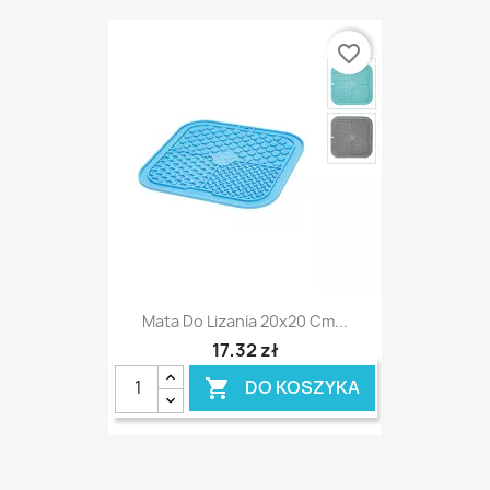
favorite_border
Mata Do Lizania 20x20 Cm...
17,32 zł
DO KOSZYKA
