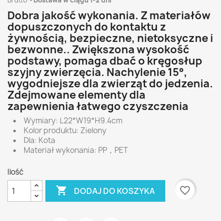
Brutto
Dostawa w ciągu 1-2 dni
Dobra jakość wykonania. Z materiałów
dopuszczonych do kontaktu z
żywnością, bezpieczne, nietoksyczne i
bezwonne.. Zwiększona wysokość
podstawy, pomaga dbać o kręgosłup
szyjny zwierzęcia. Nachylenie 15°,
wygodniejsze dla zwierząt do jedzenia.
Zdejmowane elementy dla
zapewnienia łatwego czyszczenia
Wymiary: L22*W19*H9.4cm
Kolor produktu: Zielony
Dla: Kota
Materiał wykonania: PP，PET
Ilość

favorite_border
DODAJ DO KOSZYKA