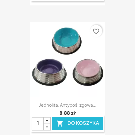
favorite_border
Jednolita, Antypoślizgowa...
8,88 zł
DO KOSZYKA
