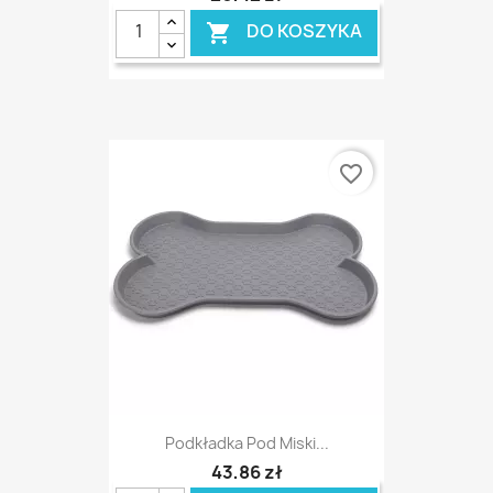
DO KOSZYKA

favorite_border
Podkładka Pod Miski...
43,86 zł