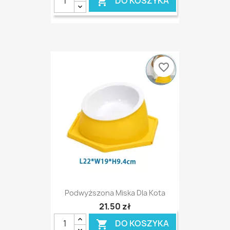
DO KOSZYKA

favorite_border
Podwyższona Miska Dla Kota
21,50 zł
DO KOSZYKA
