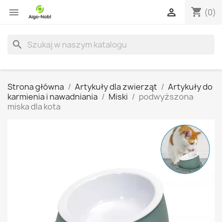
shopping_cart


(0)
search
Strona główna
Artykuły dla zwierząt
Artykuły do
karmienia i nawadniania
Miski
podwyższona
miska dla kota