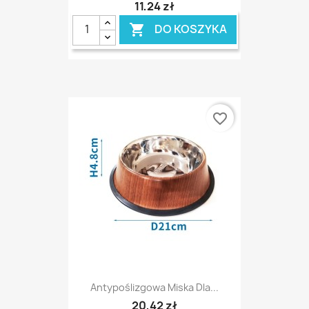
11,24 zł
DO KOSZYKA

favorite_border
Antypoślizgowa Miska Dla...
20,42 zł