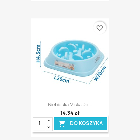
favorite_border
Niebieska Miska Do...
14,34 zł
DO KOSZYKA
