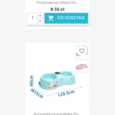
Podstawowa Miska Dla...
8,56 zł
DO KOSZYKA

favorite_border
Antypoślizgowa Miska Dla...