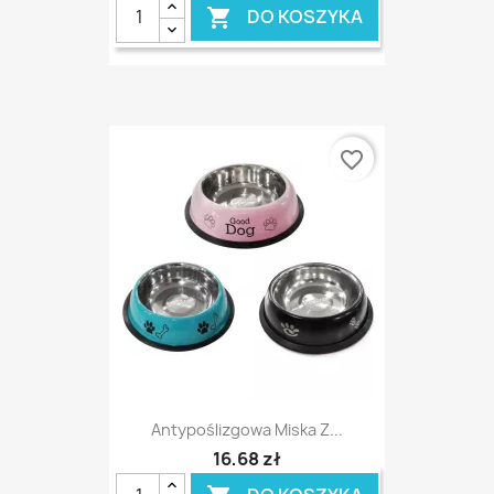
DO KOSZYKA

favorite_border
Antypoślizgowa Miska Z...
16,68 zł