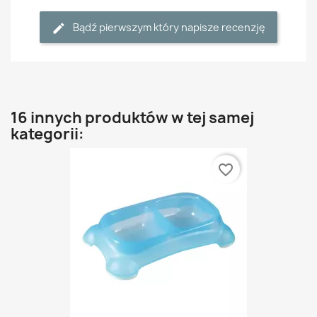
Bądź pierwszym który napisze recenzję
16 innych produktów w tej samej
kategorii:
favorite_border