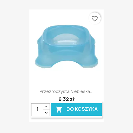
favorite_border
Przezroczysta Niebieska...
6,32 zł
DO KOSZYKA
