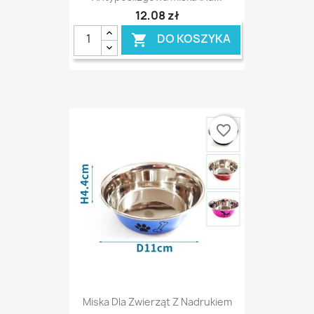
12,08 zł
DO KOSZYKA

favorite_border
Miska Dla Zwierząt Z Nadrukiem