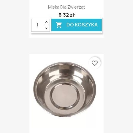
Miska Dla Zwierząt
6,32 zł
DO KOSZYKA

favorite_border