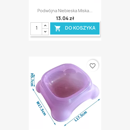
Podwójna Niebieska Miska...
13,04 zł
DO KOSZYKA

favorite_border