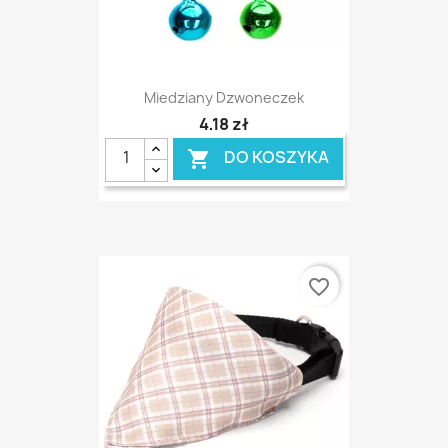
Miedziany Dzwoneczek
4,18 zł
DO KOSZYKA

favorite_border