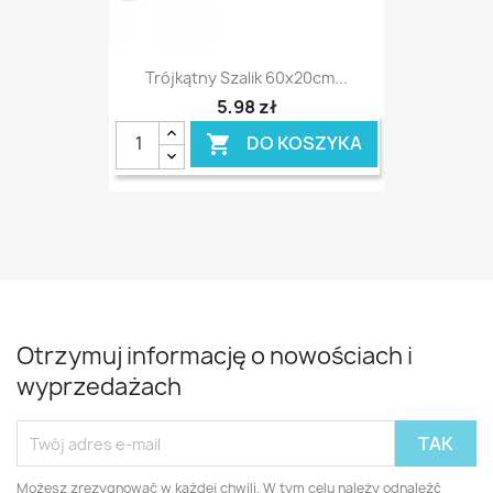
Trójkątny Szalik 60x20cm...
5,98 zł
DO KOSZYKA

Otrzymuj informację o nowościach i
wyprzedażach
Możesz zrezygnować w każdej chwili. W tym celu należy odnaleźć