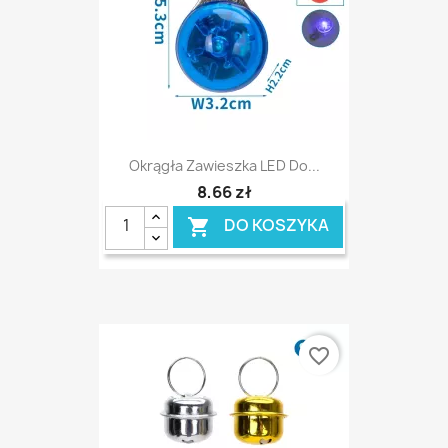
Okrągła Zawieszka LED Do...
8,66 zł
DO KOSZYKA

favorite_border