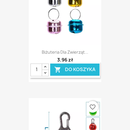
Biżuteria Dla Zwierząt...
3,96 zł
DO KOSZYKA

favorite_border