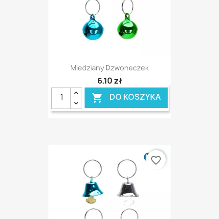
Miedziany Dzwoneczek
6,10 zł
DO KOSZYKA

favorite_border