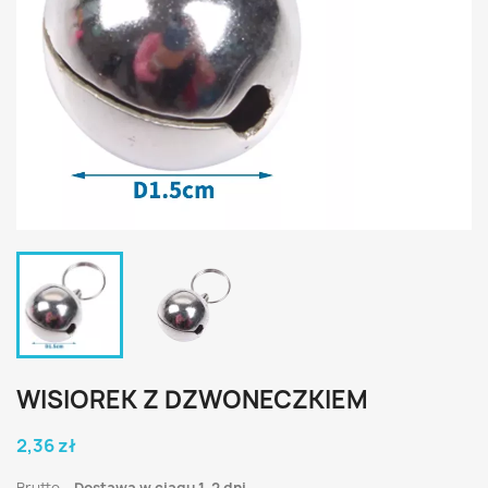
WISIOREK Z DZWONECZKIEM
2,36 zł