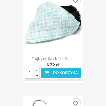
favorite_border
Trójkątny Szalik 20x13cm...
6,32 zł
DO KOSZYKA

favorite_border