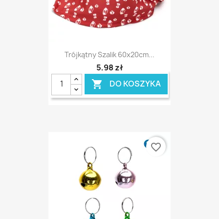
Trójkątny Szalik 60x20cm...
5,98 zł
DO KOSZYKA

favorite_border