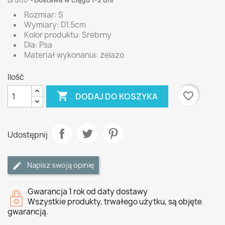
Brutto
Dostawa w ciągu 1-2 dni
Rozmiar: S
Wymiary: D1.5cm
Kolor produktu: Srebrny
Dla: Psa
Materiał wykonania: żelazo
Ilość

favorite_border
DODAJ DO KOSZYKA
Udostępnij
Napisz swoją opinię
Gwarancja 1 rok od daty dostawy
Wszystkie produkty, trwałego użytku, są objęte
gwarancją.