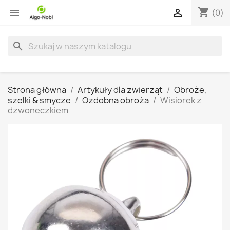
shopping_cart


(0)
search
Strona główna
Artykuły dla zwierząt
Obroże,
szelki & smycze
Ozdobna obroża
Wisiorek z
dzwoneczkiem