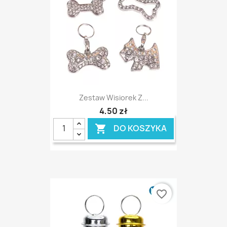
Zestaw Wisiorek Z...
4,50 zł
DO KOSZYKA

favorite_border