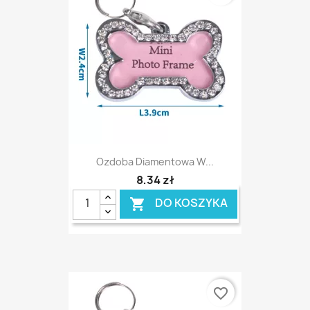
Ozdoba Diamentowa W...
8,34 zł
DO KOSZYKA

favorite_border