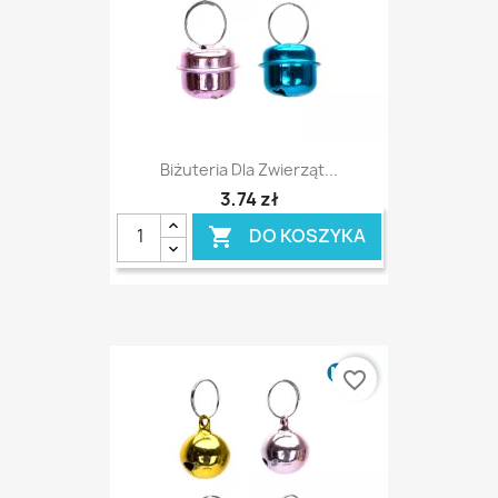
Biżuteria Dla Zwierząt...
3,74 zł
DO KOSZYKA

favorite_border