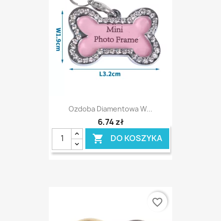
Ozdoba Diamentowa W...
6,74 zł
DO KOSZYKA

favorite_border