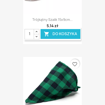
Trójkątny Szalik 15x9cm...
5,14 zł
DO KOSZYKA

favorite_border