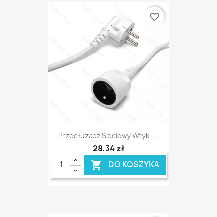
favorite_border
Przedłużacz Sieciowy Wtyk -...
28,34 zł
DO KOSZYKA
