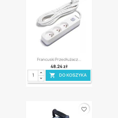
Francuski Przedłużacz...
48,24 zł
DO KOSZYKA

favorite_border