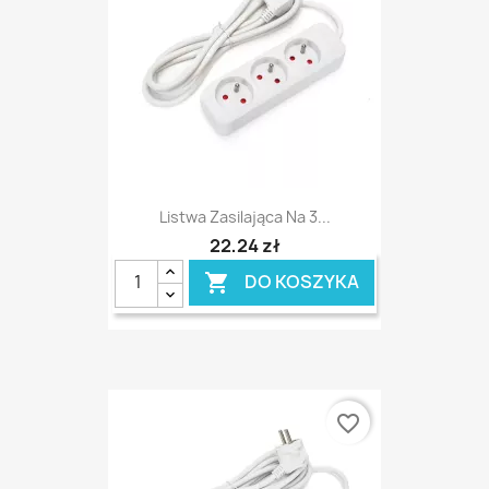
Listwa Zasilająca Na 3...
22,24 zł
DO KOSZYKA

favorite_border