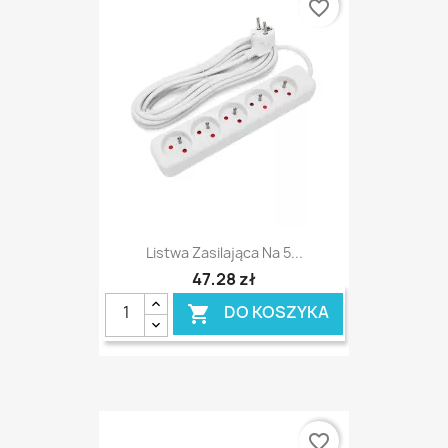
favorite_border
Listwa Zasilająca Na 5...
47,28 zł
DO KOSZYKA

favorite_border