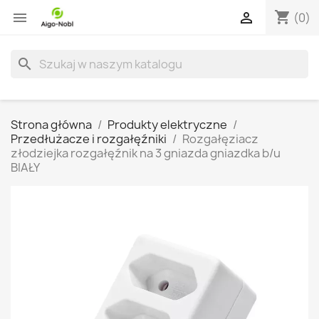
shopping_cart


(0)
search
Strona główna
Produkty elektryczne
Przedłużacze i rozgałęźniki
Rozgałęziacz
złodziejka rozgałęźnik na 3 gniazda gniazdka b/u
BIAŁY