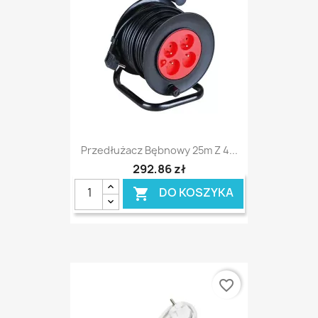
Przedłużacz Bębnowy 25m Z 4...
292,86 zł
DO KOSZYKA

favorite_border