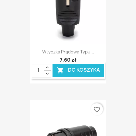
Wtyczka Prądowa Typu...
7,60 zł
DO KOSZYKA

favorite_border