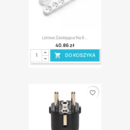
Listwa Zasilająca Na 6...
40,86 zł
DO KOSZYKA

favorite_border