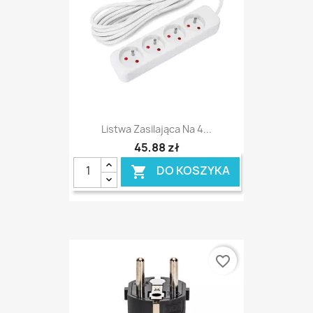
Listwa Zasilająca Na 4...
45,88 zł
DO KOSZYKA

favorite_border