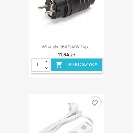
Wtyczka 16A/240V Typ...
11,34 zł
DO KOSZYKA

favorite_border