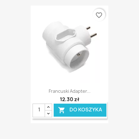
favorite_border
Francuski Adapter...
12,30 zł
DO KOSZYKA
