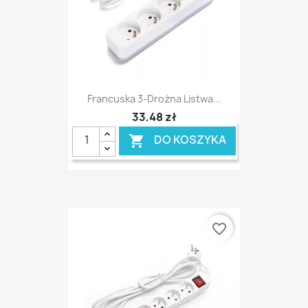
Francuska 3-Drożna Listwa...
33,48 zł
DO KOSZYKA

favorite_border