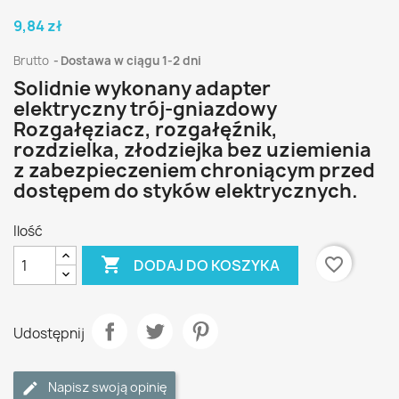
9,84 zł
Brutto
Dostawa w ciągu 1-2 dni
Solidnie wykonany adapter
elektryczny trój-gniazdowy
Rozgałęziacz, rozgałęźnik,
rozdzielka, złodziejka bez uziemienia
z zabezpieczeniem chroniącym przed
dostępem do styków elektrycznych.
Ilość

favorite_border
DODAJ DO KOSZYKA
Udostępnij
Napisz swoją opinię