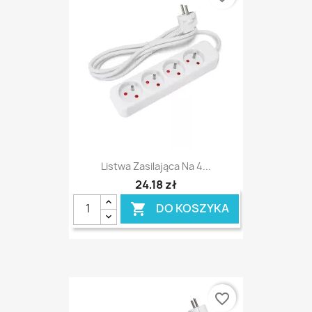
Listwa Zasilająca Na 4...
24,18 zł
DO KOSZYKA

favorite_border