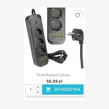
favorite_border
Przedłużacz Listwa...
56,09 zł
DO KOSZYKA
