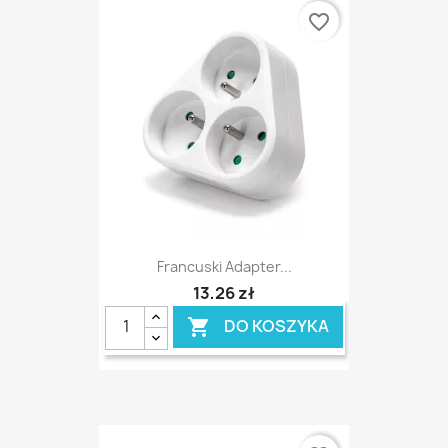
favorite_border
Francuski Adapter...
13,26 zł
DO KOSZYKA
