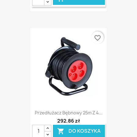
favorite_border
Przedłużacz Bębnowy 25m Z 4...
292,86 zł
DO KOSZYKA
