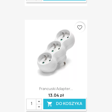
favorite_border
Francuski Adapter...
13,04 zł
DO KOSZYKA
