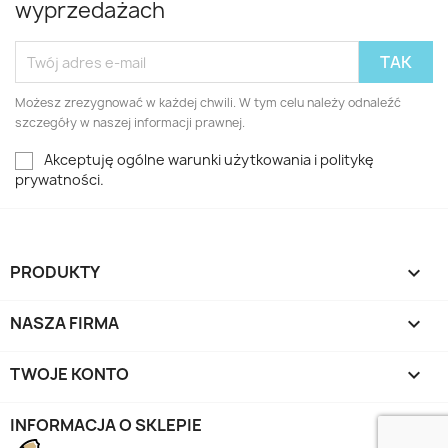
wyprzedażach
Możesz zrezygnować w każdej chwili. W tym celu należy odnaleźć
szczegóły w naszej informacji prawnej.
Akceptuję ogólne warunki użytkowania i politykę
prywatności.
PRODUKTY

NASZA FIRMA

TWOJE KONTO

INFORMACJA O SKLEPIE
keyboard_arrow_down