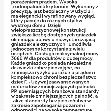
porażeniem prądem. Wysoka
trudnopalność kryterium. Wykonany z
precyzją, jest bezpieczny w użyciu i
ma elegancki i wyrafinowany wygląd,
który pasuje do różnych stylów
wystroju domu. Dzięki
wielopłaszczyznowej konstrukcji
zwiększa liczbę dostępnych gniazdek,
eliminując obawy o niewystarczającą
gniazdek elektrycznych i umożliwia
jednoczesne korzystanie z wielu
urządzeń. Obsługa maksymalnej mocy
3680 W dla produktów o dużej mocy.
Każde gniazdko posiada niezależne
drzwiczki zabezpieczające, co
zmniejsza ryzyko porażenia prądem i
kompleksowo chroni bezpieczeństwo
dzieci". „Używaj zaawansowanych
materiałów zmniejszających palność
PP, spełniających branżowe standardy
w zakresie zmniejszających palność, a
także standardy bezpieczeństwa w
zakresie zapobiegania pożarom i
odporności na wysoką temperaturę,