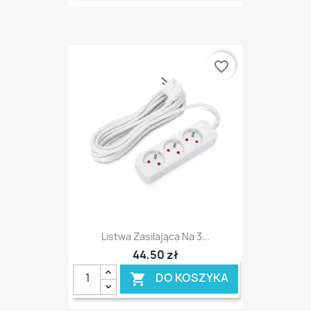
favorite_border
Listwa Zasilająca Na 3...
44,50 zł
DO KOSZYKA
