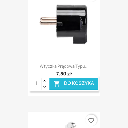
Wtyczka Prądowa Typu...
7,80 zł
DO KOSZYKA

favorite_border