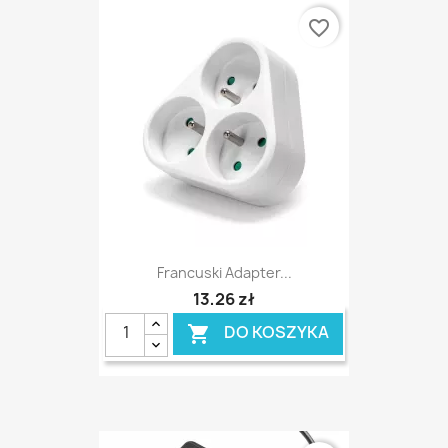
favorite_border
Francuski Adapter...
13,26 zł
DO KOSZYKA
