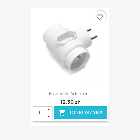
favorite_border
Francuski Adapter...
12,30 zł
DO KOSZYKA
