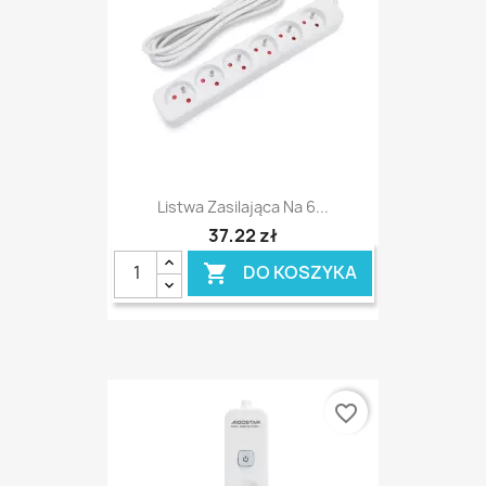
Listwa Zasilająca Na 6...
37,22 zł
DO KOSZYKA

favorite_border