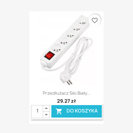
favorite_border
Przedłużacz Silo Biały...
29,27 zł
DO KOSZYKA
