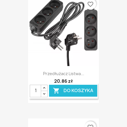
favorite_border
Przedłużacz Listwa...
20,86 zł
DO KOSZYKA
