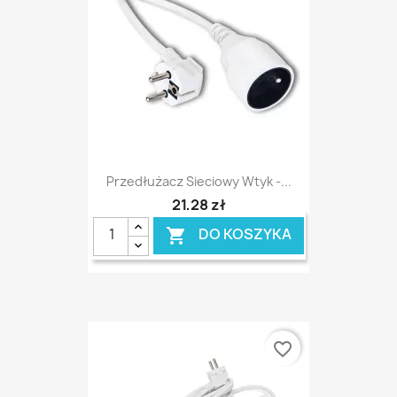
Przedłużacz Sieciowy Wtyk -...
21,28 zł
DO KOSZYKA

favorite_border