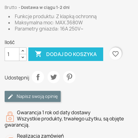
Brutto
Dostawa w ciągu 1-2 dni
Funkcje produktu: Z klapką ochronną
Maksymalna moc: MAX.3680W
Parametry gniazda: 16A 250V~
Ilość

favorite_border
DODAJ DO KOSZYKA
Udostępnij
Napisz swoją opinię
Gwarancja 1 rok od daty dostawy
Wszystkie produkty, trwałego użytku, są objęte
gwarancją.
Realizacja zamówień