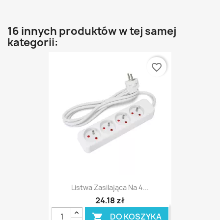
16 innych produktów w tej samej
kategorii:
favorite_border
Listwa Zasilająca Na 4...
24,18 zł
DO KOSZYKA
