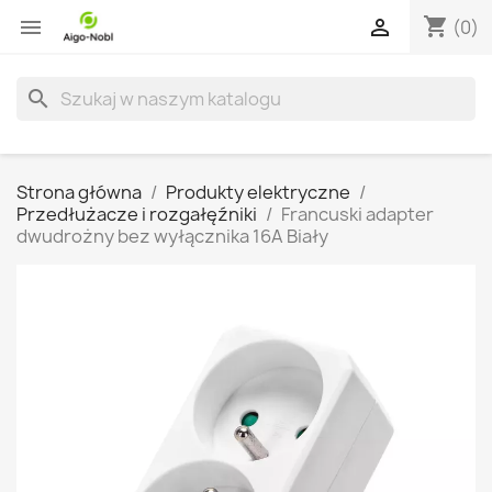
shopping_cart


(0)
search
Strona główna
Produkty elektryczne
Przedłużacze i rozgałęźniki
Francuski adapter
dwudrożny bez wyłącznika 16A Biały