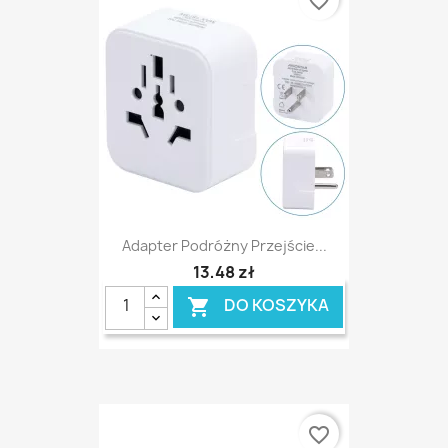
favorite_border
Adapter Podróżny Przejście...
13,48 zł
DO KOSZYKA

favorite_border