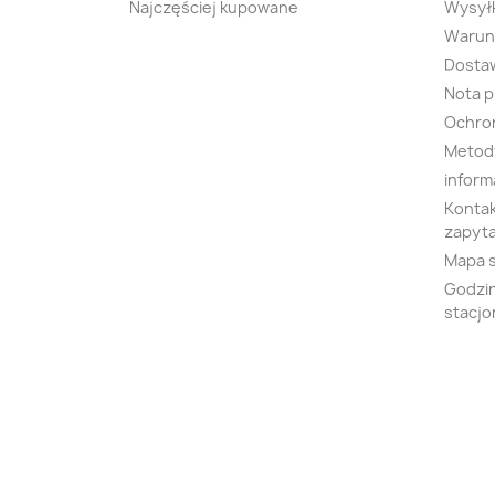
Najczęściej kupowane
Wysyłk
Warunk
Dosta
Nota 
Ochro
Metody
inform
Kontak
zapyta
Mapa 
Godzin
stacjo