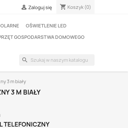
shopping_cart

Koszyk
(0)
Zaloguj się
SOLARNE
OŚWIETLENIE LED
PRZĘT GOSPODARSTWA DOMOWEGO
search
ny 3 m biały
NY 3 M BIAŁY
i
EL TELEFONICZNY