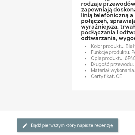
rodzaje przewodów,
zapewniają doskon
linią telefoniczną a
połączeń, sprawiają
wyraźniejsza, trwa
podłączania i odtwa
odtwarzania, wygod
Kolor produktu: Biał
Funkcje produktu: P
Opis produktu: 6P
Długość przewodu:
Materiał wykonania
Certyfikat: CE
Bądź pierwszym który napisze recenzję