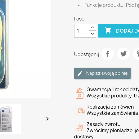
Funkcje produktu: Podłą
Ilość

DODAJ D
Udostępnij
Napisz swoją opinię
Gwarancja 1 rok od da
Wszystkie produkty, tr
Realizacja zamówień
Wszystkie zamówienia 

Zasady zwrotu
Zwrócimy pieniądze, jeś
dostawy.