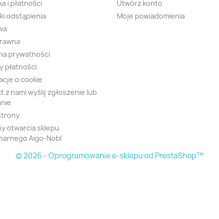
a i płatności
Utwórz konto
i odstąpienia
Moje powiadomienia
wa
prawna
na prywatności
 płatności
acje o cookie
t z nami wyślij zgłoszenie lub
nie
strony
y otwarcia sklepu
narnego Aigo-Nobl
© 2026 - Oprogramowanie e-sklepu od PrestaShop™