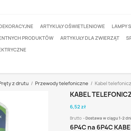
 DEKORACYJNE
ARTYKUŁY OŚWIETLENIOWE
LAMPY 
IGENTNYCH PRODUKTÓW
ARTYKUŁY DLA ZWIERZĄT
S
EKTRYCZNE
Pręty z drutu
Przewody telefoniczne
Kabel telefonicz
KABEL TELEFONICZ
6,52 zł
Brutto
Dostawa w ciągu 1-2 dn
6P4C na 6P4C KAB