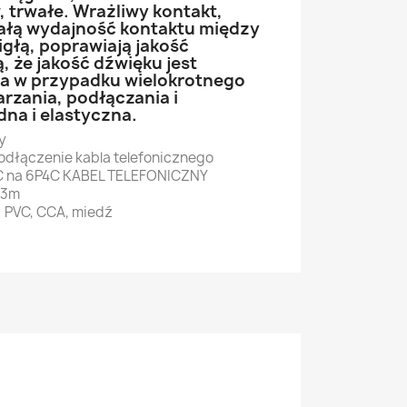
 trwałe. Wrażliwy kontakt,
ałą wydajność kontaktu między
 igłą, poprawiają jakość
, że jakość dźwięku jest
ła w przypadku wielokrotnego
rzania, podłączania i
na i elastyczna.
y
odłączenie kabla telefonicznego
4C na 6P4C KABEL TELEFONICZNY
 3m
: PVC, CCA, miedź