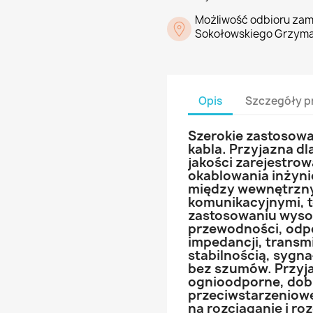
Możliwość odbioru zam
Sokołowskiego Grzyma
Opis
Szczegóły p
Szerokie zastosowa
kabla. Przyjazna d
jakości zarejestrow
okablowania inżynie
między wewnętrzny
komunikacyjnymi, t
zastosowaniu wysoki
przewodności, odpor
impedancji, transmi
stabilnością, sygnał
bez szumów. Przyja
ognioodporne, dobra
przeciwstarzeniow
na rozciąganie i ro