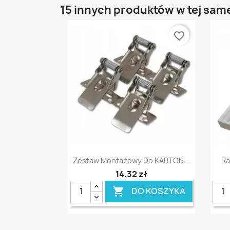
15 innych produktów w tej same
favorite_border
Szybki podgląd

Zestaw Montażowy Do KARTON...
Ra
14,32 zł
DO KOSZYKA
