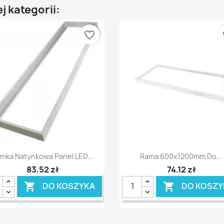
j kategorii:
favorite_border
fa
Szybki podgląd
Szybki podgląd


mka Natynkowa Panel LED...
Rama 600x1200mm Do...
83,52 zł
74,12 zł
DO KOSZYKA
DO KOSZY

