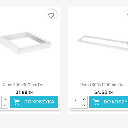
favorite_border
fa
Szybki podgląd
Szybki podgląd


Rama 300x300mm Do...
Rama 300x1200mm Do...
31,88 zł
64,50 zł
DO KOSZYKA
DO KOSZY

