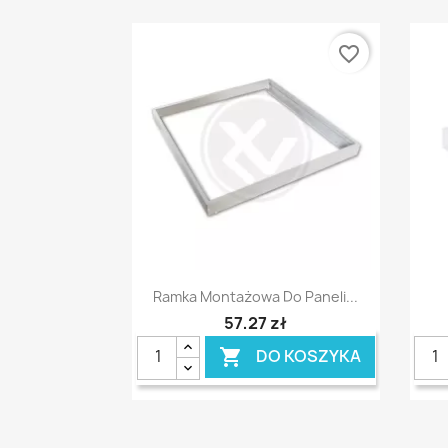
favorite_border
Szybki podgląd

Ramka Montażowa Do Paneli...
57,27 zł
DO KOSZYKA
