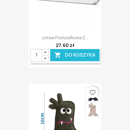
Listwa Podszafkowa Z...
27,60 zł
DO KOSZYKA

favorite_border