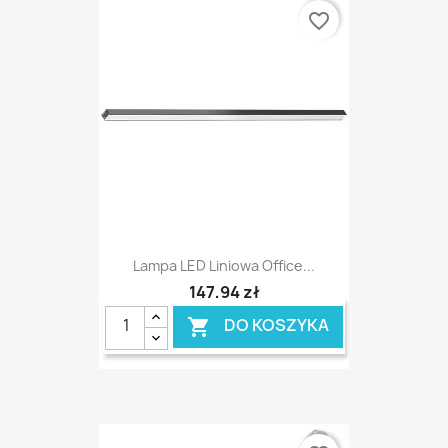
favorite_border
Lampa LED Liniowa Office...
147,94 zł
DO KOSZYKA
