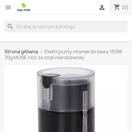
shopping_cart


(0)
search
Strona główna
Elektryczny młynek do kawy 150W
70g MOSE nóż ze stali nierdzewnej