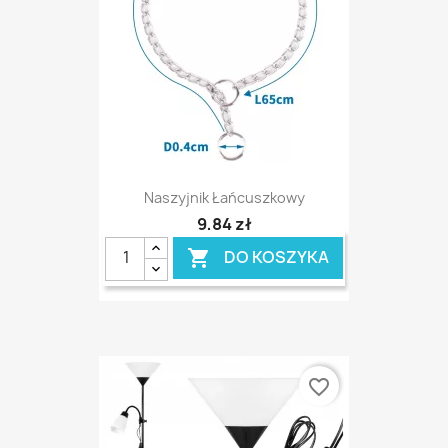
Naszyjnik Łańcuszkowy
9,84 zł
DO KOSZYKA

favorite_border