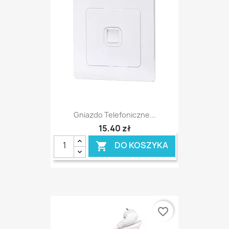
Gniazdo Telefoniczne...
15,40 zł
DO KOSZYKA

favorite_border