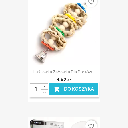
favorite_border
Huśtawka Zabawka Dla Ptaków...
9,42 zł
DO KOSZYKA

favorite_border