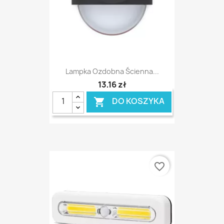
Lampka Ozdobna Ścienna...
13,16 zł
DO KOSZYKA

favorite_border