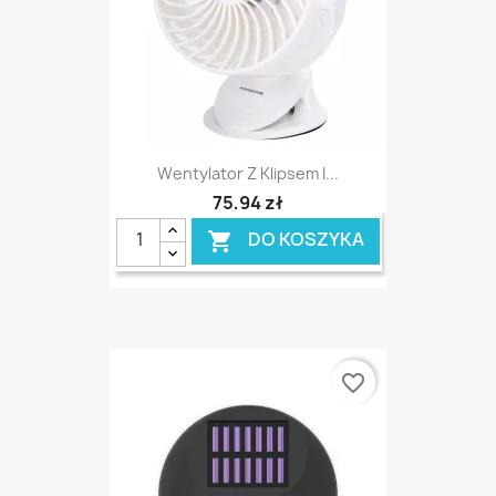
Wentylator Z Klipsem I...
75,94 zł
DO KOSZYKA

favorite_border