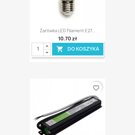
Żarówka LED Filament E27...
10,70 zł
DO KOSZYKA

favorite_border