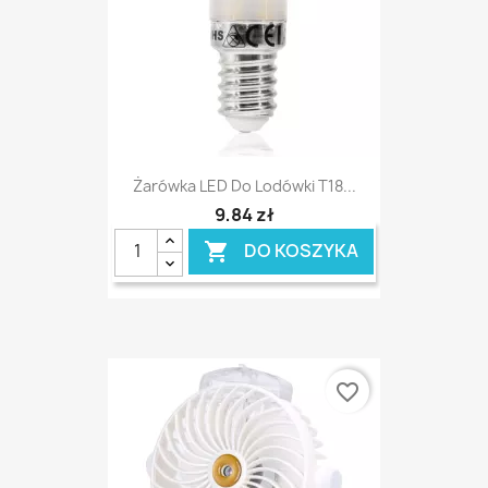
Żarówka LED Do Lodówki T18...
9,84 zł
DO KOSZYKA

favorite_border