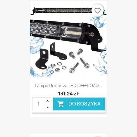
favorite_border
Lampa Robocza LED OFF-ROAD...
131,24 zł
DO KOSZYKA
