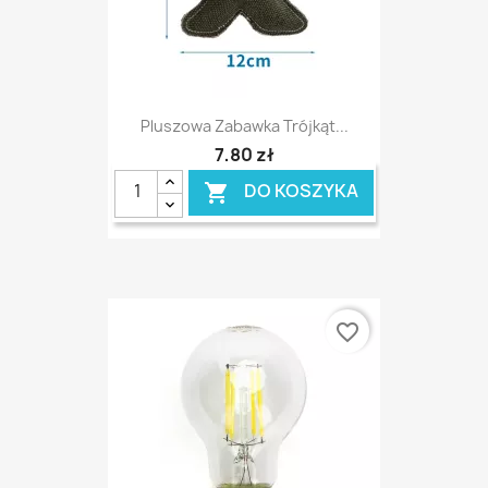
Pluszowa Zabawka Trójkąt...
7,80 zł
DO KOSZYKA

favorite_border