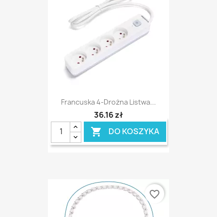
Francuska 4-Drożna Listwa...
36,16 zł
DO KOSZYKA

favorite_border