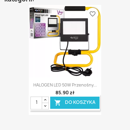
favorite_border
HALOGEN LED 50W Przenośny...
85,90 zł
DO KOSZYKA
