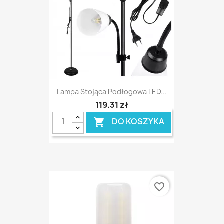
Lampa Stojąca Podłogowa LED...
119,31 zł
DO KOSZYKA

favorite_border