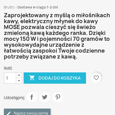
Brutto
Dostawa w ciągu 1-2 dni
Zaprojektowany z myślą o miłośnikach
kawy, elektryczny młynek do kawy
MOSE pozwala cieszyć się świeżo
zmieloną kawą każdego ranka. Dzięki
mocy 150 W i pojemności 70 gramów to
wysokowydajne urządzenie z
łatwością zaspokoi Twoje codzienne
potrzeby związane z kawą.
Ilość

favorite_border
DODAJ DO KOSZYKA
Udostępnij
Napisz swoją opinię