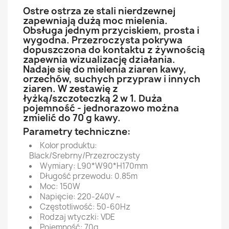
Ostre ostrza ze stali nierdzewnej
zapewniają dużą moc mielenia.
Obsługa jednym przyciskiem, prosta i
wygodna. Przezroczysta pokrywa
dopuszczona do kontaktu z żywnością
zapewnia wizualizację działania.
Nadaje się do mielenia ziaren kawy,
orzechów, suchych przypraw i innych
ziaren. W zestawię z
łyżką/szczoteczką 2 w 1. Duża
pojemność - jednorazowo można
zmielić do 70 g kawy.
Parametry techniczne:
Kolor produktu:
Black/Srebrny/Przezroczysty
Wymiary: L90*W90*H170mm
Długość przewodu: 0.85m
Moc: 150W
Napięcie: 220-240V ~
Częstotliwość: 50-60Hz
Rodzaj wtyczki: VDE
Pojemność: 70g