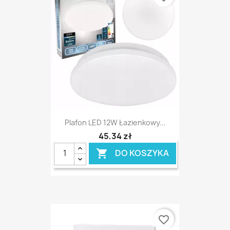
Plafon LED 12W Łazienkowy...
45,34 zł
DO KOSZYKA

favorite_border