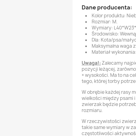
Dane producenta:
Kolor produktu: Nieb
Rozmiar: M.
Wymiary: L40*W23
Środowisko: Wewnąt
Dla: Kota/psa/mały
Maksymalna waga z
Materiał wykonania:
Uwaga!:
Zalecamy najpi
pozycji leżącej, zarówn
× wysokości. Ma to na c
tego, której torby potrz
W obrębie każdej rasy 
wielkości między psami 
zwierzak będzie potrze
rozmiaru.
W rzeczywistości zwierz
takie same wymiary w zal
częstotliwości aktywnoś