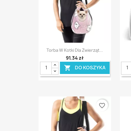
Szybki podgląd

Torba W Kotki Dla Zwierząt...
91,34 zł
DO KOSZYKA

favorite_border