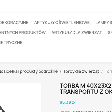
 DEKORACYJNE
ARTYKUŁY OŚWIETLENIOWE
LAMPY 
IGENTNYCH PRODUKTÓW
ARTYKUŁY DLA ZWIERZĄT
S
EKTRYCZNE
Nosidełka i produkty podróżne
Torby dla zwierząt
Tor
TORBA M 40X23X2
TRANSPORTU Z OK
96,38 zł