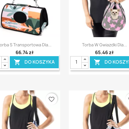
Szybki podgląd
Szybki podgląd


orba S Transportowa Dla...
Torba W Gwiazdki Dla...
66,74 zł
65,46 zł
DO KOSZYKA
DO KOSZY


favorite_border
fa