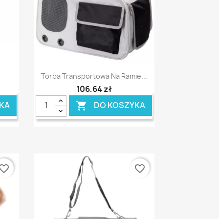
Szybki podgląd

Torba Transportowa Na Ramie...
106,64 zł
KA
DO KOSZYKA

vorite_border
favorite_border