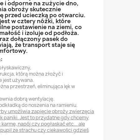
e i odporne na zużycie dno,
ia obroży skutecznie
ę przed ucieczką po otwarciu.
st w cztery nóżki, które
bilne postawienie na ziemi, co
małość i izoluje od podłoża.
raz dołączony pasek do
ają, że transport staje się
omfortowy.
:
błyskawiczny,
ukcja, którą można złożyć i
 jest używana.
żna przestrzeń, eliminująca lęk w
pewnia dobrą wentylację.
dkładką do noszenia na ramieniu.
rby umożliwia zapięcie obroży zwierzęcia
ek paniki. Jest to przydatne gdy chcemy
 karmę, napój czy pogłaskać etc... ale
z pupil ze strachu czy ciekawości gdzieś