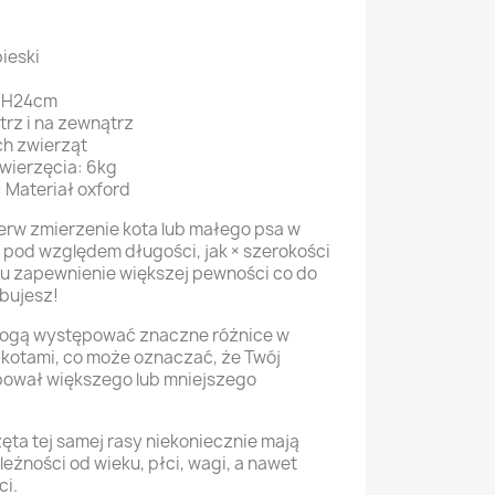
ieski
*H24cm
rz i na zewnątrz
ch zwierząt
wierzęcia: 6kg
 Materiał oxford
erw zmierzenie kota lub małego psa w
o pod względem długości, jak × szerokości
elu zapewnienie większej pewności co do
ebujesz!
mogą występować znaczne różnice w
i kotami, co może oznaczać, że Twój
bował większego lub mniejszego
ęta tej samej rasy niekoniecznie mają
eżności od wieku, płci, wagi, a nawet
ci.