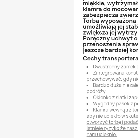
miękkie, wytrzymał
klamra do mocowan
zabezpiecza zwierz
Torba wyposażona je
umożliwiają jej sta
zwiększa jej wytrzy
Poręczny uchwyt o
przenoszenia sprawi
jeszcze bardziej k
Cechy transportera
Dwustronny zamek 
Zintegrowana konstr
przechowywać, gdy nie
Bardzo duża niezale
podróży.
Okienko z siatki za
Wygodny pasek z po
Klamra wewnątrz to
aby nie uciekło w skut
otworzyć torbę i podać
istnieje ryzyko że nas
nam ucieknie.