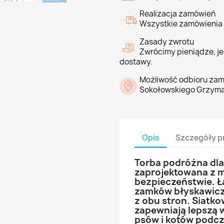
Realizacja zamówień
Wszystkie zamówienia 
Zasady zwrotu
Zwrócimy pieniądze, jeś
dostawy.
Możliwość odbioru zam
Sokołowskiego Grzyma
Opis
Szczegóły p
Torba podróżna dla
zaprojektowana z m
bezpieczeństwie. 
zamków błyskawicz
z obu stron. Siatk
zapewniają lepszą w
psów i kotów podc