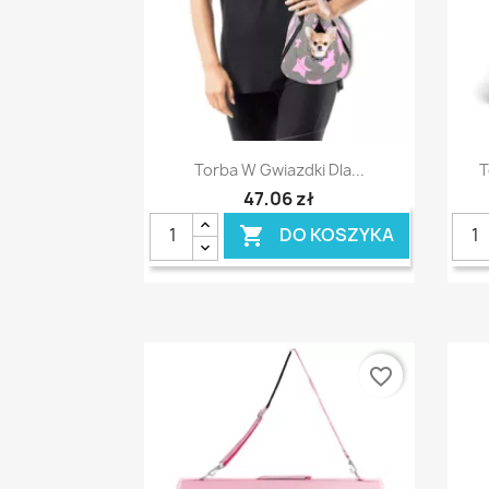
Szybki podgląd

Torba W Gwiazdki Dla...
T
47,06 zł
DO KOSZYKA

favorite_border