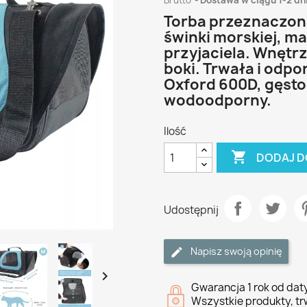
Brutto
Dostawa w ciągu 1-2 dn
Torba przeznaczona
świnki morskiej, m
przyjaciela. Wnętr
boki. Trwała i odpo
Oxford 600D, gęsto 
wodoodporny.
Ilość

DODAJ D
Udostępnij
Napisz swoją opinię

Gwarancja 1 rok od da
Wszystkie produkty, tr