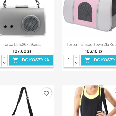
Szybki podgląd
Szybki podgląd


Torba L 51x26x29cm...
Torba Transportowa Dla Kota
107,60 zł
103,10 zł
DO KOSZYKA
DO KOSZY


favorite_border
fa