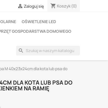
shopping_cart

Koszyk
(0)
Zaloguj się
SOLARNE
OŚWIETLENIE LED
PRZĘT GOSPODARSTWA DOMOWEGO
search
ba M 40x23x24cm dla kota lub psa do
4CM DLA KOTA LUB PSA DO
IENKIEM NA RAMIĘ