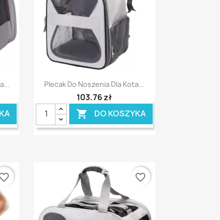
Szybki podgląd

...
Plecak Do Noszenia Dla Kota...
103,76 zł
KA
DO KOSZYKA

vorite_border
favorite_border