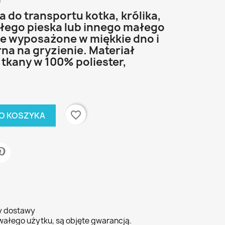
i
 do transportu kotka, królika,
ałego pieska lub innego małego
ze wyposażone w miękkie dno i
rna na gryzienie. Materiał
tkany w 100% poliester,
favorite_border
O KOSZYKA
ty dostawy
wałego użytku, są objęte gwarancją.