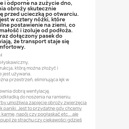
e i odporne na zużycie dno,
ia obroży skutecznie
ę przed ucieczką po otwarciu.
st w cztery nóżki, które
bilne postawienie na ziemi, co
małość i izoluje od podłoża.
raz dołączony pasek do
ają, że transport staje się
omfortowy.
:
błyskawiczny,
ukcja, którą można złożyć i
 jest używana.
żna przestrzeń, eliminująca lęk w
pewnia dobrą wentylację.
dkładką do noszenia na ramieniu.
rby umożliwia zapięcie obroży zwierzęcia
ek paniki. Jest to przydatne gdy chcemy
 karmę, napój czy pogłaskać etc... ale
z pupil ze strachu czy ciekawości gdzieś