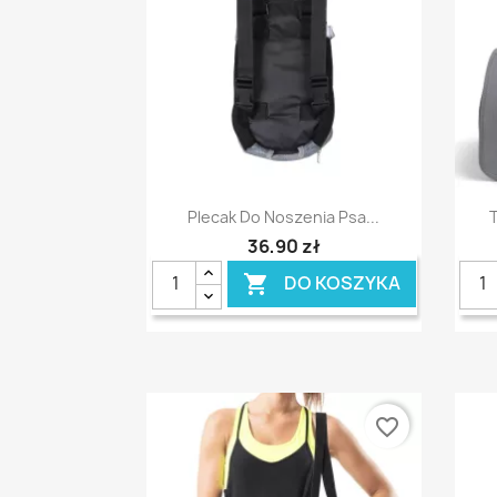
Szybki podgląd

Plecak Do Noszenia Psa...
T
36,90 zł
DO KOSZYKA

favorite_border