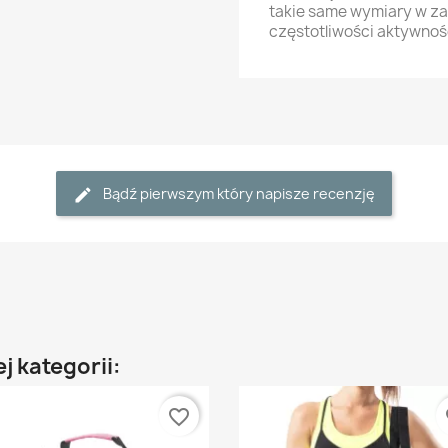
takie same wymiary w zal
częstotliwości aktywnoś
Bądź pierwszym który napisze recenzję
j kategorii:
favorite_border
fa