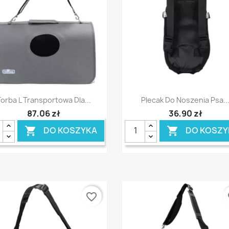
Szybki podgląd
Szybki podgląd


orba L Transportowa Dla...
Plecak Do Noszenia Psa..
87,06 zł
36,90 zł
DO KOSZYKA
DO KOSZY


favorite_border
fa