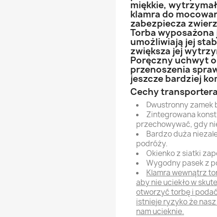
miękkie, wytrzymał
klamra do mocowan
zabezpiecza zwierz
Torba wyposażona je
umożliwiają jej sta
zwiększa jej wytrzy
Poręczny uchwyt o
przenoszenia sprawi
jeszcze bardziej k
Cechy transportera
Dwustronny zamek 
Zintegrowana konstr
przechowywać, gdy nie
Bardzo duża niezale
podróży.
Okienko z siatki za
Wygodny pasek z po
Klamra wewnątrz to
aby nie uciekło w skut
otworzyć torbę i podać
istnieje ryzyko że nas
nam ucieknie.