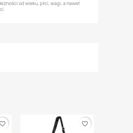
eżności od wieku, płci, wagi, a nawet
ci.
vorite_border
favorite_border