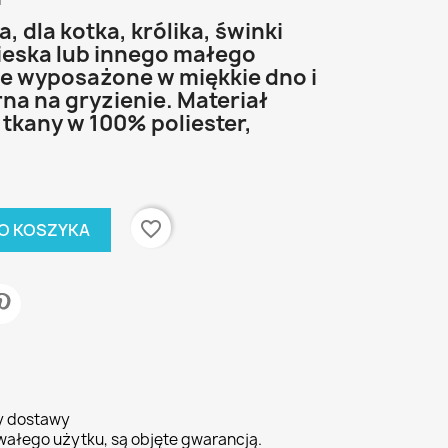
i
 dla kotka, królika, świnki
ieska lub innego małego
ze wyposażone w miękkie dno i
rna na gryzienie. Materiał
tkany w 100% poliester,
favorite_border
O KOSZYKA
ty dostawy
wałego użytku, są objęte gwarancją.