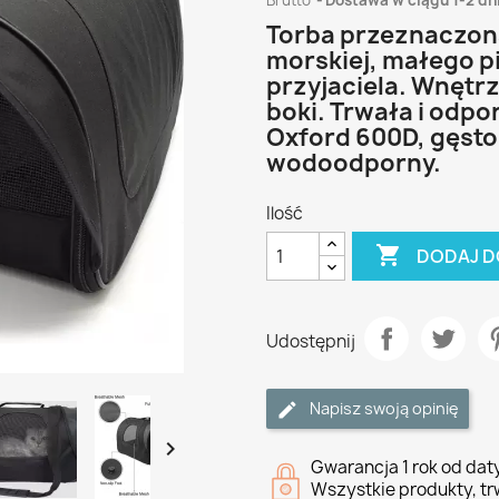
Brutto
Dostawa w ciągu 1-2 dn
Torba przeznaczona,
morskiej, małego p
przyjaciela. Wnętr
boki. Trwała i odpo
Oxford 600D, gęsto 
wodoodporny.
Ilość

DODAJ D
Udostępnij
Napisz swoją opinię

Gwarancja 1 rok od da
Wszystkie produkty, tr