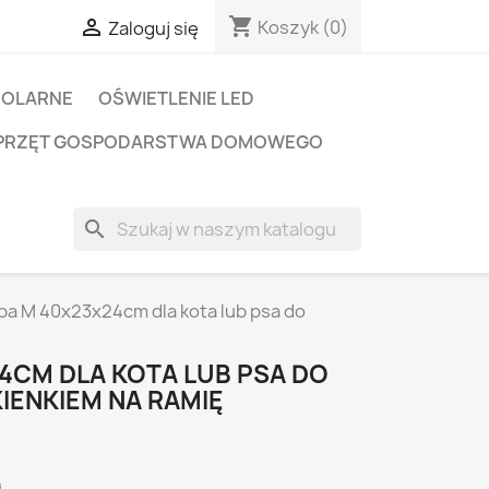
shopping_cart

Koszyk
(0)
Zaloguj się
SOLARNE
OŚWIETLENIE LED
PRZĘT GOSPODARSTWA DOMOWEGO
search
ba M 40x23x24cm dla kota lub psa do
4CM DLA KOTA LUB PSA DO
IENKIEM NA RAMIĘ