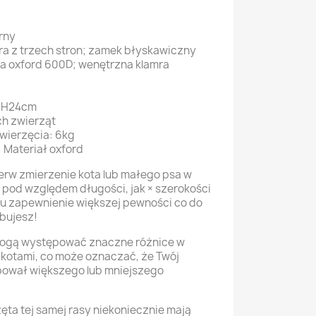
rny
ra z trzech stron; zamek błyskawiczny
a oxford 600D; wenętrzna klamra
*H24cm
ch zwierząt
wierzęcia: 6kg
 Materiał oxford
erw zmierzenie kota lub małego psa w
o pod względem długości, jak × szerokości
elu zapewnienie większej pewności co do
ebujesz!
mogą występować znaczne różnice w
i kotami, co może oznaczać, że Twój
bował większego lub mniejszego
ęta tej samej rasy niekoniecznie mają