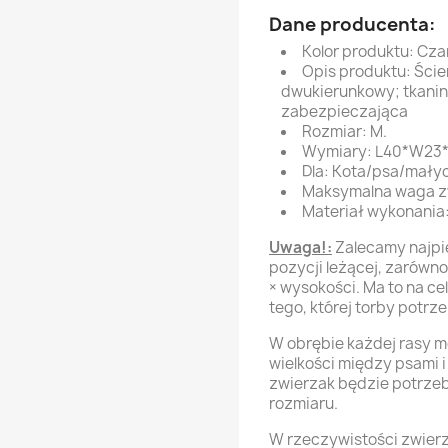
Dane producenta:
Kolor produktu: Cza
Opis produktu: Ście
dwukierunkowy; tkanin
zabezpieczająca
Rozmiar: M.
Wymiary: L40*W23
Dla: Kota/psa/mały
Maksymalna waga z
Materiał wykonania:
Uwaga!:
Zalecamy najpi
pozycji leżącej, zarówn
× wysokości. Ma to na c
tego, której torby potrz
W obrębie każdej rasy 
wielkości między psami 
zwierzak będzie potrze
rozmiaru.
W rzeczywistości zwierz