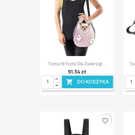
Szybki podgląd

Torba W Kotki Dla Zwierząt...
To
91,34 zł
DO KOSZYKA

favorite_border