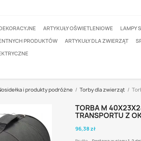
 DEKORACYJNE
ARTYKUŁY OŚWIETLENIOWE
LAMPY 
IGENTNYCH PRODUKTÓW
ARTYKUŁY DLA ZWIERZĄT
S
EKTRYCZNE
Nosidełka i produkty podróżne
Torby dla zwierząt
Tor
TORBA M 40X23X2
TRANSPORTU Z OK
96,38 zł