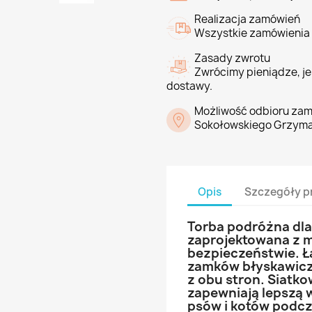
Realizacja zamówień
Wszystkie zamówienia 
Zasady zwrotu
Zwrócimy pieniądze, jeś
dostawy.
Możliwość odbioru zam
Sokołowskiego Grzyma
Opis
Szczegóły p
Torba podróżna dla
zaprojektowana z m
bezpieczeństwie. 
zamków błyskawicz
z obu stron. Siatk
zapewniają lepszą w
psów i kotów podc