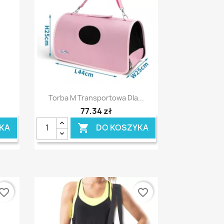
Szybki podgląd

.
Torba M Transportowa Dla...
77,34 zł
KA
DO KOSZYKA

vorite_border
favorite_border