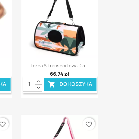
Szybki podgląd

..
Torba S Transportowa Dla...
66,74 zł
KA
DO KOSZYKA

vorite_border
favorite_border