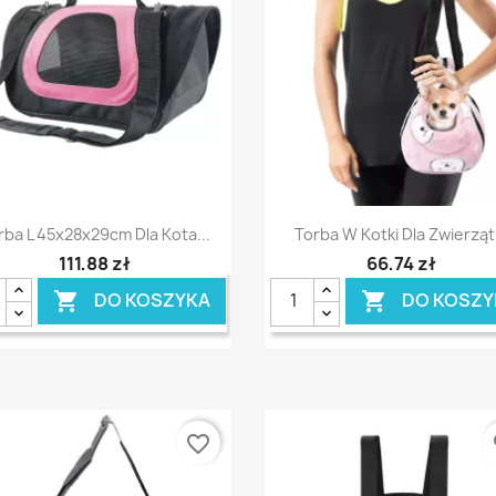
Szybki podgląd
Szybki podgląd


rba L 45x28x29cm Dla Kota...
Torba W Kotki Dla Zwierząt.
111,88 zł
66,74 zł
DO KOSZYKA
DO KOSZY


favorite_border
fa