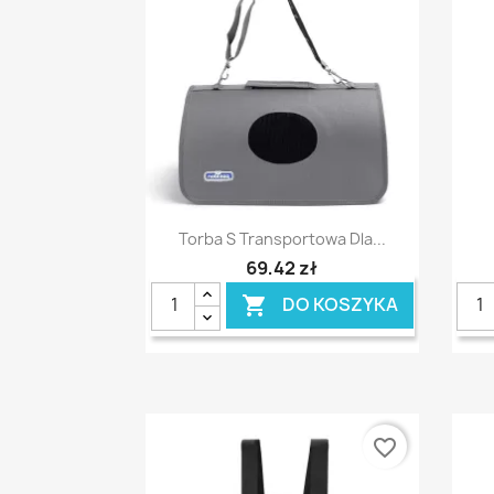
Szybki podgląd

Torba S Transportowa Dla...
69,42 zł
DO KOSZYKA

favorite_border