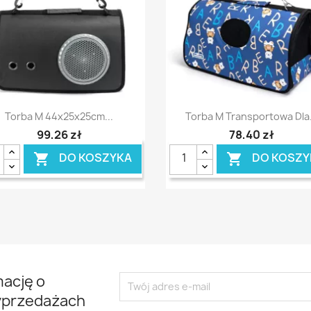
Szybki podgląd
Szybki podgląd


Torba M 44x25x25cm...
Torba M Transportowa Dla.
99,26 zł
78,40 zł
DO KOSZYKA
DO KOSZY


mację o
yprzedażach