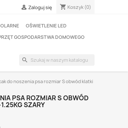
shopping_cart

Koszyk
(0)
Zaloguj się
SOLARNE
OŚWIETLENIE LED
PRZĘT GOSPODARSTWA DOMOWEGO
search
cak do noszenia psa rozmiar S obwód klatki
NIA PSA ROZMIAR S OBWÓD
-1.25KG SZARY