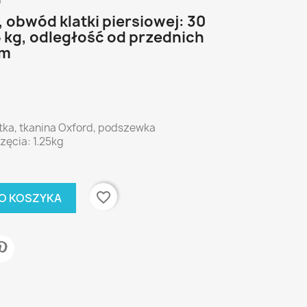
i
, obwód klatki piersiowej: 30
5 kg, odległość od przednich
cm
tka, tkanina Oxford, podszewka
ęcia: 1.25kg
favorite_border
O KOSZYKA