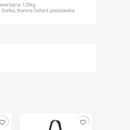
ierzęcia: 1.25kg
 Siatka, tkanina Oxford, podszewka
vorite_border
favorite_border