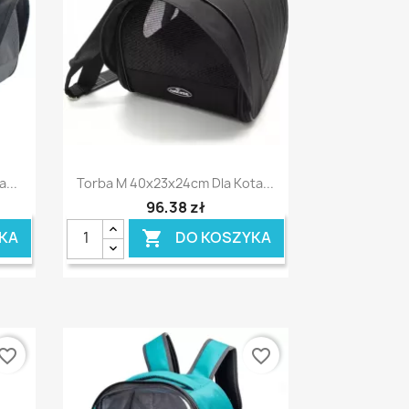
Szybki podgląd

...
Torba M 40x23x24cm Dla Kota...
96,38 zł
KA
DO KOSZYKA

vorite_border
favorite_border