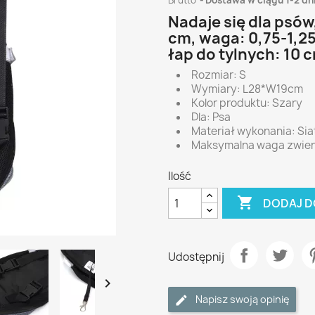
Brutto
Dostawa w ciągu 1-2 dn
Nadaje się dla psów
cm, waga: 0,75-1,2
łap do tylnych: 10 
Rozmiar: S
Wymiary: L28*W19cm
Kolor produktu: Szary
Dla: Psa
Materiał wykonania: Sia
Maksymalna waga zwierz
Ilość

DODAJ D
Udostępnij

Napisz swoją opinię