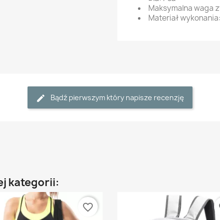
Maksymalna waga zw
Materiał wykonania:
Bądź pierwszym który napisze recenzję
j kategorii:
favorite_border
fa