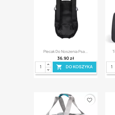
Szybki podgląd

Plecak Do Noszenia Psa...
T
36,90 zł
DO KOSZYKA

favorite_border