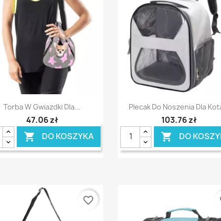
Szybki podgląd
Szybki podgląd


Torba W Gwiazdki Dla...
Plecak Do Noszenia Dla Kota
47,06 zł
103,76 zł
DO KOSZYKA
DO KOSZY


favorite_border
fa