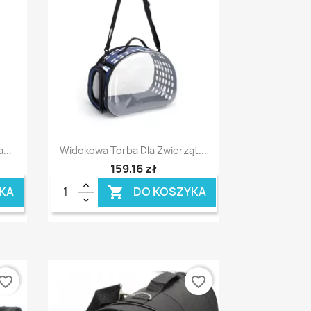
Szybki podgląd

...
Widokowa Torba Dla Zwierząt...
159,16 zł
KA
DO KOSZYKA

vorite_border
favorite_border