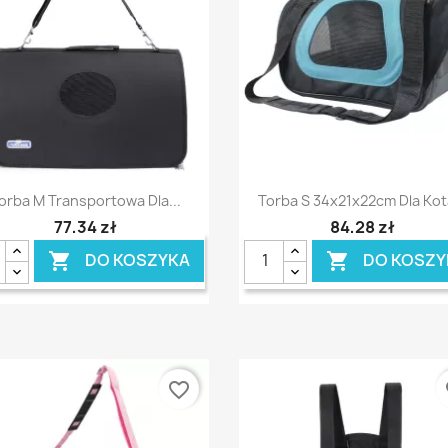
Szybki podgląd
Szybki podgląd


orba M Transportowa Dla...
Torba S 34x21x22cm Dla Kota
77,34 zł
84,28 zł
DO KOSZYKA
DO KOSZY


favorite_border
fa