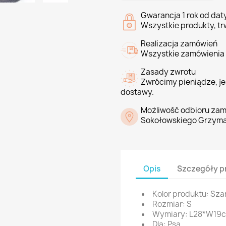
Gwarancja 1 rok od da
Wszystkie produkty, tr
Realizacja zamówień
Wszystkie zamówienia 
Zasady zwrotu
Zwrócimy pieniądze, jeś
dostawy.
Możliwość odbioru zam
Sokołowskiego Grzyma
Opis
Szczegóły p
Kolor produktu: Sza
Rozmiar: S
Wymiary: L28*W19
Dla: Psa