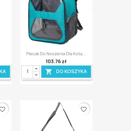
Szybki podgląd

.
Plecak Do Noszenia Dla Kota...
103,76 zł
KA
DO KOSZYKA

vorite_border
favorite_border