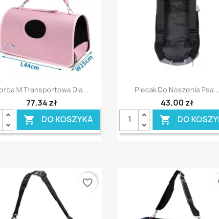
Szybki podgląd
Szybki podgląd


orba M Transportowa Dla...
Plecak Do Noszenia Psa..
77,34 zł
43,00 zł
DO KOSZYKA
DO KOSZY


favorite_border
fa