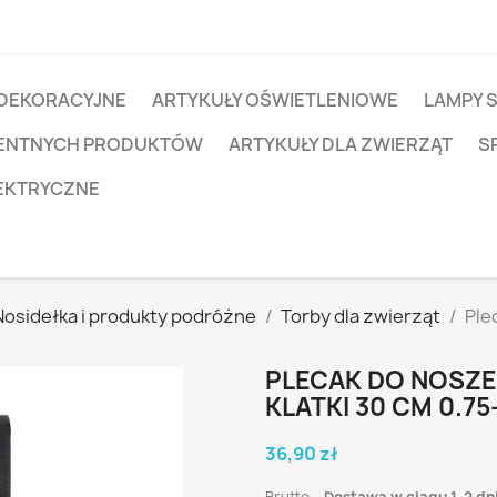
 DEKORACYJNE
ARTYKUŁY OŚWIETLENIOWE
LAMPY 
IGENTNYCH PRODUKTÓW
ARTYKUŁY DLA ZWIERZĄT
S
EKTRYCZNE
Nosidełka i produkty podróżne
Torby dla zwierząt
Ple
PLECAK DO NOSZE
KLATKI 30 CM 0.75
36,90 zł