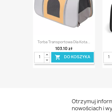
Szybki podgląd

Torba Transportowa Dla Kota...
103,10 zł
DO KOSZYKA

Otrzymuj infor
nowościach i w