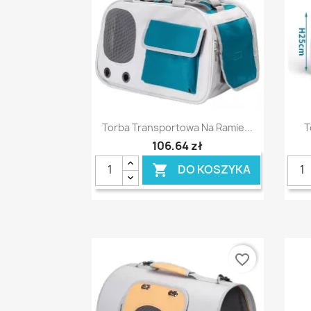
Szybki podgląd

Torba Transportowa Na Ramie...
T
106,64 zł
DO KOSZYKA

favorite_border