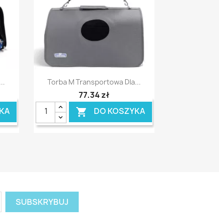
Szybki podgląd

..
Torba M Transportowa Dla...
77,34 zł
KA
DO KOSZYKA
