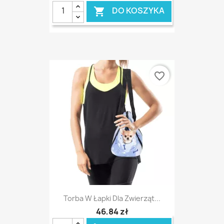
DO KOSZYKA

favorite_border
Torba W Łapki Dla Zwierząt...
46,84 zł