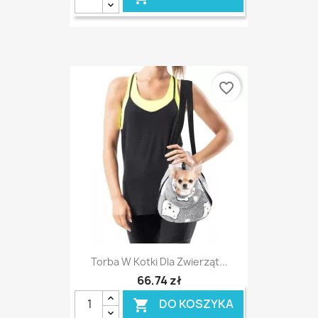
favorite_border
Torba W Kotki Dla Zwierząt...
66,74 zł
DO KOSZYKA
