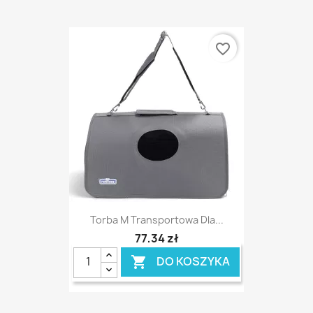
favorite_border
Torba M Transportowa Dla...
77,34 zł
DO KOSZYKA
