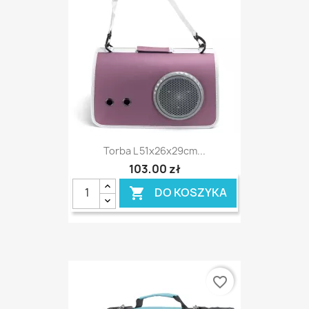
Torba L 51x26x29cm...
103,00 zł
DO KOSZYKA

favorite_border