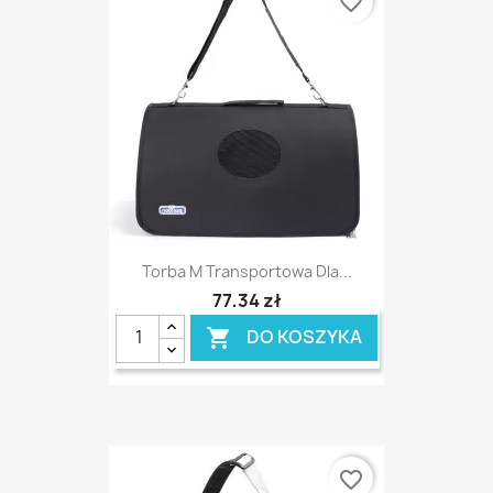
favorite_border
Torba M Transportowa Dla...
77,34 zł
DO KOSZYKA

favorite_border