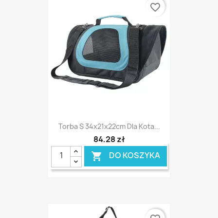
favorite_border
Torba S 34x21x22cm Dla Kota...
84,28 zł
DO KOSZYKA
