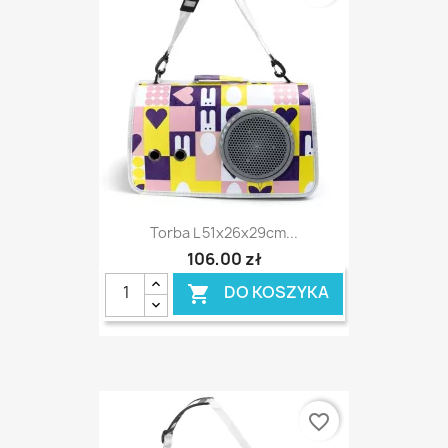
Torba L 51x26x29cm...
106,00 zł
DO KOSZYKA

favorite_border