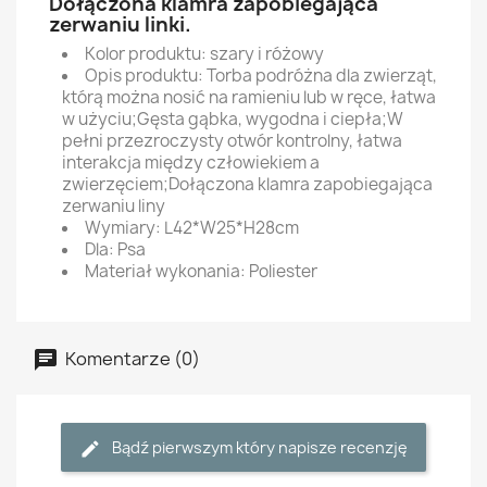
Dołączona klamra zapobiegająca
zerwaniu linki.
Kolor produktu: szary i różowy
Opis produktu: Torba podróżna dla zwierząt,
którą można nosić na ramieniu lub w ręce, łatwa
w użyciu;Gęsta gąbka, wygodna i ciepła;W
pełni przezroczysty otwór kontrolny, łatwa
interakcja między człowiekiem a
zwierzęciem;Dołączona klamra zapobiegająca
zerwaniu liny
Wymiary: L42*W25*H28cm
Dla: Psa
Materiał wykonania: Poliester
Komentarze (0)
Bądź pierwszym który napisze recenzję