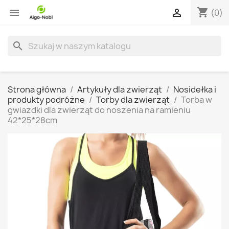
shopping_cart


(0)
search
Strona główna
Artykuły dla zwierząt
Nosidełka i
produkty podróżne
Torby dla zwierząt
Torba w
gwiazdki dla zwierząt do noszenia na ramieniu
42*25*28cm