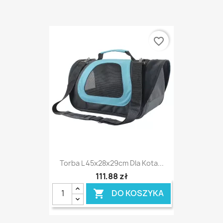
favorite_border
Torba L 45x28x29cm Dla Kota...
111,88 zł
DO KOSZYKA
