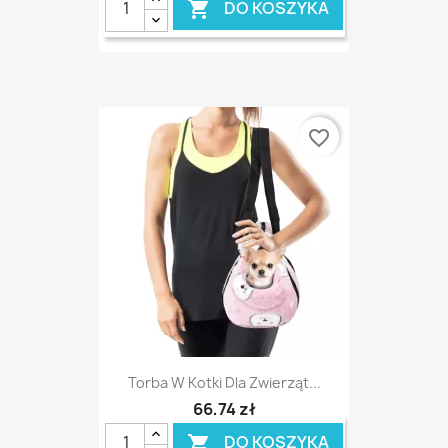
DO KOSZYKA

favorite_border
Torba W Kotki Dla Zwierząt...
66,74 zł
DO KOSZYKA
