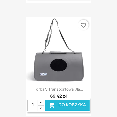
favorite_border
Torba S Transportowa Dla...
69,42 zł
DO KOSZYKA
