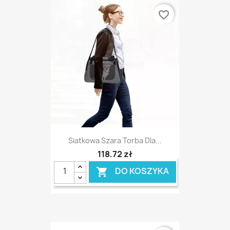
favorite_border
Siatkowa Szara Torba Dla...
118,72 zł
DO KOSZYKA
