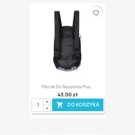
favorite_border
Plecak Do Noszenia Psa...
43,00 zł
DO KOSZYKA
