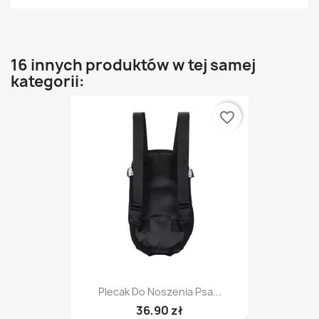
16 innych produktów w tej samej
kategorii:
favorite_border
Plecak Do Noszenia Psa...
36,90 zł