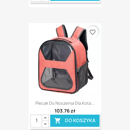
favorite_border
Plecak Do Noszenia Dla Kota...
103,76 zł
DO KOSZYKA
