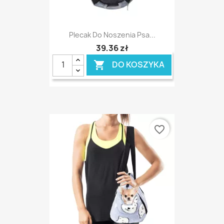
Plecak Do Noszenia Psa...
39,36 zł
DO KOSZYKA

favorite_border