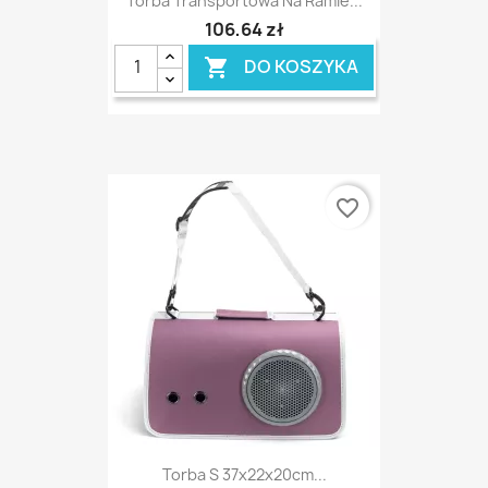
Torba Transportowa Na Ramie...
106,64 zł
DO KOSZYKA

favorite_border
Torba S 37x22x20cm...