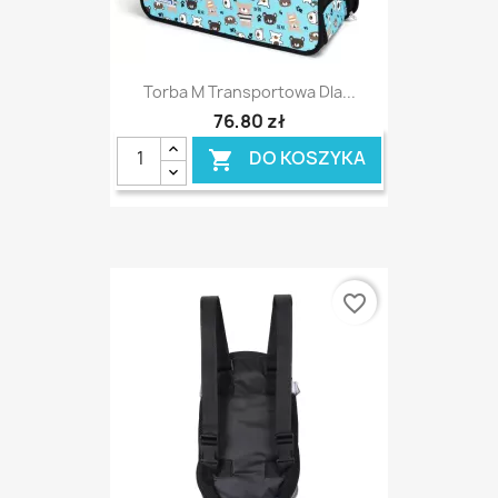
Torba M Transportowa Dla...
76,80 zł
DO KOSZYKA

favorite_border