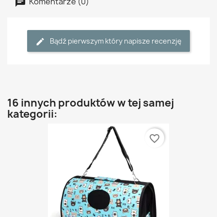
Komentarze (0)
Bądź pierwszym który napisze recenzję
16 innych produktów w tej samej
kategorii:
favorite_border