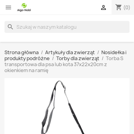
shopping_cart


(0)
search
Strona główna
Artykuły dla zwierząt
Nosidełka i
produkty podróżne
Torby dla zwierząt
Torba S
transportowa dla psa lub kota 37x22x20cm z
okienkiem na ramię