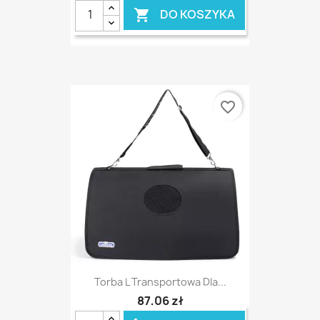
DO KOSZYKA

favorite_border
Torba L Transportowa Dla...
87,06 zł