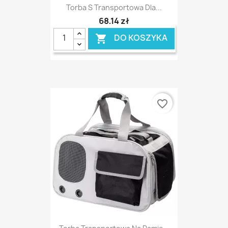
Torba S Transportowa Dla...
68,14 zł
DO KOSZYKA

favorite_border