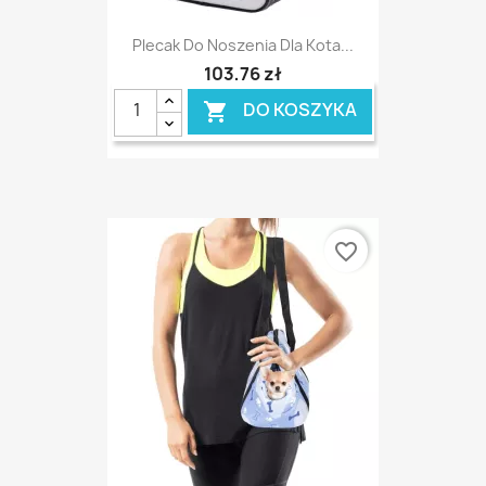
Plecak Do Noszenia Dla Kota...
103,76 zł
DO KOSZYKA

favorite_border