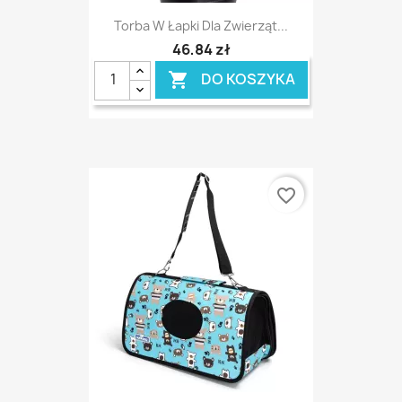
Torba W Łapki Dla Zwierząt...
46,84 zł
DO KOSZYKA

favorite_border