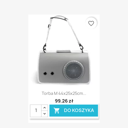
favorite_border
Torba M 44x25x25cm...
99,26 zł
DO KOSZYKA
