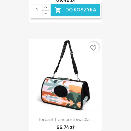
69,42 zł
DO KOSZYKA

favorite_border
Torba S Transportowa Dla...
66,74 zł