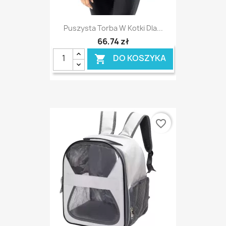
Puszysta Torba W Kotki Dla...
66,74 zł
DO KOSZYKA

favorite_border