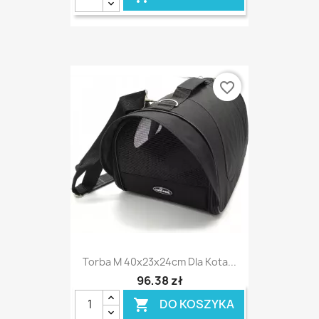
favorite_border
Torba M 40x23x24cm Dla Kota...
96,38 zł
DO KOSZYKA
