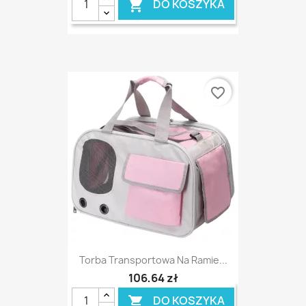
DO KOSZYKA

favorite_border
Torba Transportowa Na Ramie...
106,64 zł
DO KOSZYKA
