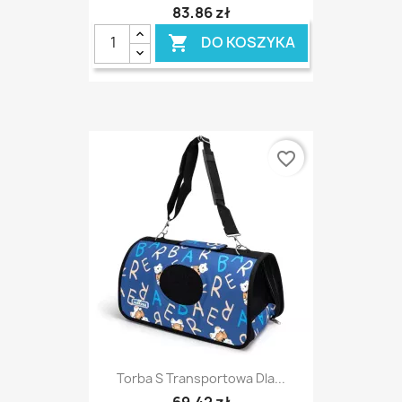
83,86 zł
DO KOSZYKA

favorite_border
Torba S Transportowa Dla...