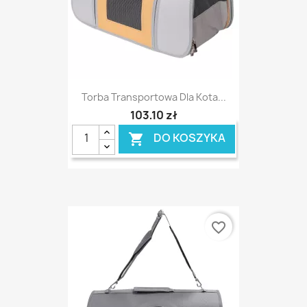
Torba Transportowa Dla Kota...
103,10 zł
DO KOSZYKA

favorite_border