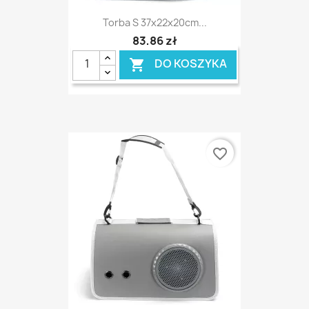
Torba S 37x22x20cm...
83,86 zł
DO KOSZYKA

favorite_border