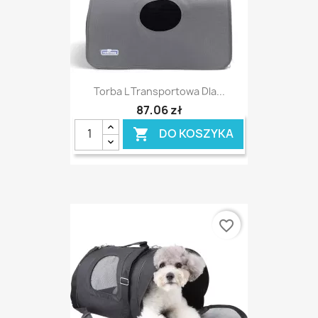
Torba L Transportowa Dla...
87,06 zł
DO KOSZYKA

favorite_border