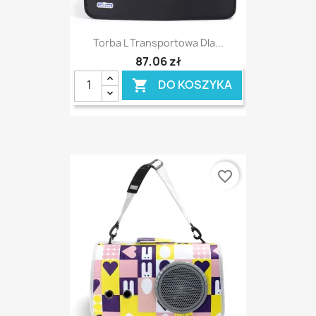
Torba L Transportowa Dla...
87,06 zł
DO KOSZYKA

favorite_border