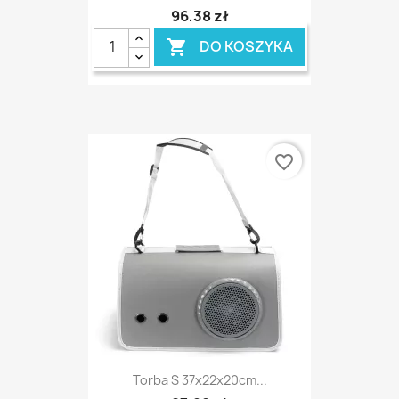
96,38 zł
DO KOSZYKA

favorite_border
Torba S 37x22x20cm...