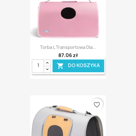
Torba L Transportowa Dla...
87,06 zł
DO KOSZYKA

favorite_border