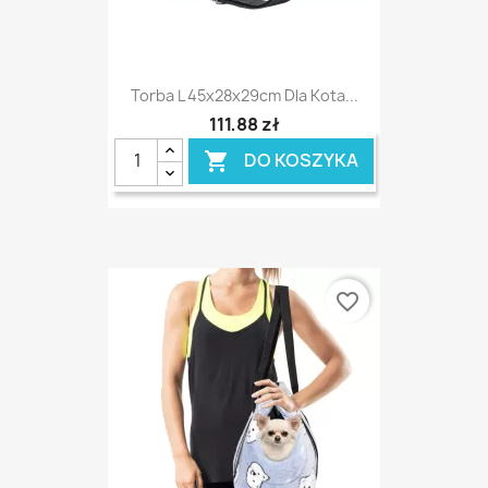
Torba L 45x28x29cm Dla Kota...
111,88 zł
DO KOSZYKA

favorite_border