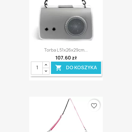
Torba L 51x26x29cm...
107,60 zł
DO KOSZYKA

favorite_border