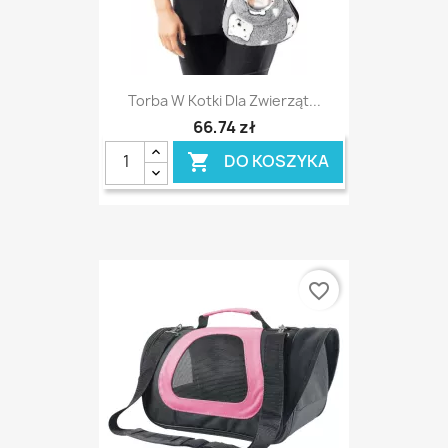
Torba W Kotki Dla Zwierząt...
66,74 zł
DO KOSZYKA

favorite_border