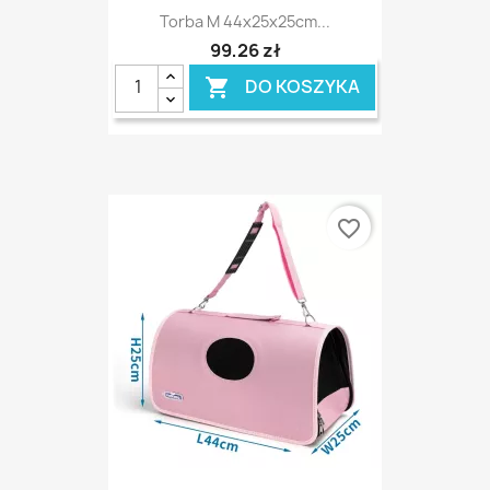
Torba M 44x25x25cm...
99,26 zł
DO KOSZYKA

favorite_border