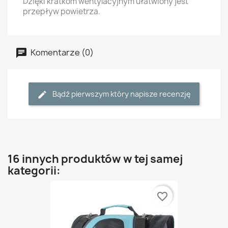
Dzięki kratkom wentylacyjnym ułatwiony jest
przepływ powietrza.
Komentarze (0)
Bądź pierwszym który napisze recenzję
16 innych produktów w tej samej
kategorii:
favorite_border