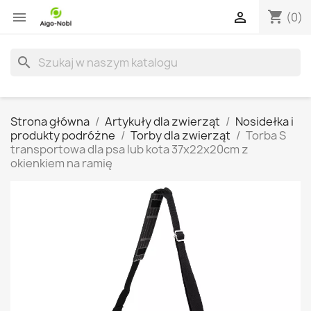
shopping_cart


(0)
search
Strona główna
Artykuły dla zwierząt
Nosidełka i
produkty podróżne
Torby dla zwierząt
Torba S
transportowa dla psa lub kota 37x22x20cm z
okienkiem na ramię