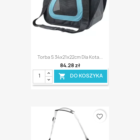
Torba S 34x21x22cm Dla Kota...
84,28 zł
DO KOSZYKA

favorite_border