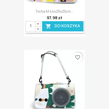
Torba M 44x25x25cm...
97,98 zł
DO KOSZYKA

favorite_border