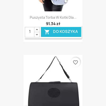
Puszysta Torba W Kotki Dla...
91,34 zł
DO KOSZYKA

favorite_border