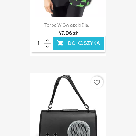
Torba W Gwiazdki Dla...
47,06 zł
DO KOSZYKA

favorite_border