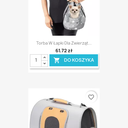
Torba W Łapki Dla Zwierząt...
61,72 zł
DO KOSZYKA

favorite_border