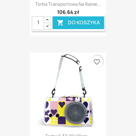
Torba Transportowa Na Ramie...
106,64 zł
DO KOSZYKA

favorite_border