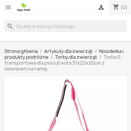
shopping_cart


(0)
search
Strona główna
Artykuły dla zwierząt
Nosidełka i
produkty podróżne
Torby dla zwierząt
Torba S
transportowa dla psa lub kota 37x22x20cm z
okienkiem na ramię