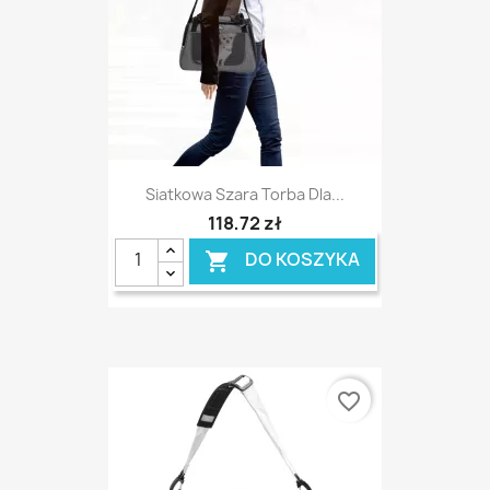
Siatkowa Szara Torba Dla...
118,72 zł
DO KOSZYKA

favorite_border