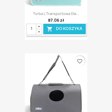
Torba L Transportowa Dla...
87,06 zł
DO KOSZYKA

favorite_border