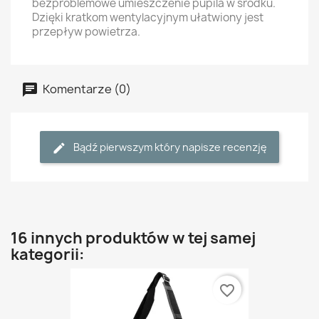
bezproblemowe umieszczenie pupila w środku.
Dzięki kratkom wentylacyjnym ułatwiony jest
przepływ powietrza.
Komentarze (0)
Bądź pierwszym który napisze recenzję
16 innych produktów w tej samej
kategorii:
favorite_border