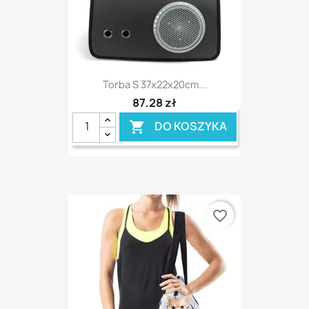
Torba S 37x22x20cm...
87,28 zł
DO KOSZYKA

favorite_border