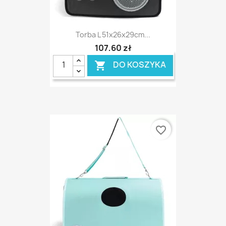
Torba L 51x26x29cm...
107,60 zł
DO KOSZYKA

favorite_border