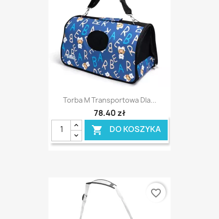
Torba M Transportowa Dla...
78,40 zł
DO KOSZYKA

favorite_border