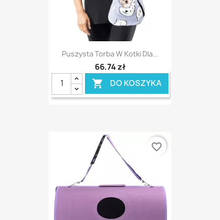
Puszysta Torba W Kotki Dla...
66,74 zł
DO KOSZYKA

favorite_border