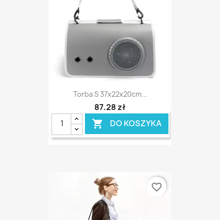
Torba S 37x22x20cm...
87,28 zł
DO KOSZYKA

favorite_border