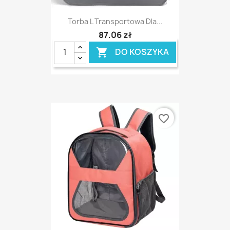
Torba L Transportowa Dla...
87,06 zł
DO KOSZYKA

favorite_border