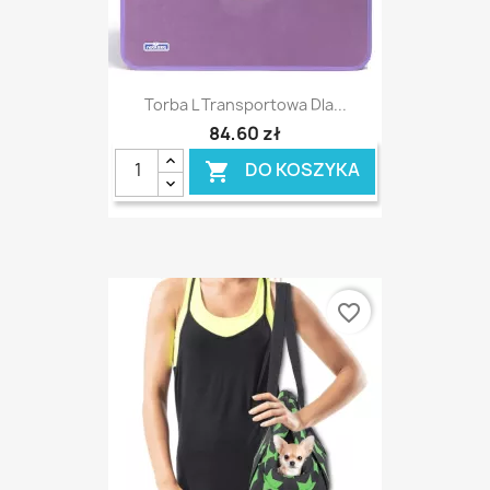
Torba L Transportowa Dla...
84,60 zł
DO KOSZYKA

favorite_border