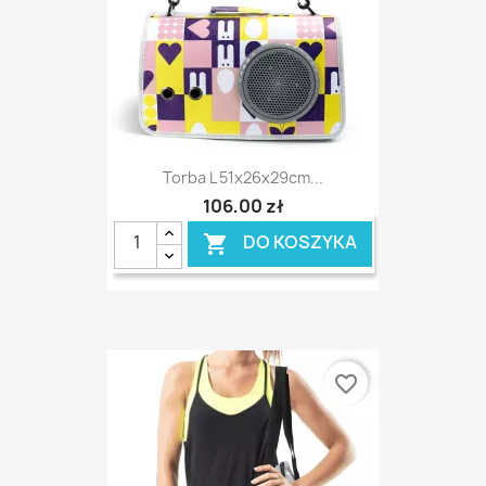
Torba L 51x26x29cm...
106,00 zł
DO KOSZYKA

favorite_border