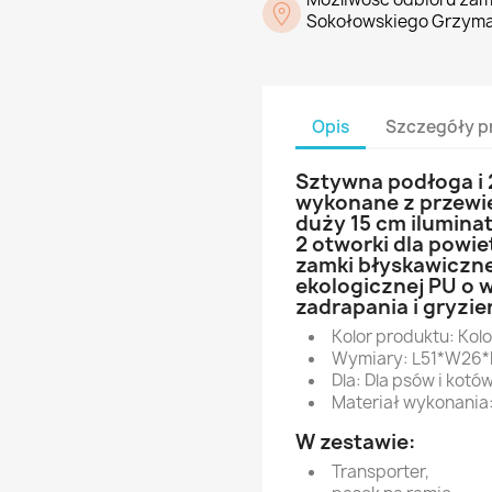
Sokołowskiego Grzyma
Opis
Szczegóły p
Sztywna podłoga i 
wykonane z przewiew
duży 15 cm iluminat
2 otworki dla powie
zamki błyskawiczne
ekologicznej PU o
zadrapania i gryzie
Kolor produktu: Kol
Wymiary: L51*W26
Dla: Dla psów i kotó
Materiał wykonania
W zestawie:
Transporter,