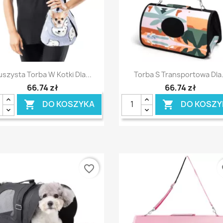
Szybki podgląd
Szybki podgląd


uszysta Torba W Kotki Dla...
Torba S Transportowa Dla.
66,74 zł
66,74 zł
DO KOSZYKA
DO KOSZY


favorite_border
fa