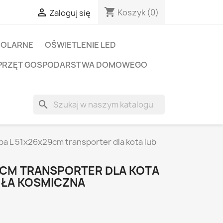
shopping_cart

Koszyk
(0)
Zaloguj się
SOLARNE
OŚWIETLENIE LED
PRZĘT GOSPODARSTWA DOMOWEGO
search
ba L 51x26x29cm transporter dla kota lub
9CM TRANSPORTER DLA KOTA
UŁA KOSMICZNA