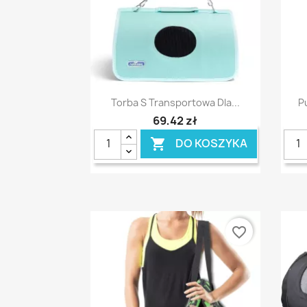
Szybki podgląd

Torba S Transportowa Dla...
P
69,42 zł
DO KOSZYKA

favorite_border