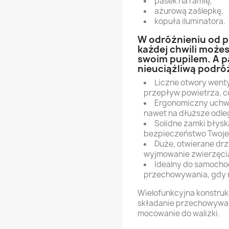
pasek na ramię,
ażurową zaślepkę,
kopuła iluminatora.
W odróżnieniu od p
każdej chwili może
swoim pupilem. A p
nieuciążliwą podró
Liczne otwory went
przepływ powietrza, c
Ergonomiczny uchw
nawet na dłuższe odle
Solidne zamki błysk
bezpieczeństwo Twojeg
Duże, otwierane drz
wyjmowanie zwierzęci
Idealny do samocho
przechowywania, gdy n
Wielofunkcyjna konstruk
składanie przechowywani
mocowanie do walizki.