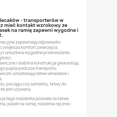
lecaków - transporterów w
sz mieć kontakt wzrokowy ze
asek na ramię zapewni wygodne i
ż.
ylacyjne zapewniają odpowiedni
o zwiększa komfort zwierzęcia.
yt umożliwia wygodne przenoszenie,
głości.
awiczne i stabilna konstrukcja gwarantują
o pupila podczas transportu.
wiczki umożliwiają łatwe wkładanie i
a.
du, pociągu czy samolotu, łatwy do
ie jest używany.
cja tego nosidełka pozwala na łatwe
a, pasek na ramię, noszenie ręczne i