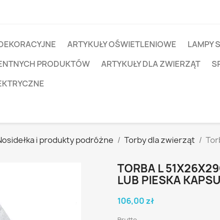
 DEKORACYJNE
ARTYKUŁY OŚWIETLENIOWE
LAMPY 
IGENTNYCH PRODUKTÓW
ARTYKUŁY DLA ZWIERZĄT
S
EKTRYCZNE
Nosidełka i produkty podróżne
Torby dla zwierząt
Tor
TORBA L 51X26X2
LUB PIESKA KAPS
106,00 zł