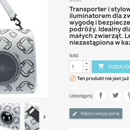
Brutto
Transporter i stylo
iluminatorem dla z
wygodę i bezpiecz
podróży. Idealny dl
małych zwierząt. Le
niezastąpiona w każ
Ilość

DODAJ D

Ten produkt nie jest ju
Udostępnij
Napisz swoją opinię
