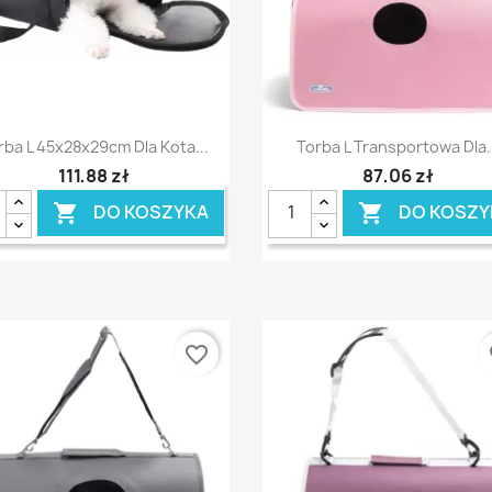
Szybki podgląd
Szybki podgląd


rba L 45x28x29cm Dla Kota...
Torba L Transportowa Dla.
111,88 zł
87,06 zł
DO KOSZYKA
DO KOSZY


favorite_border
fa