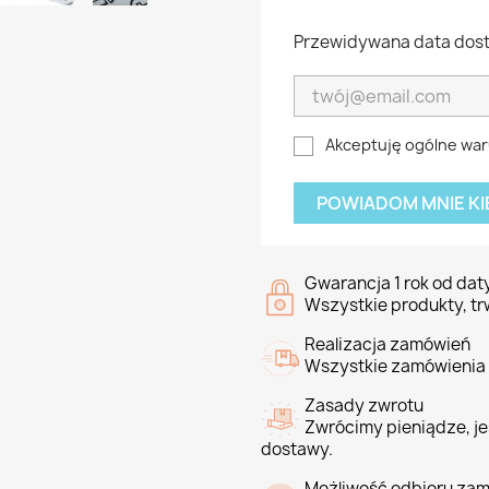
Przewidywana data dost
Akceptuję ogólne waru
POWIADOM MNIE KI
Gwarancja 1 rok od da
Wszystkie produkty, tr
Realizacja zamówień
Wszystkie zamówienia 
Zasady zwrotu
Zwrócimy pieniądze, jeś
dostawy.
Możliwość odbioru zam