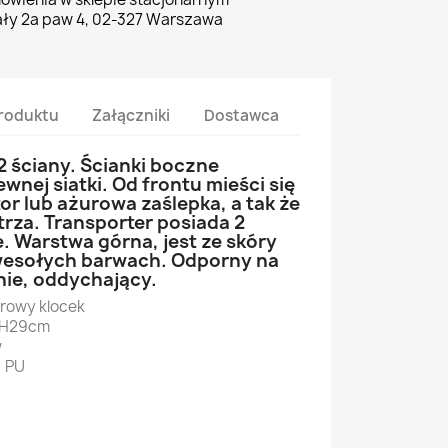
ły 2a paw 4, 02-327 Warszawa
roduktu
Załączniki
Dostawca
2 ściany. Ścianki boczne
nej siatki. Od frontu mieści się
or lub ażurowa zaślepka, a tak że
trza. Transporter posiada 2
. Warstwa górna, jest ze skóry
 wesołych barwach. Odporny na
nie, oddychający.
orowy klocek
*H29cm
w
: PU