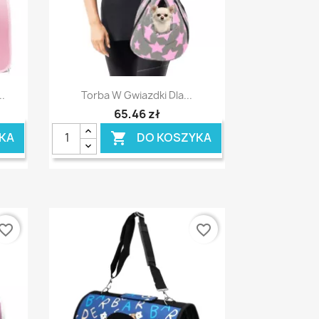
Szybki podgląd

..
Torba W Gwiazdki Dla...
65,46 zł
KA
DO KOSZYKA

vorite_border
favorite_border