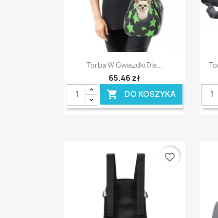
Szybki podgląd

Torba W Gwiazdki Dla...
To
65,46 zł
DO KOSZYKA

favorite_border