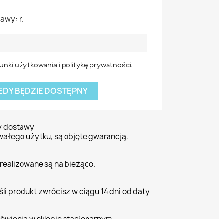
awy: r.
nki użytkowania i politykę prywatności.
EDY BĘDZIE DOSTĘPNY
ty dostawy
wałego użytku, są objęte gwarancją.
realizowane są na bieżąco.
li produkt zwrócisz w ciągu 14 dni od daty
ówienia w sklepie stacjonarnym