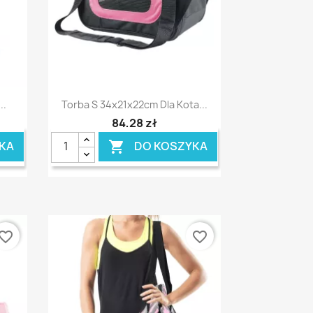
Szybki podgląd

..
Torba S 34x21x22cm Dla Kota...
84,28 zł
KA
DO KOSZYKA

vorite_border
favorite_border