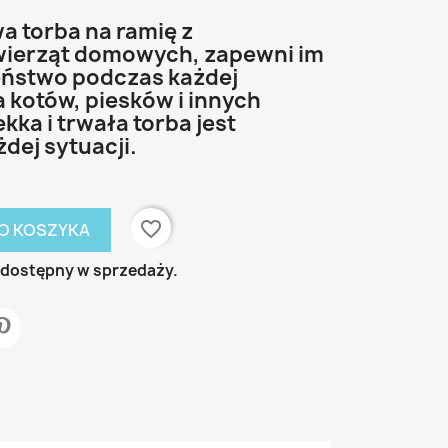
wa torba na ramię z
wierząt domowych, zapewni im
eństwo podczas każdej
a kotów, piesków i innych
kka i trwała torba jest
dej sytuacji.
favorite_border
O KOSZYKA
ż dostępny w sprzedaży.