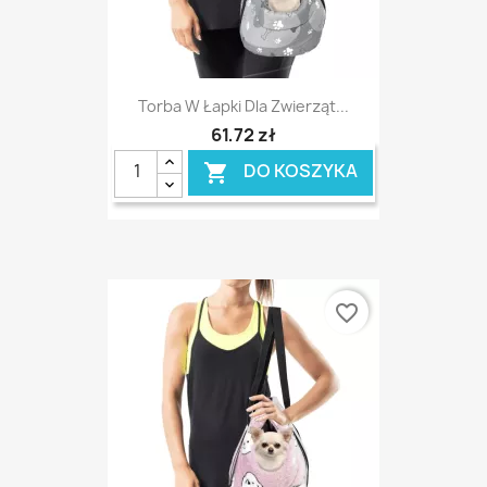
Torba W Łapki Dla Zwierząt...
61,72 zł
DO KOSZYKA

favorite_border