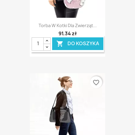
Torba W Kotki Dla Zwierząt...
91,34 zł
DO KOSZYKA

favorite_border