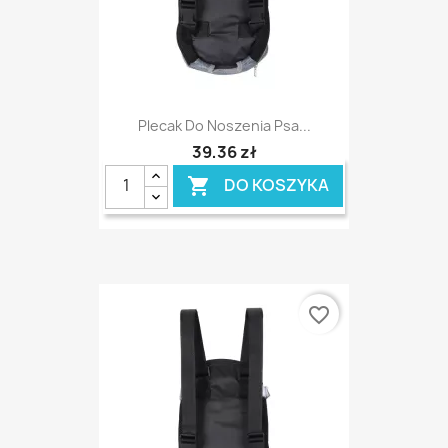
Plecak Do Noszenia Psa...
39,36 zł
DO KOSZYKA

favorite_border