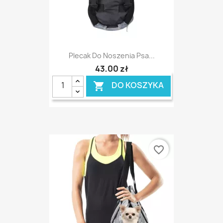
Plecak Do Noszenia Psa...
43,00 zł
DO KOSZYKA

favorite_border