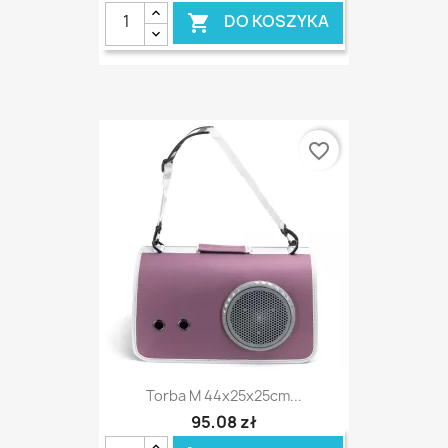
DO KOSZYKA

favorite_border
Torba M 44x25x25cm...
95,08 zł