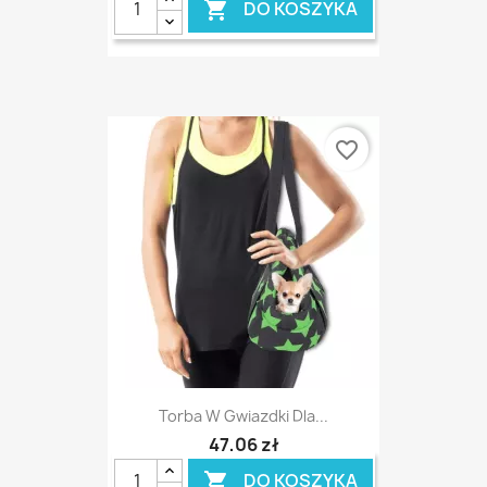
DO KOSZYKA

favorite_border
Torba W Gwiazdki Dla...
47,06 zł
DO KOSZYKA
