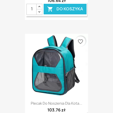
106,64 zł
DO KOSZYKA

favorite_border
Plecak Do Noszenia Dla Kota...
103,76 zł