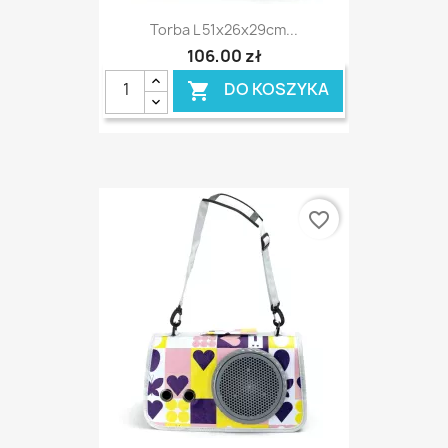
Torba L 51x26x29cm...
106,00 zł
DO KOSZYKA

favorite_border