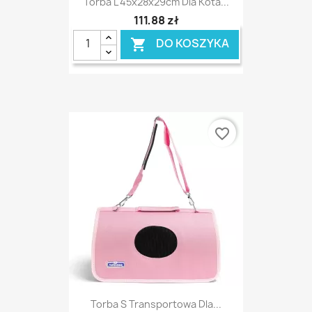
Torba L 45x28x29cm Dla Kota...
111,88 zł
DO KOSZYKA

favorite_border
Torba S Transportowa Dla...