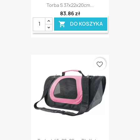
Torba S 37x22x20cm...
83,86 zł
DO KOSZYKA

favorite_border