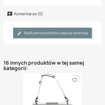
Komentarze (0)
Bądź pierwszym który napisze recenzję
16 innych produktów w tej samej
kategorii:
favorite_border