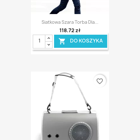
Siatkowa Szara Torba Dla...
118,72 zł
DO KOSZYKA

favorite_border