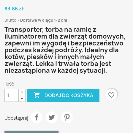
83,86 zł
Brutto
Dostawa w ciągu 1-2 dni
Transporter, torba na ramię z
iluminatorem dla zwierząt domowych,
zapewni im wygodę i bezpieczeństwo
podczas każdej podróży. Idealny dla
kotów, piesków i innych małych
zwierząt. Lekka i trwała torba jest
niezastąpiona w każdej sytuacji.
Ilość

favorite_border
DODAJ DO KOSZYKA
Udostępnij