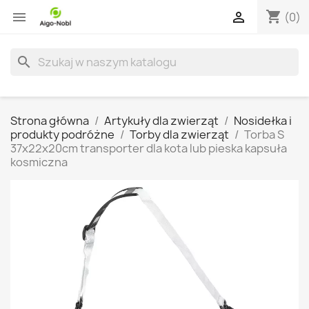
shopping_cart


(0)
search
Strona główna
Artykuły dla zwierząt
Nosidełka i
produkty podróżne
Torby dla zwierząt
Torba S
37x22x20cm transporter dla kota lub pieska kapsuła
kosmiczna