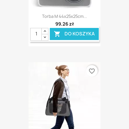
Torba M 44x25x25cm...
99,26 zł
DO KOSZYKA

favorite_border