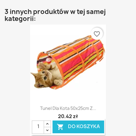
3 innych produktów w tej samej
kategorii:
favorite_border
Tunel Dla Kota 50x25cm Z...
20,42 zł
DO KOSZYKA
