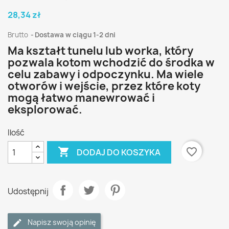
28,34 zł
Brutto
Dostawa w ciągu 1-2 dni
Ma kształt tunelu lub worka, który
pozwala kotom wchodzić do środka w
celu zabawy i odpoczynku. Ma wiele
otworów i wejście, przez które koty
mogą łatwo manewrować i
eksplorować.
Ilość

favorite_border
DODAJ DO KOSZYKA
Udostępnij
Napisz swoją opinię