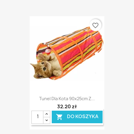
favorite_border
Tunel Dla Kota 90x25cm Z...
32,20 zł
DO KOSZYKA
