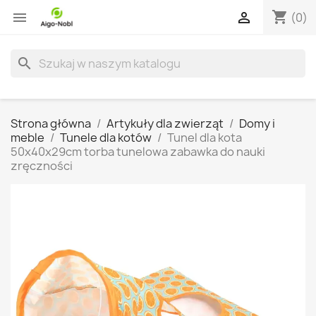
shopping_cart


(0)
search
Strona główna
Artykuły dla zwierząt
Domy i
meble
Tunele dla kotów
Tunel dla kota
50x40x29cm torba tunelowa zabawka do nauki
zręczności