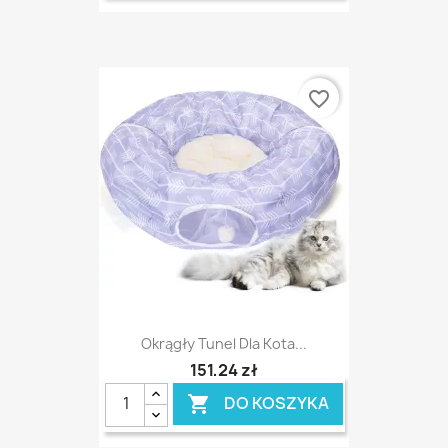
favorite_border
Okrągły Tunel Dla Kota...
151,24 zł
DO KOSZYKA
