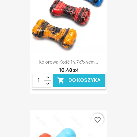
Kolorowa Kość 14.7x7x4cm...
10,48 zł
DO KOSZYKA

favorite_border