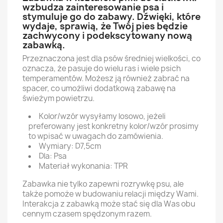
wzbudza zainteresowanie psa i
stymuluje go do zabawy. Dźwięki, które
wydaje, sprawią, że Twój pies będzie
zachwycony i podekscytowany nową
zabawką.
Przeznaczona jest dla psów średniej wielkości, co
oznacza, że pasuje do wielu ras i wiele psich
temperamentów. Możesz ją również zabrać na
spacer, co umożliwi dodatkową zabawę na
świeżym powietrzu.
Kolor/wzór wysyłamy losowo, jeżeli
preferowany jest konkretny kolor/wzór prosimy
to wpisać w uwagach do zamówienia.
Wymiary: D7,5cm
Dla: Psa
Materiał wykonania: TPR
Zabawka nie tylko zapewni rozrywkę psu, ale
także pomoże w budowaniu relacji między Wami.
Interakcja z zabawką może stać się dla Was obu
cennym czasem spędzonym razem.