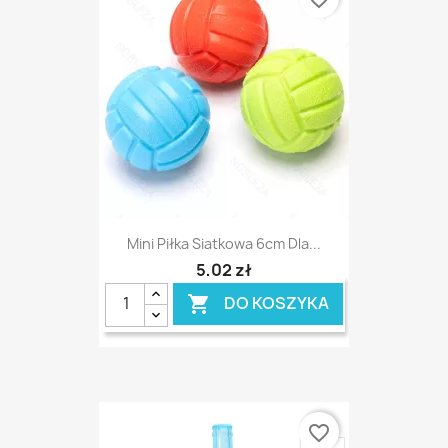
Mini Piłka Siatkowa 6cm Dla...
5,02 zł
DO KOSZYKA

favorite_border