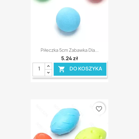
Piłeczka 5cm Zabawka Dla...
5,24 zł
DO KOSZYKA

favorite_border