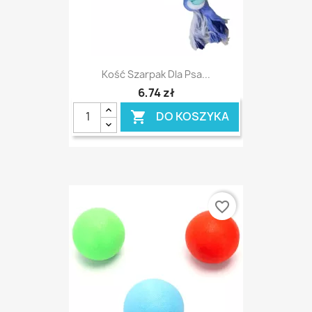
Kość Szarpak Dla Psa...
6,74 zł
DO KOSZYKA

favorite_border