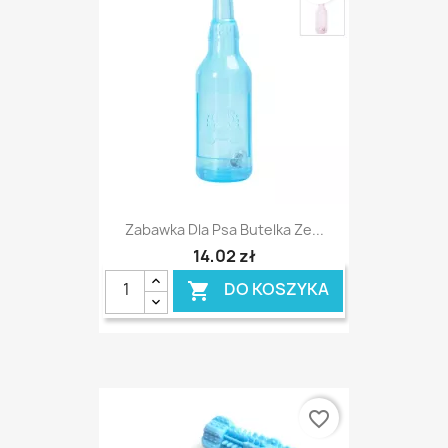
Zabawka Dla Psa Butelka Ze...
14,02 zł
DO KOSZYKA

favorite_border