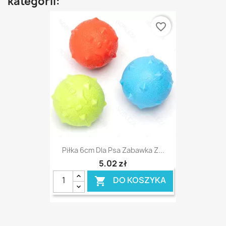
kategorii:
favorite_border
Piłka 6cm Dla Psa Zabawka Z...
5,02 zł
DO KOSZYKA
