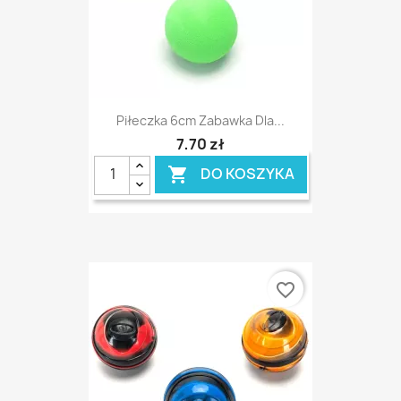
Piłeczka 6cm Zabawka Dla...
7,70 zł
DO KOSZYKA

favorite_border