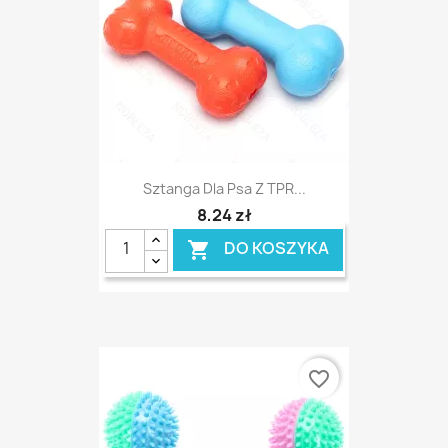
Sztanga Dla Psa Z TPR...
8,24 zł
DO KOSZYKA

favorite_border