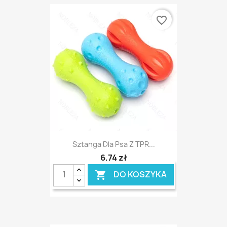
favorite_border
Sztanga Dla Psa Z TPR...
6,74 zł
DO KOSZYKA
