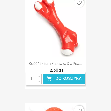
favorite_border
Kość 13x5cm Zabawka Dla Psa...
12,30 zł
DO KOSZYKA

favorite_border