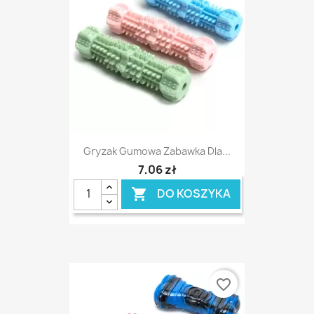
Gryzak Gumowa Zabawka Dla...
7,06 zł
DO KOSZYKA

favorite_border