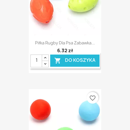
Piłka Rugby Dla Psa Zabawka...
6,32 zł
DO KOSZYKA

favorite_border