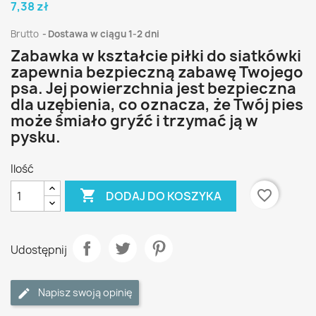
7,38 zł
Brutto
Dostawa w ciągu 1-2 dni
Zabawka w kształcie piłki do siatkówki
zapewnia bezpieczną zabawę Twojego
psa. Jej powierzchnia jest bezpieczna
dla uzębienia, co oznacza, że Twój pies
może śmiało gryźć i trzymać ją w
pysku.
Ilość

favorite_border
DODAJ DO KOSZYKA
Udostępnij
Napisz swoją opinię