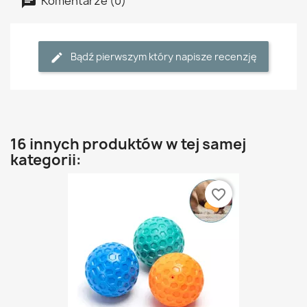
Komentarze (0)
Bądź pierwszym który napisze recenzję
16 innych produktów w tej samej
kategorii:
favorite_border