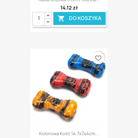
14,12 zł
DO KOSZYKA

favorite_border
Kolorowa Kość 14.7x7x4cm...