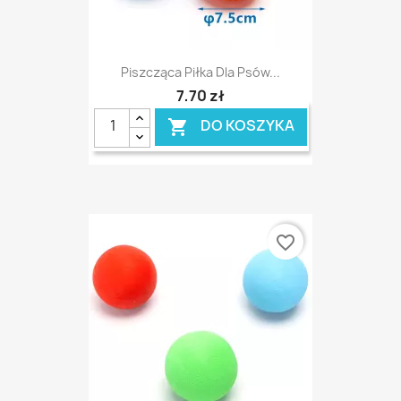
Piszcząca Piłka Dla Psów...
7,70 zł
DO KOSZYKA

favorite_border