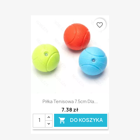
favorite_border
Piłka Tenisowa 7.5cm Dla...
7,38 zł
DO KOSZYKA
