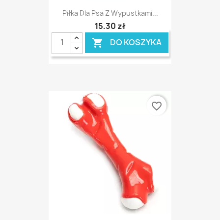
Piłka Dla Psa Z Wypustkami...
15,30 zł
DO KOSZYKA

favorite_border