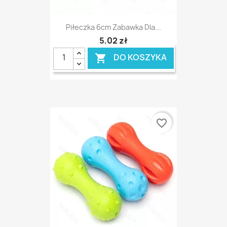
Piłeczka 6cm Zabawka Dla...
5,02 zł
DO KOSZYKA

favorite_border