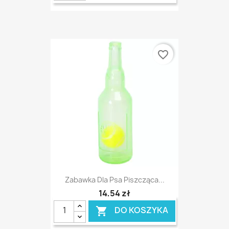
favorite_border
Zabawka Dla Psa Piszcząca...
14,54 zł
DO KOSZYKA
