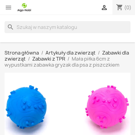
shopping_cart


(0)
search
Strona główna
Artykuły dla zwierząt
Zabawki dla
zwierząt
Zabawki z TPR
Mała piłka 6cm z
wypustkami zabawka gryzak dla psa z piszczkiem