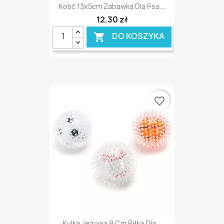
Kość 13x5cm Zabawka Dla Psa...
12,30 zł
DO KOSZYKA

favorite_border
Kulka Jeżowa 9 Cm Piłka Dla...