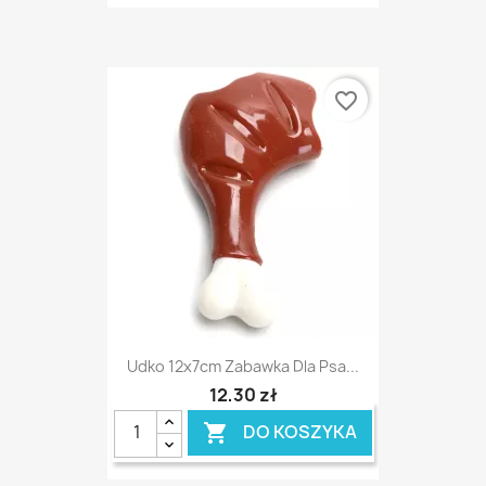
favorite_border
Udko 12x7cm Zabawka Dla Psa...
12,30 zł
DO KOSZYKA
