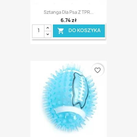
Sztanga Dla Psa Z TPR...
6,74 zł
DO KOSZYKA

favorite_border