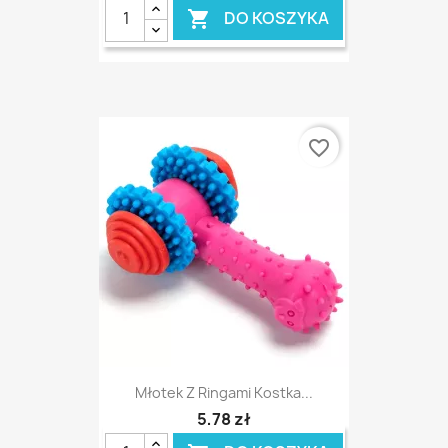
DO KOSZYKA

favorite_border
Młotek Z Ringami Kostka...
5,78 zł