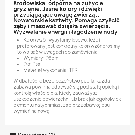
środowiska, odporna na zużycie i
gryzienie. Jasne kolory i dźwięki
przyciągające uwagę zwierząt.
Nowatorskie kształty. Pomaga czyścić
zęby i masować dziąsła zwierzęcia.
Wyzwalanie energii i łagodzenie nudy.
Kolor/wzór wysyłamy losowo, jeżeli
preferowany jest konkretny kolor/wzór prosimy
to wpisać w uwagach do zamówienia
Wymiary: D6cm
Dla: Psa
Materiał wykonania: TPR
W dbałości o bezpieczeństwo pupila, każda
zabawa powinna odbywać się pod stałą opieką i
kontrolą właściciela. Kiedy zauważysz
uszkodzenie powierzchni lub brak jakiegokolwiek
elementu natychmiast zabierz zabawkę psu i
wymień na nową.