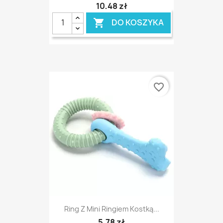
10,48 zł
DO KOSZYKA

favorite_border
Ring Z Mini Ringiem Kostką...
5,78 zł