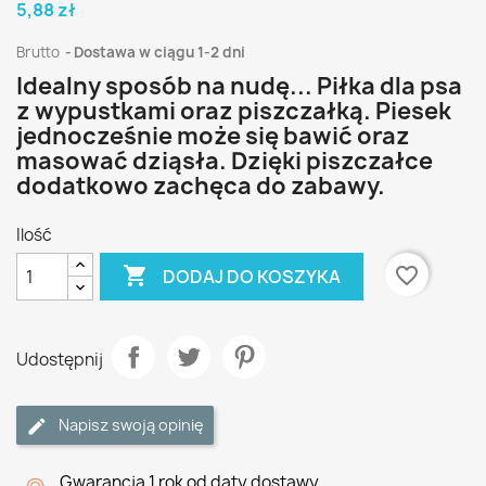
5,88 zł
Brutto
Dostawa w ciągu 1-2 dni
Idealny sposób na nudę... Piłka dla psa
z wypustkami oraz piszczałką. Piesek
jednocześnie może się bawić oraz
masować dziąsła. Dzięki piszczałce
dodatkowo zachęca do zabawy.
Ilość

favorite_border
DODAJ DO KOSZYKA
Udostępnij
Napisz swoją opinię
Gwarancja 1 rok od daty dostawy