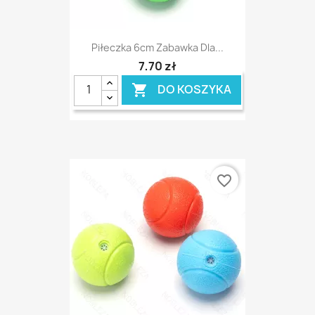
Piłeczka 6cm Zabawka Dla...
7,70 zł
DO KOSZYKA

favorite_border