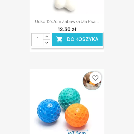
Udko 12x7cm Zabawka Dla Psa...
12,30 zł
DO KOSZYKA

favorite_border