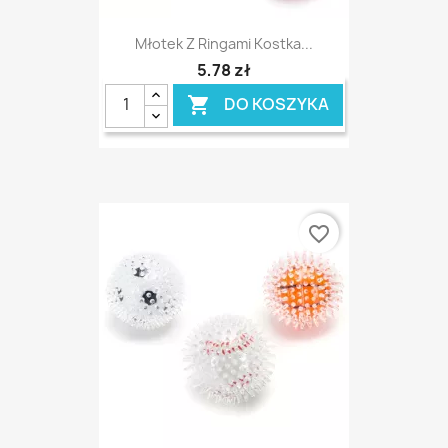
Młotek Z Ringami Kostka...
5,78 zł
DO KOSZYKA

favorite_border