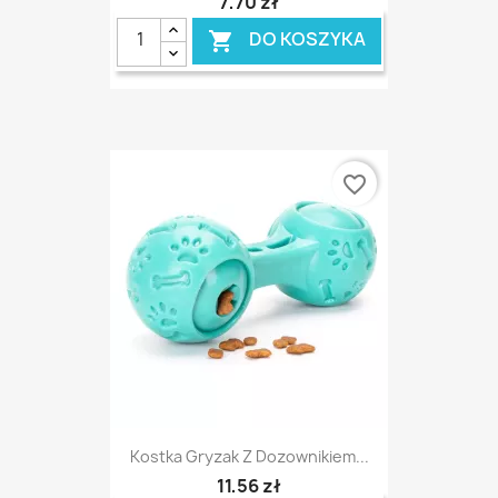
7,70 zł
DO KOSZYKA

favorite_border
Kostka Gryzak Z Dozownikiem...
11,56 zł