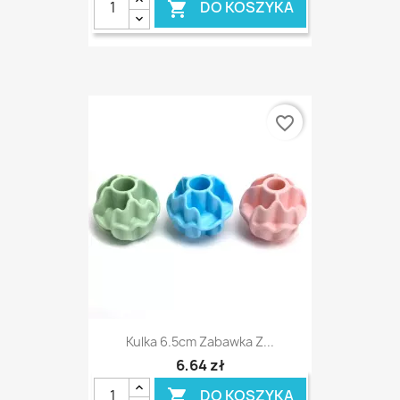
DO KOSZYKA

favorite_border
Kulka 6.5cm Zabawka Z...
6,64 zł
DO KOSZYKA
