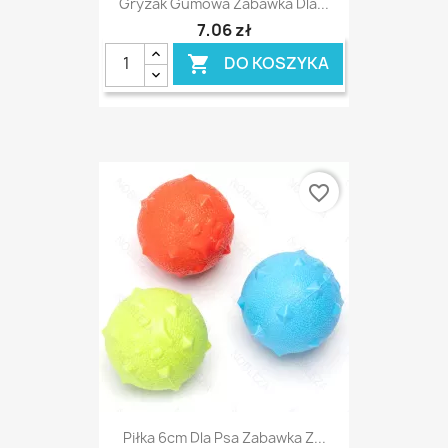
Gryzak Gumowa Zabawka Dla...
7,06 zł
DO KOSZYKA

favorite_border
Piłka 6cm Dla Psa Zabawka Z...