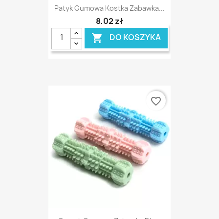
Patyk Gumowa Kostka Zabawka...
8,02 zł
DO KOSZYKA

favorite_border