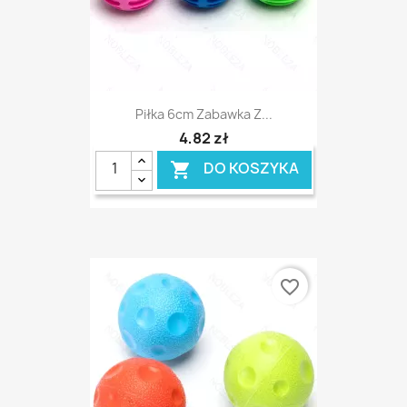
Piłka 6cm Zabawka Z...
4,82 zł
DO KOSZYKA

favorite_border