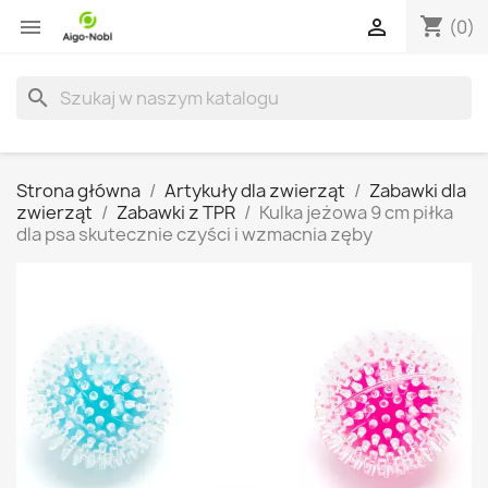
shopping_cart


(0)
search
Strona główna
Artykuły dla zwierząt
Zabawki dla
zwierząt
Zabawki z TPR
Kulka jeżowa 9 cm piłka
dla psa skutecznie czyści i wzmacnia zęby