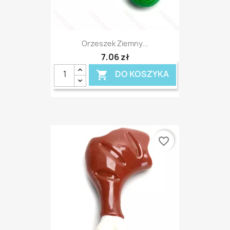
Orzeszek Ziemny...
7,06 zł
DO KOSZYKA

favorite_border