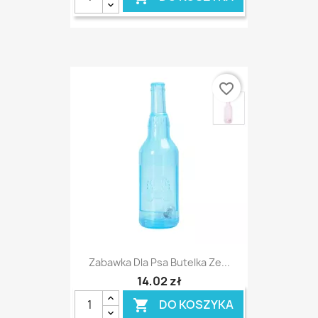
favorite_border
Zabawka Dla Psa Butelka Ze...
14,02 zł
DO KOSZYKA
