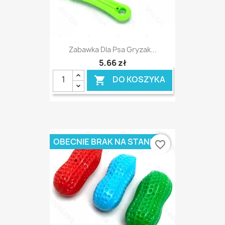
Zabawka Dla Psa Gryzak...
5,66 zł
DO KOSZYKA

OBECNIE BRAK NA STANIE
favorite_border