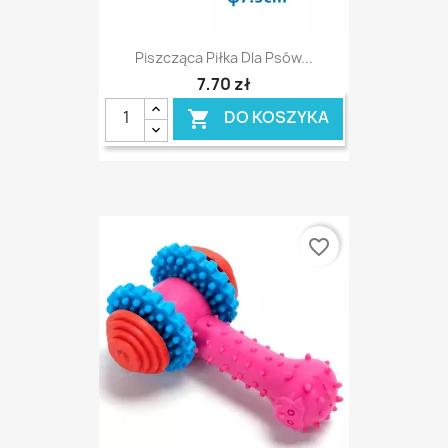
Piszcząca Piłka Dla Psów...
7,70 zł
DO KOSZYKA

favorite_border