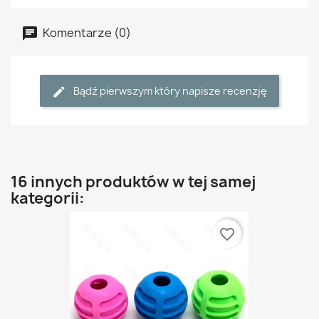
Komentarze (0)
Bądź pierwszym który napisze recenzję
16 innych produktów w tej samej
kategorii:
favorite_border