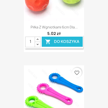
Piłka Z Wgniotkami 6cm Dla...
5,02 zł
DO KOSZYKA

favorite_border