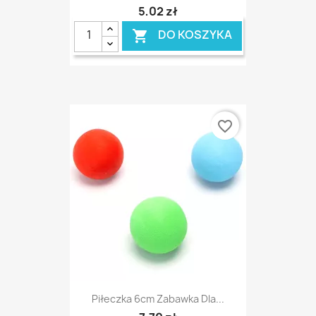
5,02 zł
DO KOSZYKA

favorite_border
Piłeczka 6cm Zabawka Dla...