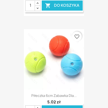
DO KOSZYKA

favorite_border
Piłeczka 6cm Zabawka Dla...
5,02 zł