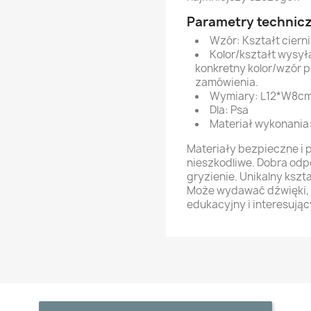
Parametry technic
Wzór: Kształt cierni
Kolor/kształt wysył
konkretny kolor/wzór 
zamówienia.
Wymiary: L12*W8c
Dla: Psa
Materiał wykonania
Materiały bezpieczne i p
nieszkodliwe. Dobra odp
gryzienie. Unikalny kszt
Może wydawać dźwięki, 
edukacyjny i interesując