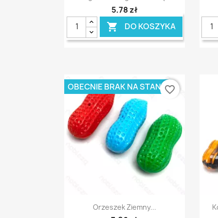
5,78 zł
DO KOSZYKA

OBECNIE BRAK NA STANIE
favorite_border
Szybki podgląd

Orzeszek Ziemny...
K