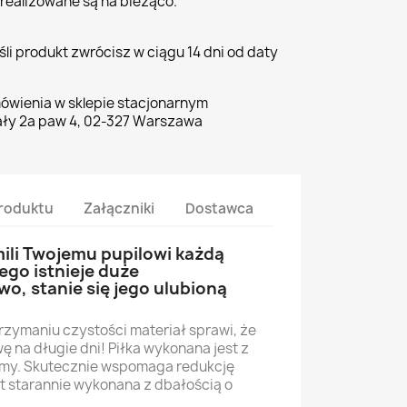
realizowane są na bieżąco.
li produkt zwrócisz w ciągu 14 dni od daty
ówienia w sklepie stacjonarnym
ły 2a paw 4, 02-327 Warszawa
roduktu
Załączniki
Dostawca
li Twojemu pupilowi każdą
ego istnieje duże
, stanie się jego ulubioną
rzymaniu czystości materiał sprawi, że
na długie dni! Piłka wykonana jest z
gumy. Skutecznie wspomaga redukcję
t starannie wykonana z dbałością o