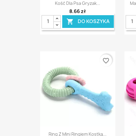
Szybki podgląd

Kość Dla Psa Gryzak...
Ma
8,66 zł
DO KOSZYKA

favorite_border
Szybki podgląd

Ring Z Mini Ringiem Kostką...