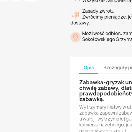
Wszystkie zamówienia 
Zasady zwrotu
Zwrócimy pieniądze, jeś
dostawy.
Możliwość odbioru zam
Sokołowskiego Grzyma
Opis
Szczegóły p
Zabawka-gryzak umi
chwilę zabawy, dlat
prawdopodobieństwo
zabawką.
Wytrzymały i łatwy w ut
zabawka zapewni zabawę 
trwałej i wytrzymałej 
kamienia nazębnego, jes
najmniejszy szczegół.