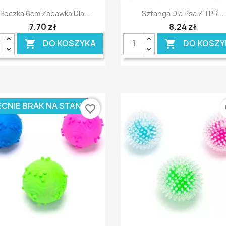
Szybki podgląd
Szybki podgląd


iłeczka 6cm Zabawka Dla...
Sztanga Dla Psa Z TPR...
7,70 zł
8,24 zł
DO KOSZYKA
DO KOSZY


CNIE BRAK NA STANIE
favorite_border
fa