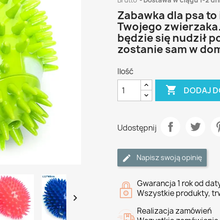
Brutto
Dostawa w ciągu 1-2 dn
Zabawka dla psa to
Twojego zwierzaka. 
będzie się nudził 
zostanie sam w do
Ilość

DODAJ D
Udostępnij
Napisz swoją opinię
Gwarancja 1 rok od da
Wszystkie produkty, tr

Realizacja zamówień