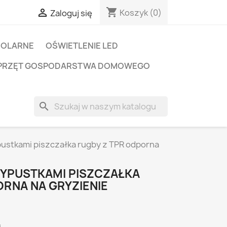
shopping_cart

Koszyk
(0)
Zaloguj się
SOLARNE
OŚWIETLENIE LED
PRZĘT GOSPODARSTWA DOMOWEGO
search
ypustkami piszczałka rugby z TPR odporna
 WYPUSTKAMI PISZCZAŁKA
ORNA NA GRYZIENIE