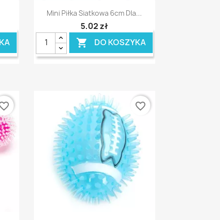
Szybki podgląd

Mini Piłka Siatkowa 6cm Dla...
5,02 zł
KA
DO KOSZYKA

vorite_border
favorite_border