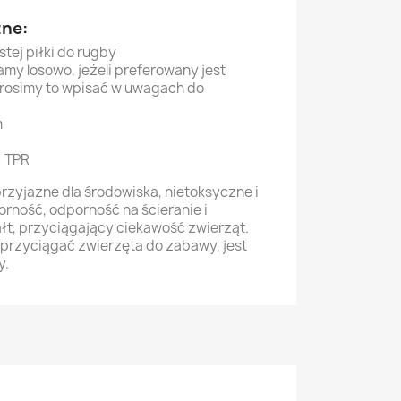
zne:
stej piłki do rugby
amy losowo, jeżeli preferowany jest
prosimy to wpisać w uwagach do
m
: TPR
rzyjazne dla środowiska, nietoksyczne i
orność, odporność na ścieranie i
ałt, przyciągający ciekawość zwierząt.
przyciągać zwierzęta do zabawy, jest
y.