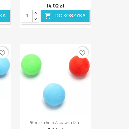
14,02 zł
KA
DO KOSZYKA

vorite_border
favorite_border
Szybki podgląd

..
Piłeczka 5cm Zabawka Dla...