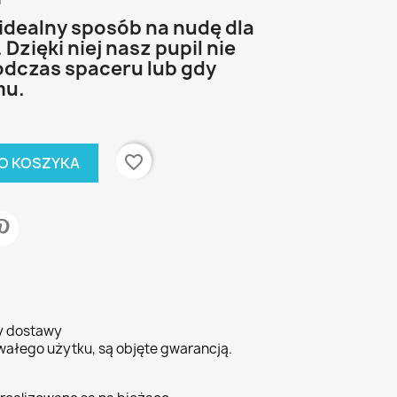
i
 idealny sposób na nudę dla
Dzięki niej nasz pupil nie
podczas spaceru lub gdy
mu.
favorite_border
O KOSZYKA
ty dostawy
wałego użytku, są objęte gwarancją.