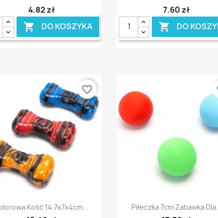
4,82 zł
7,60 zł
DO KOSZYKA
DO KOSZY


favorite_border
fa
Szybki podgląd
Szybki podgląd


olorowa Kość 14.7x7x4cm...
Piłeczka 7cm Zabawka Dla.