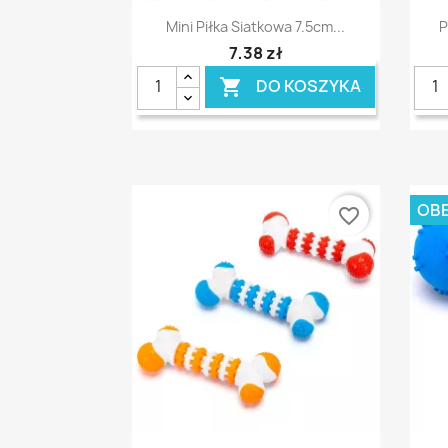
Szybki podgląd

Mini Piłka Siatkowa 7.5cm...
P
7,38 zł
DO KOSZYKA

OBE
favorite_border