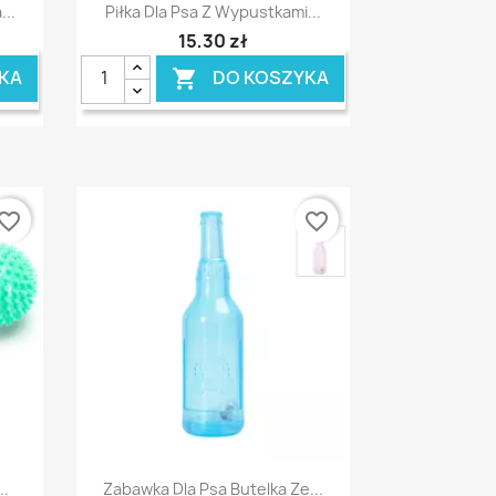
Szybki podgląd

...
Piłka Dla Psa Z Wypustkami...
15,30 zł
KA
DO KOSZYKA

vorite_border
favorite_border
Szybki podgląd

..
Zabawka Dla Psa Butelka Ze...