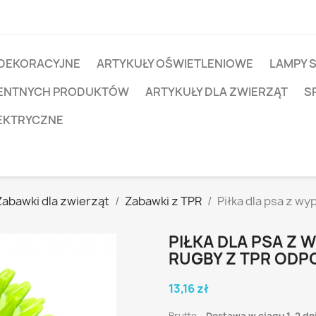
 DEKORACYJNE
ARTYKUŁY OŚWIETLENIOWE
LAMPY 
IGENTNYCH PRODUKTÓW
ARTYKUŁY DLA ZWIERZĄT
S
EKTRYCZNE
Zabawki dla zwierząt
Zabawki z TPR
Piłka dla psa z w
PIŁKA DLA PSA Z
RUGBY Z TPR ODP
13,16 zł