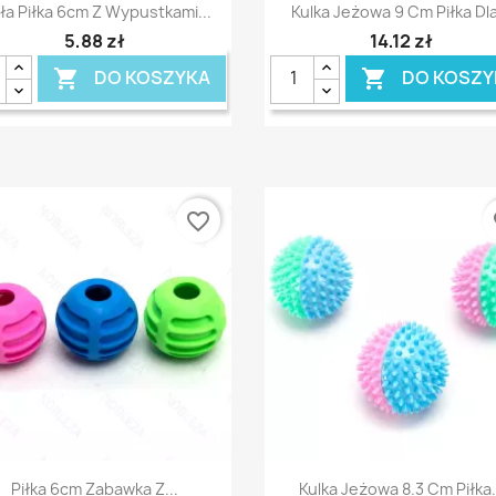
Szybki podgląd
Szybki podgląd


ła Piłka 6cm Z Wypustkami...
Kulka Jeżowa 9 Cm Piłka Dla
5,88 zł
14,12 zł
DO KOSZYKA
DO KOSZY


favorite_border
fa
Szybki podgląd
Szybki podgląd


Piłka 6cm Zabawka Z...
Kulka Jeżowa 8.3 Cm Piłka.