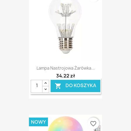
Lampa Nastrojowa Żarówka...
34,22 zł
DO KOSZYKA

NOWY
favorite_border