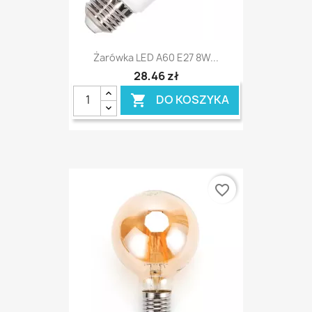
Żarówka LED A60 E27 8W...
28,46 zł
DO KOSZYKA

favorite_border