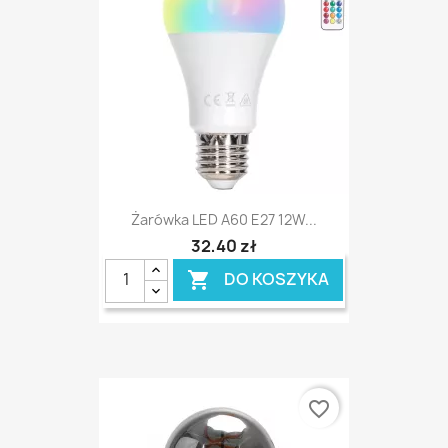
Żarówka LED A60 E27 12W...
32,40 zł
DO KOSZYKA

favorite_border