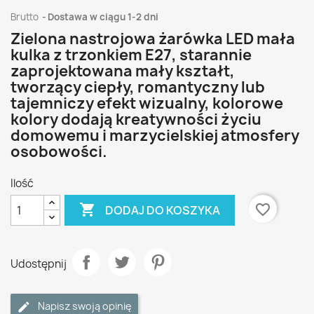
Brutto
Dostawa w ciągu 1-2 dni
Zielona nastrojowa żarówka LED mała
kulka z trzonkiem E27, starannie
zaprojektowana mały kształt,
tworzący ciepły, romantyczny lub
tajemniczy efekt wizualny, kolorowe
kolory dodają kreatywności życiu
domowemu i marzycielskiej atmosfery
osobowości.
Ilość

favorite_border
DODAJ DO KOSZYKA
Udostępnij
Napisz swoją opinię