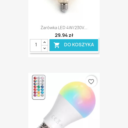
Żarówka LED 4W/230V...
29,94 zł
DO KOSZYKA

favorite_border