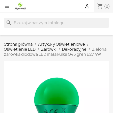
shopping_cart


(0)
search
Strona główna
Artykuły Oświetleniowe
Oświetlenie LED
Żarówki
Dekoracyjne
Zielona
żarówka diodowa LED mała kulka G45 gren E27 4W