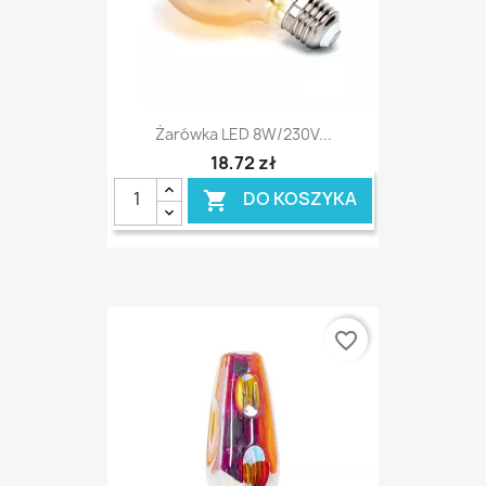
Żarówka LED 8W/230V...
18,72 zł
DO KOSZYKA

favorite_border