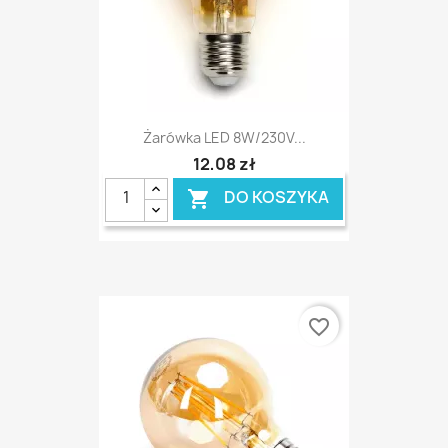
Żarówka LED 8W/230V...
12,08 zł
DO KOSZYKA

favorite_border