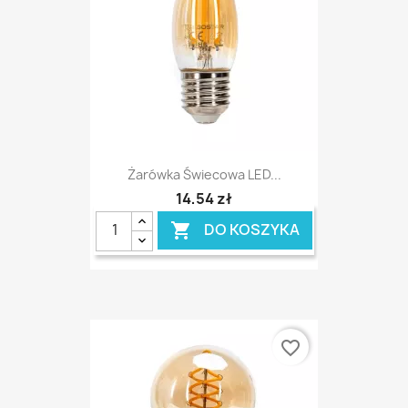
Żarówka Świecowa LED...
14,54 zł
DO KOSZYKA

favorite_border