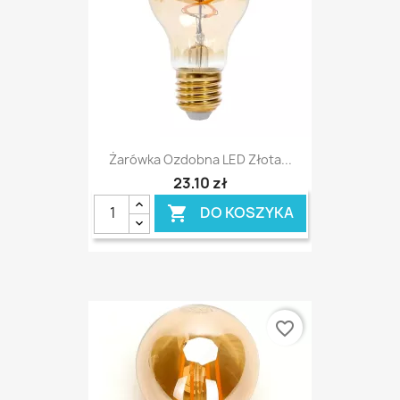
Żarówka Ozdobna LED Złota...
23,10 zł
DO KOSZYKA

favorite_border