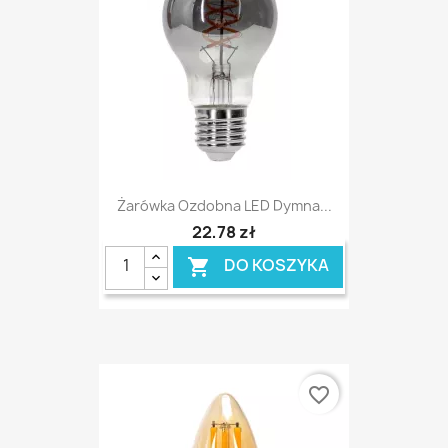
Żarówka Ozdobna LED Dymna...
22,78 zł
DO KOSZYKA

favorite_border