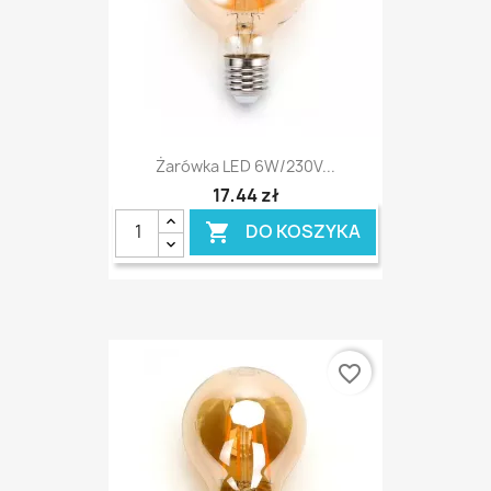
Żarówka LED 6W/230V...
17,44 zł
DO KOSZYKA

favorite_border