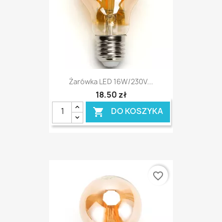
Żarówka LED 16W/230V...
18,50 zł
DO KOSZYKA

favorite_border