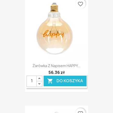
favorite_border
Żarówka Z Napisem HAPPY...
56,36 zł
DO KOSZYKA
