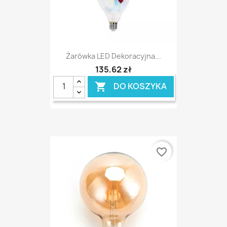
Żarówka LED Dekoracyjna...
135,62 zł
DO KOSZYKA

favorite_border