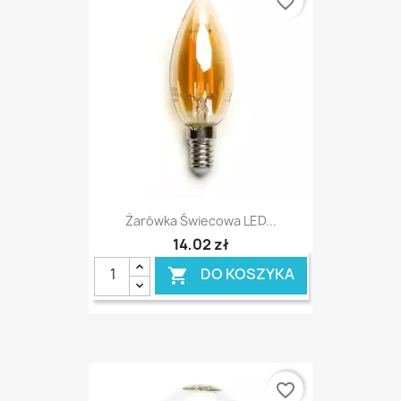
favorite_border
Żarówka Świecowa LED...
14,02 zł
DO KOSZYKA

favorite_border