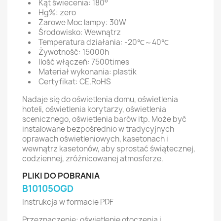
Kąt świecenia: 180°
Hg%: zero
Żarowe Moc lampy: 30W
Środowisko: Wewnątrz
Temperatura działania: -20℃～40℃
Żywotność: 15000h
Ilość włączeń: 7500times
Materiał wykonania: plastik
Certyfikat: CE,RoHS
Nadaje się do oświetlenia domu, oświetlenia
hoteli, oświetlenia korytarzy, oświetlenia
scenicznego, oświetlenia barów itp. Może być
instalowane bezpośrednio w tradycyjnych
oprawach oświetleniowych, kasetonach i
wewnątrz kasetonów, aby sprostać świątecznej,
codziennej, zróżnicowanej atmosferze.
PLIKI DO POBRANIA
B10105OGD
Instrukcja w formacie PDF
Przeznaczenie: oświetlenie otoczenia i