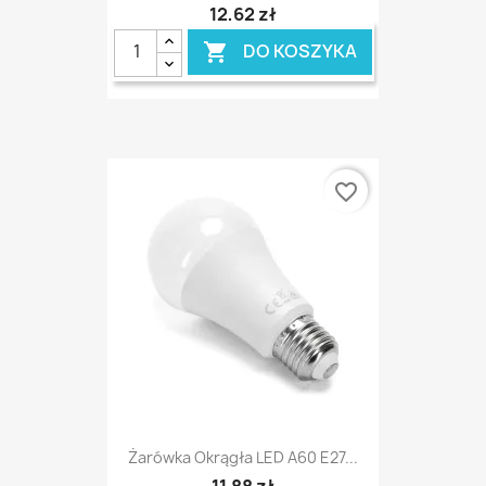
12,62 zł
DO KOSZYKA

favorite_border
Żarówka Okrągła LED A60 E27...
11,88 zł