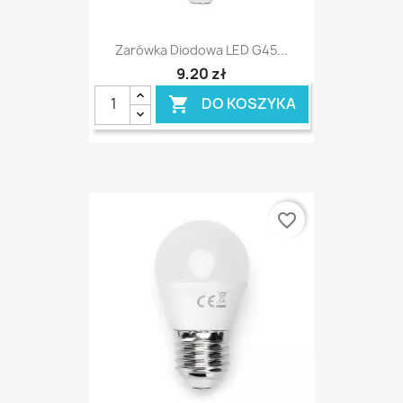
Zarówka Diodowa LED G45...
9,20 zł
DO KOSZYKA

favorite_border