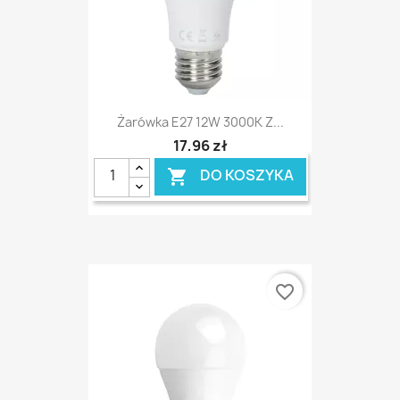
Żarówka E27 12W 3000K Z...
17,96 zł
DO KOSZYKA

favorite_border