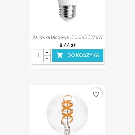
Zarówka Diodowa LED G45 E27 9W
8,44 zł
DO KOSZYKA

favorite_border