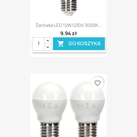
Żarówka LED 12W/230V 3000K...
9,94 zł
DO KOSZYKA

favorite_border