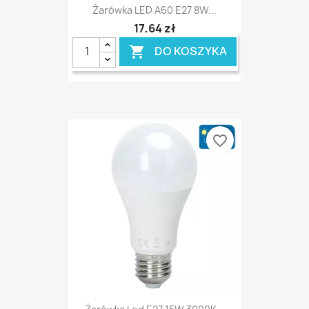
Żarówka LED A60 E27 8W...
17,64 zł
DO KOSZYKA

favorite_border