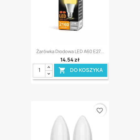
Żarówka Diodowa LED A60 E27...
14,54 zł
DO KOSZYKA

favorite_border