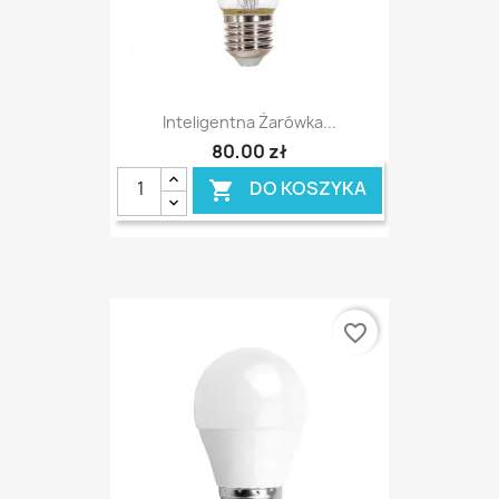
Inteligentna Żarówka...
80,00 zł
DO KOSZYKA

favorite_border