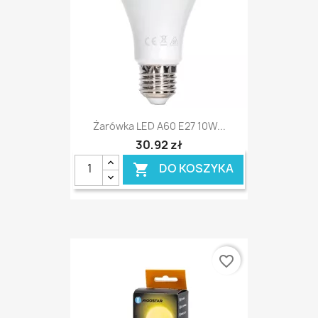
Żarówka LED A60 E27 10W...
30,92 zł
DO KOSZYKA

favorite_border