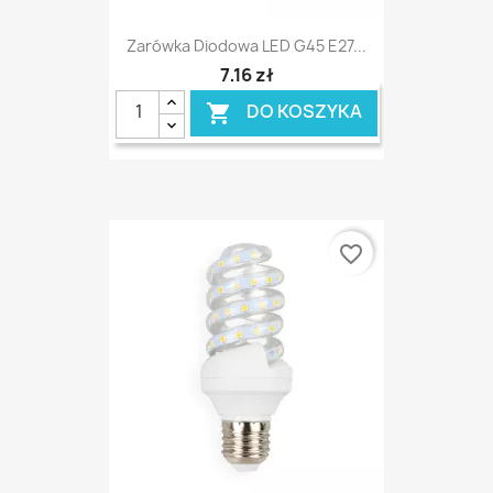
Zarówka Diodowa LED G45 E27...
7,16 zł
DO KOSZYKA

favorite_border