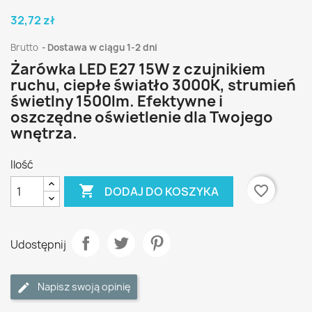
32,72 zł
Brutto
Dostawa w ciągu 1-2 dni
Żarówka LED E27 15W z czujnikiem
ruchu, ciepłe światło 3000K, strumień
świetlny 1500lm. Efektywne i
oszczędne oświetlenie dla Twojego
wnętrza.
Ilość

favorite_border
DODAJ DO KOSZYKA
Udostępnij
Napisz swoją opinię