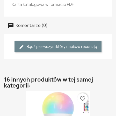
Karta katalogowa w formacie PDF
Komentarze (0)
Bądź pierwszym który napisze recenzję
16 innych produktów w tej samej
kategorii:
favorite_border