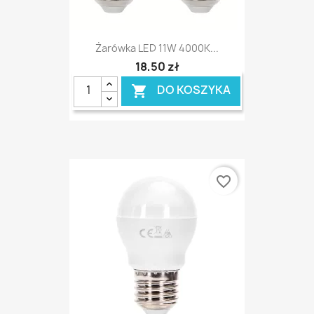
Żarówka LED 11W 4000K...
18,50 zł
DO KOSZYKA

favorite_border