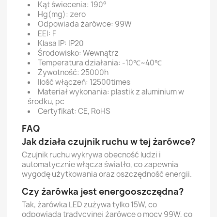
Kąt świecenia: 190°
Hg(mg): zero
Odpowiada żarówce: 99W
EEI: F
Klasa IP: IP20
Środowisko: Wewnątrz
Temperatura działania: -10℃~40℃
Żywotność: 25000h
Ilość włączeń: 12500times
Materiał wykonania: plastik z aluminium w
środku, pc
Certyfikat: CE, RoHS
FAQ
Jak działa czujnik ruchu w tej żarówce?
Czujnik ruchu wykrywa obecność ludzi i
automatycznie włącza światło, co zapewnia
wygodę użytkowania oraz oszczędność energii.
Czy żarówka jest energooszczędna?
Tak, żarówka LED zużywa tylko 15W, co
odpowiada tradycyjnej żarówce o mocy 99W, co