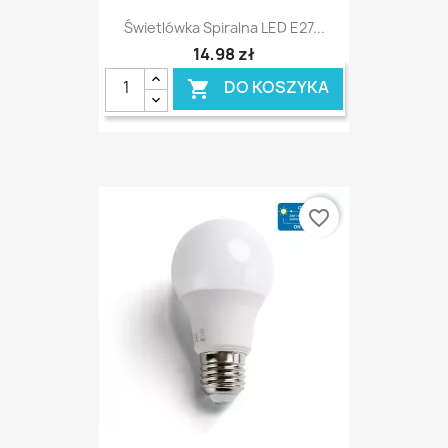
Świetlówka Spiralna LED E27...
14,98 zł
DO KOSZYKA

favorite_border