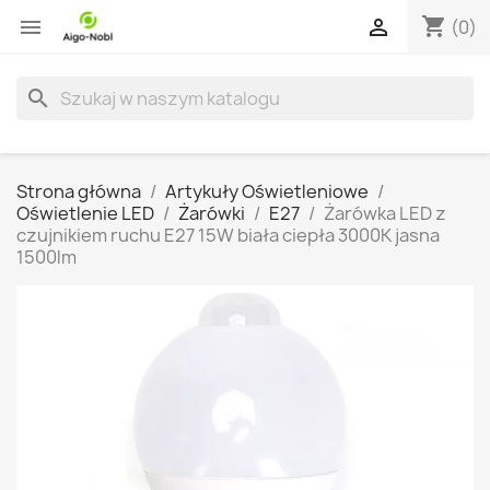
shopping_cart


(0)
search
Strona główna
Artykuły Oświetleniowe
Oświetlenie LED
Żarówki
E27
Żarówka LED z
czujnikiem ruchu E27 15W biała ciepła 3000K jasna
1500lm