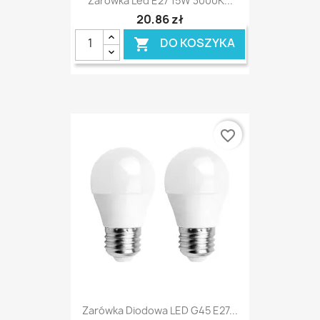
Żarówka Led E27 15W 3000K...
20,86 zł
DO KOSZYKA

favorite_border
Zarówka Diodowa LED G45 E27...