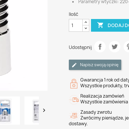
Parametry wtyczki: 22
Ilość

DODAJ D
Udostępnij
Napisz swoją opinię
Gwarancja 1 rok od da
Wszystkie produkty, tr
Realizacja zamówień
Wszystkie zamówienia 

Zasady zwrotu
Zwrócimy pieniądze, jeś
dostawy.