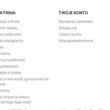
A FIRMA
TWOJE KONTO
acje o firmie
Śledzenie zamówień
min sklepu
Zaloguj się
a i płatności
Utwórz konto
i odstąpienia
Moje powiadomienia
wa
prawna
na prywatności
 płatności
acje o cookie
t z nami wyślij zgłoszenie lub
nie
strony
y otwarcia sklepu
narnego Aigo-Nobl