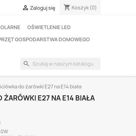
shopping_cart

Koszyk
(0)
Zaloguj się
SOLARNE
OŚWIETLENIE LED
PRZĘT GOSPODARSTWA DOMOWEGO
search
ściówka do żarówki E27 na E14 biała
ŻARÓWKI E27 NA E14 BIAŁA
i
.60W