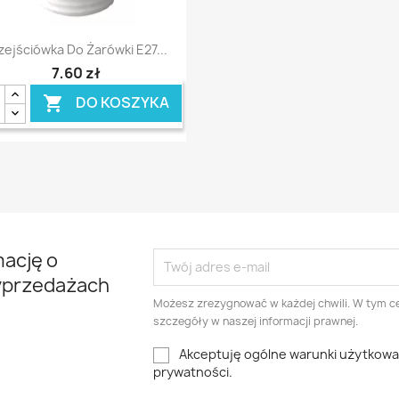
Szybki podgląd

zejściówka Do Żarówki E27...
7,60 zł
DO KOSZYKA

mację o
yprzedażach
Możesz zrezygnować w każdej chwili. W tym ce
szczegóły w naszej informacji prawnej.
Akceptuję ogólne warunki użytkowani
prywatności.