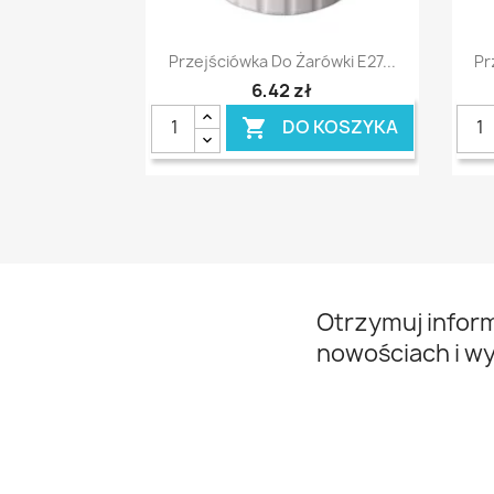
Szybki podgląd

Przejściówka Do Żarówki E27...
Pr
6,42 zł
DO KOSZYKA

Otrzymuj infor
nowościach i w