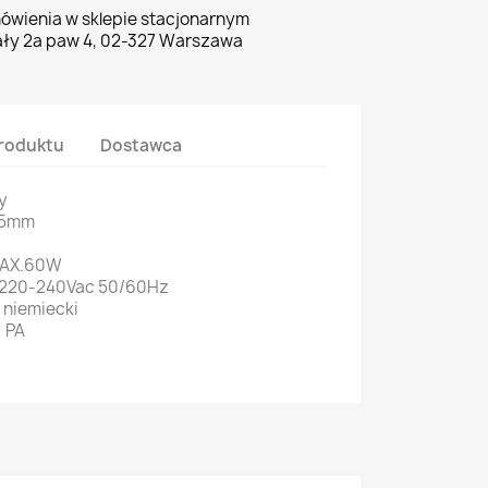
ówienia w sklepie stacjonarnym
ły 2a paw 4, 02-327 Warszawa
roduktu
Dostawca
y
.5mm
MAX.60W
: 220-240Vac 50/60Hz
 niemiecki
 PA
S