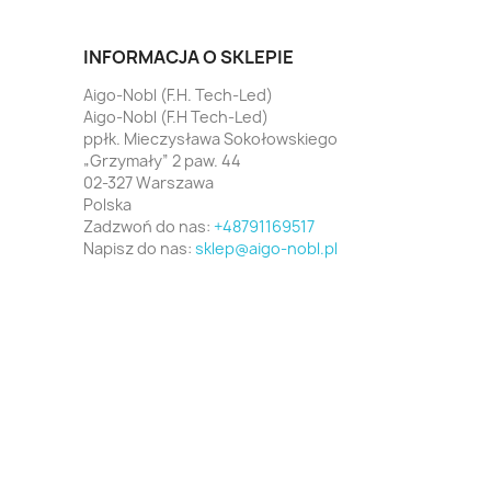
INFORMACJA O SKLEPIE
Aigo-Nobl (F.H. Tech-Led)
Aigo-Nobl (F.H Tech-Led)
ppłk. Mieczysława Sokołowskiego
„Grzymały” 2 paw. 44
02-327 Warszawa
Polska
Zadzwoń do nas:
+48791169517
Napisz do nas:
sklep@aigo-nobl.pl