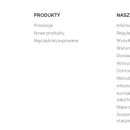
PRODUKTY
NASZ
Promocje
Inform
Nowe produkty
Regula
Najczęściej kupowane
Wysyłk
Warunk
Dosta
Nota 
Ochro
Metody
inform
Kontak
zapyta
Mapa 
Godzin
stacjo