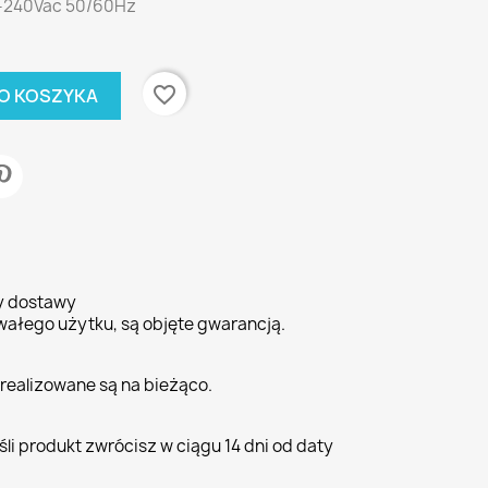
0-240Vac 50/60Hz
favorite_border
O KOSZYKA
ty dostawy
wałego użytku, są objęte gwarancją.
realizowane są na bieżąco.
li produkt zwrócisz w ciągu 14 dni od daty