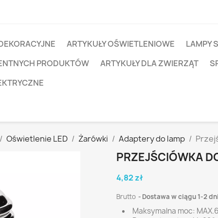
 DEKORACYJNE
ARTYKUŁY OŚWIETLENIOWE
LAMPY 
IGENTNYCH PRODUKTÓW
ARTYKUŁY DLA ZWIERZĄT
S
EKTRYCZNE
Oświetlenie LED
Żarówki
Adaptery do lamp
Przej
PRZEJŚCIÓWKA DO 
4,82 zł
Brutto
Dostawa w ciągu 1-2 dn
Maksymalna moc: MAX