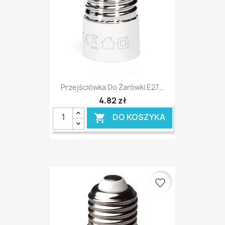
Przejściówka Do Żarówki E27...
4,82 zł
DO KOSZYKA

favorite_border