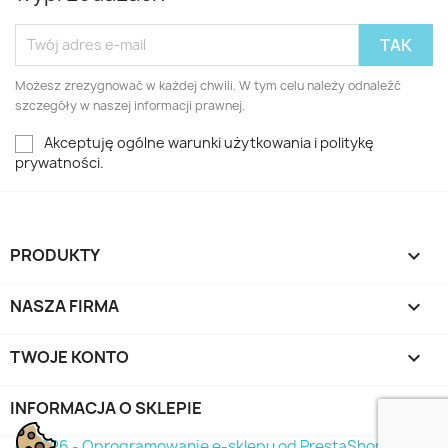
Możesz zrezygnować w każdej chwili. W tym celu należy odnaleźć
szczegóły w naszej informacji prawnej.
Akceptuję ogólne warunki użytkowania i politykę
prywatności.
PRODUKTY

NASZA FIRMA

TWOJE KONTO

INFORMACJA O SKLEPIE
keyboard_arrow_down
© 2026 - Oprogramowanie e-sklepu od PrestaShop™