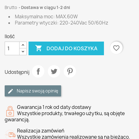
Brutto
Dostawa w ciągu 1-2 dni
Maksymalna moc: MAX.60W
Parametry wtyczki: 220-240Vac 50/60Hz
Ilość

favorite_border
DODAJ DO KOSZYKA
Udostępnij
Napisz swoją opinię
Gwarancja 1 rok od daty dostawy
Wszystkie produkty, trwałego użytku, są objęte
gwarancją.
Realizacja zamówień
Wszystkie zamówienia realizowane są na bieżąco.