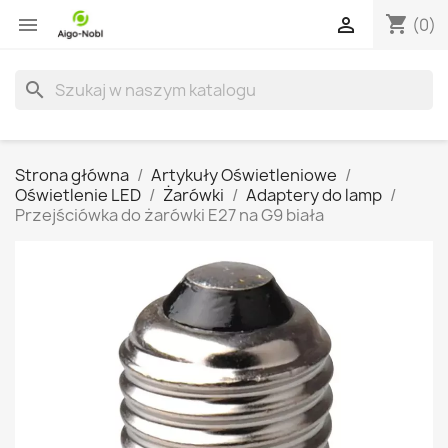
shopping_cart


(0)
search
Strona główna
Artykuły Oświetleniowe
Oświetlenie LED
Żarówki
Adaptery do lamp
Przejściówka do żarówki E27 na G9 biała