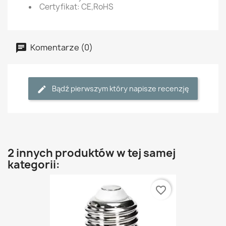
Certyfikat: CE,RoHS
Komentarze (0)
Bądź pierwszym który napisze recenzję
2 innych produktów w tej samej
kategorii:
favorite_border